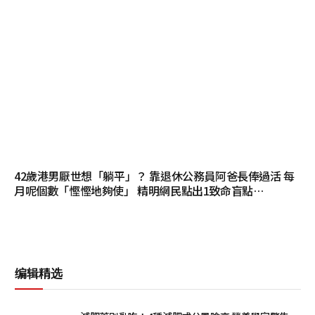
42歲港男厭世想「躺平」？ 靠退休公務員阿爸長俸過活 每
月呢個數「慳慳地夠使」 精明網民點出1致命盲點…
编辑精选