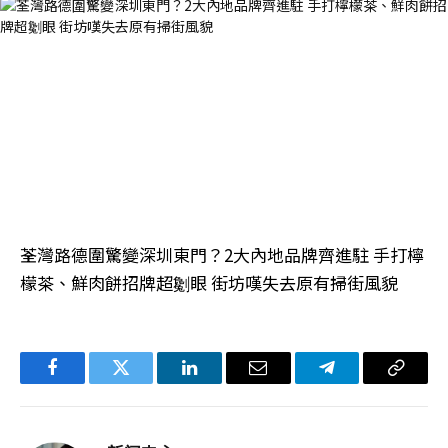
荃灣路德圍驚變深圳東門？2大內地品牌齊進駐 手打檸
檬茶、鮮肉餅招牌超劖眼 街坊嘆失去原有掃街風貌
Facebook
Twitter
LinkedIn
电
Telegram
复
子
制
邮
链