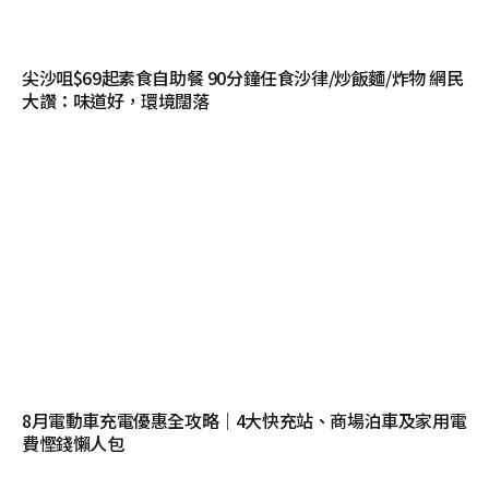
尖沙咀$69起素食自助餐 90分鐘任食沙律/炒飯麵/炸物 網民
大讚：味道好，環境闊落
8月電動車充電優惠全攻略｜4大快充站、商場泊車及家用電
費慳錢懶人包