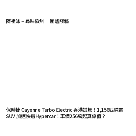
陳祖泳 – 尋味徽州 ｜圍爐談藝
保時捷 Cayenne Turbo Electric 香港試駕！1,156匹純電
SUV 加速快過Hypercar！車價256萬起真係值？