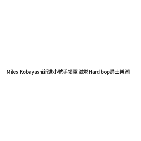
Miles Kobayashi新進小號手領軍 激燃Hard bop爵士樂潮