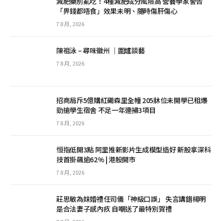
減肥藥別亂吃！4種減肥成分風險高 營養學家警告
「畀錢都唔食」效果未明、隨時傷肝傷心
7 8 月, 2026
陳祖泳 – 尋味徽州 ｜圍爐談藝
7 8 月, 2026
招商局斥5億購紅磡森里全幢 205牀位未開學已租爆
勁搶學生宿舍 不足一年連掃3項目
7 8 月, 2026
恒指低開3點 阿里推新影片生成模型造好 新股拿深科
技首掛飆逾62% | 港股開市
7 8 月, 2026
莊思敏為妹婚禮任司儀「神級口誤」 失言講錯楊明
是合法妻子感內疚 自嘲送了最特別賀禮