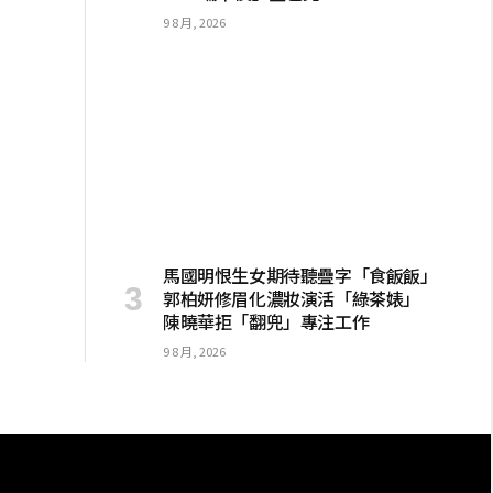
9 8 月, 2026
馬國明恨生女期待聽疊字「食飯飯」
郭柏妍修眉化濃妝演活「綠茶婊」
陳曉華拒「翻兜」專注工作
9 8 月, 2026