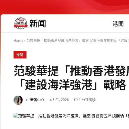
港聞
Home
»
范駿華提「推動香港發展海洋經濟」議案 促首份五年規劃納「建設
港聞
范駿華提「推動香港發
「建設海洋強港」戰略
由
新闻中心
4 6 月, 2026
1 分钟阅读