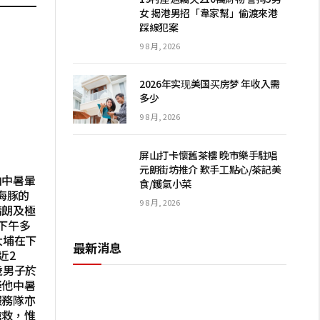
女 揭港男招「韋家幫」偷渡來港
踩線犯案
9 8 月, 2026
2026年实现美国买房梦 年收入需
多少
9 8 月, 2026
屏山打卡懷舊茶樓 晚市樂手駐唱
元朗街坊推介 歎手工點心/茶記美
山中暑暈
食/鑊氣小菜
海豚的
9 8 月, 2026
晴朗及極
下午多
大埔在下
最新消息
近2
歲男子於
疑他中暑
服務隊亦
搶救，惟