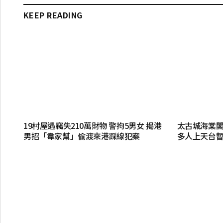
KEEP READING
19村屋遇竊失210萬財物 警拘5男女 揭港
太古城海棠閣
男招「韋家幫」偷渡來港踩線犯案
多人上天台