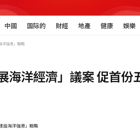
中國
国际的
財經
地產
健康
娛樂
海洋強港」戰略
展海洋經濟」議案 促首份