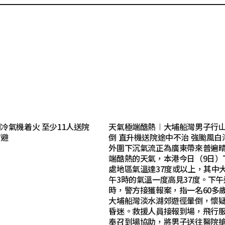
冷氣機着火 至少11人送院
天氣極端酷熱︱大埔船灣男子行
暫避
倒 直升機送院途中不治 強颱風白
外圍下沉氣流正為廣東帶來普遍
端酷熱的天氣，本港今日（9日）
處地區氣溫達37度或以上，其中
午3時的氣溫一度高見37度。下午
時，警方接獲報案，指一名60多
大埔船灣淡水湖郊遊徑暈倒，懷
昏迷。救援人員接報到場，飛行
奉召到場協助，將男子送往醫院