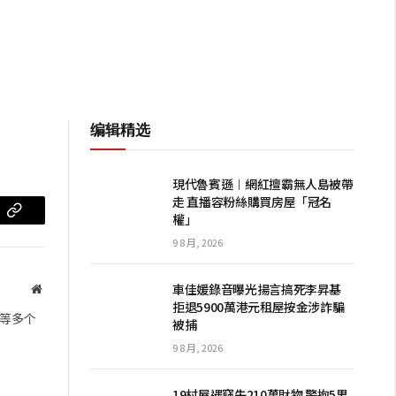
编辑精选
現代魯賓遜︱網紅擅霸無人島被帶
走 直播容粉絲購買房屋「冠名
權」
m
复
9 8 月, 2026
制
链
車佳媛錄音曝光揚言搞死李昇基
网
拒退5900萬港元租屋按金涉詐騙
站
接
等多个
被捕
9 8 月, 2026
19村屋遇竊失210萬財物 警拘5男