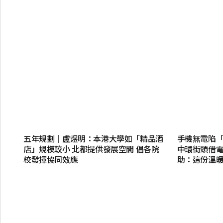
五年規劃｜盧煜明：本港大學如「精品酒
手機無電陷「
店」規模較小 北都提供發展空間 倡各院
中環街頭借電
校發揮協同效應
助：這份溫暖記