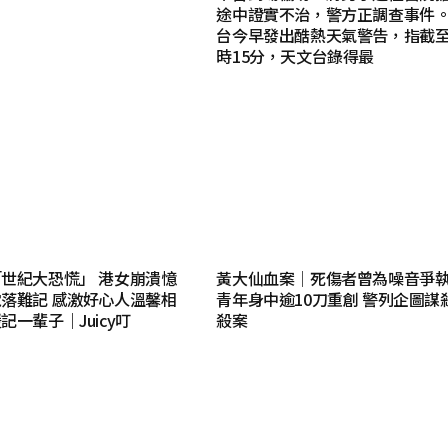
途中證實不治，警方正調查事件。
台今早發出酷熱天氣警告，指截至
時15分，天文台錄得最
世紀大恐慌」 港女崩潰憶
黃大仙血案│死傷者曾為噪音爭執 
落難記 感激好心人溫馨相
青年身中逾10刀重創 警列企圖謀
一輩子｜Juicy叮
殺案