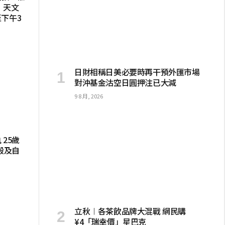
 天文
下午3
日財相稱日美必要時再干預外匯市場
對沖基金沽空日圓押注已大減
9 8 月, 2026
25歲
殺及自
立秋︱各茶飲品牌大混戰 網民購
¥4「瑞幸價」星巴克