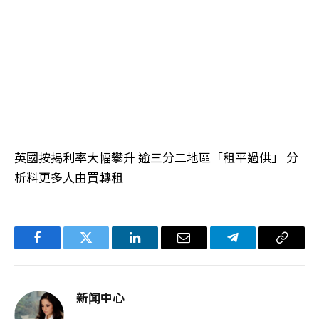
英國按揭利率大幅攀升 逾三分二地區「租平過供」 分
析料更多人由買轉租
Facebook
Twitter
LinkedIn
电
Telegram
复
子
制
邮
链
新闻中心
件
接