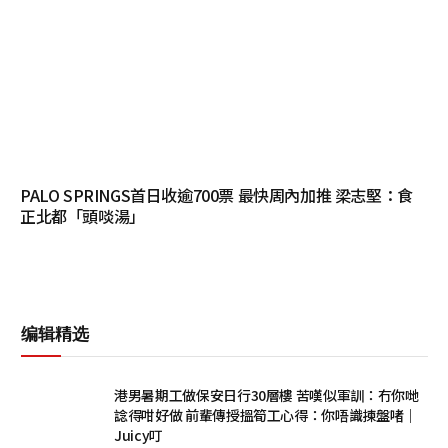
PALO SPRINGS首日收逾700票 最快周內加推 梁志堅：食
正北都「頭啖湯」
编辑精选
港男暑期工做保安日行30層樓 苦嘆似軍訓：冇你哋
諗得咁好做 前輩傳授搵筍工心得：你唔識揀盤啫｜
Juicy叮