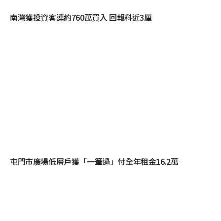
南灣獲投資客連約760萬買入 回報料近3厘
屯門市廣場低層戶獲「一筆過」付全年租金16.2萬