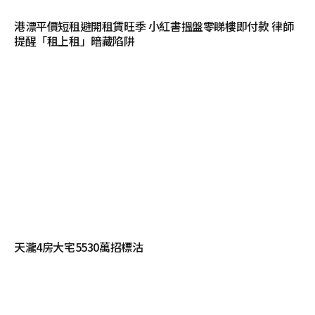
港漂平價短租避開租賃旺季 小紅書搵盤零睇樓即付款 律師
提醒「租上租」暗藏陷阱
天瀧4房大宅5530萬招標沽