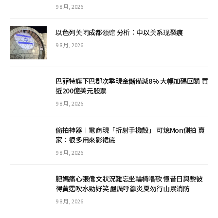
9 8 月, 2026
以色列关闭成都领馆 分析：中以关系现裂痕
9 8 月, 2026
巴菲特旗下巴郡次季現金儲備減8% 大幅加碼回購 買
近200億美元股票
9 8 月, 2026
偷拍神器︱電商現「折射手機殼」 可熄Mon側拍 賣
家：很多用來影裙底
9 8 月, 2026
肥媽痛心張偉文狀況難忘坐輪椅唱歌 憶昔日與黎彼
得黃霑吹水勁好笑 嚴厲呼籲炎夏勿行山累消防
9 8 月, 2026