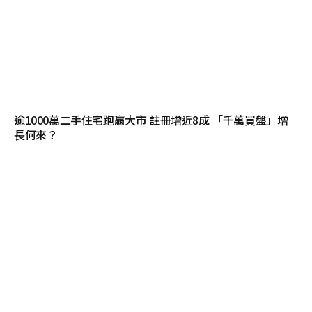
逾1000萬二手住宅跑贏大市 註冊增近8成 「千萬買盤」增
長何來？