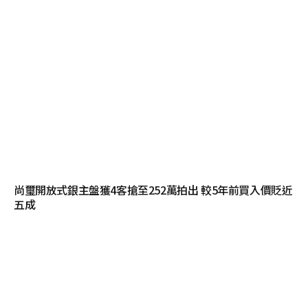
尚璽開放式銀主盤獲4客搶至252萬拍出 較5年前買入價貶近
五成