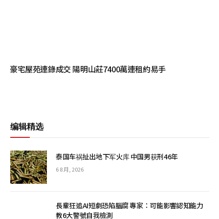
豪宅屋苑連錄成交 陽明山莊7400萬連租約易手
编辑精选
泰国车祸扯出地下军火库 中国男获刑46年
6 8 月, 2026
長輩狂追AI短劇恐陷腦腐 專家：可能影響認知能力
教6大警號自我檢測