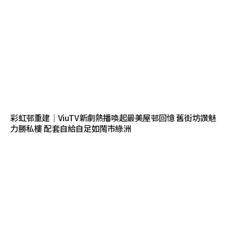
彩虹邨重建｜ViuTV新劇熱播喚起最美屋邨回憶 舊街坊讚魅
力勝私樓 配套自給自足如鬧市綠洲