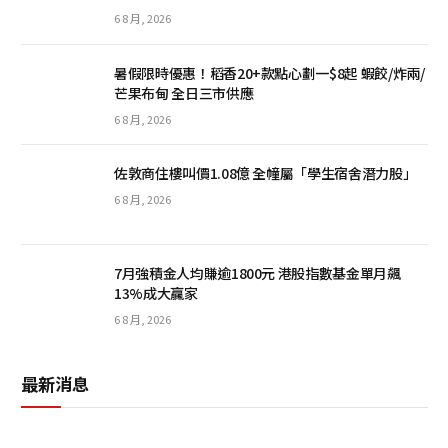
6 8 月, 2026
暑假限時優惠！稻香20+款點心劃一$8起 蝦餃/炸兩/
芒果布甸 全日三市供應
6 8 月, 2026
佐敦商住樓叫價1.08億 全幢屬「學生宿舍潛力股」
6 8 月, 2026
7月強積金人均賺逾1800元 港股指數基金單月飆
13%成大贏家
6 8 月, 2026
最新消息