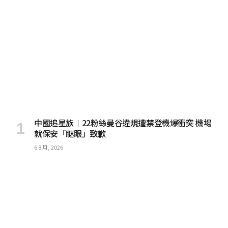
中國追星族︱22粉絲曼谷違規遭禁登機爆衝突 機場
就保安「瞇眼」致歉
6 8 月, 2026