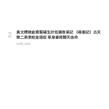
黃文標做倉務幫補生計低調食茶記 《尋秦記》古天
樂二弟患柏金遜症 單身寡佬聽天由命
6 8 月, 2026