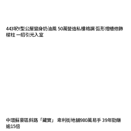
443呎Y型公屋變身奶油風 50萬營造私樓格調 弧形燈槽修飾
樑柱 一招引光入室
中環蘇豪區斜路「藏寶」 卑利街地舖980萬易手 39年勁賺
逾15倍