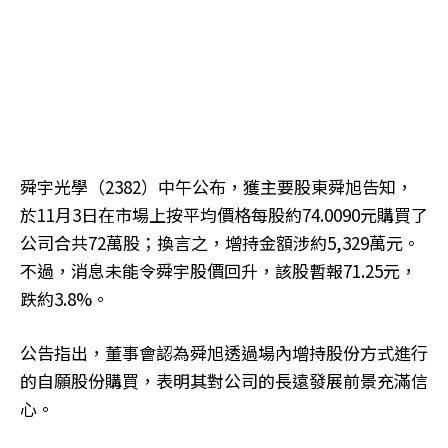
舜宇光學（2382）中午公布，獲主要股東舜旭告知，
於11月3日在市場上按平均價格每股約74.0090元購買了
公司合共72萬股；換言之，增持金額涉約5,329萬元。
不過，消息未能令舜宇股價回升，該股暫報71.25元，
跌約3.8%。
公告指出，董事會認為舜旭透過場內增持股份方式進行
的自願股份購買，表明其對公司的長遠發展前景充滿信
心。