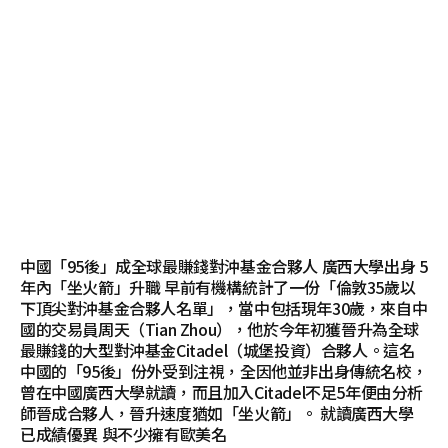
中國「95後」成全球最賺錢對沖基金合夥人 廣西大學出身 5
年內「坐火箭」升職 早前有機構統計了一份「倫敦35歲以
下頂尖對沖基金合夥人名單」，當中包括現年30歲，來自中
國的交易員周天（Tian Zhou），他於今年初獲晉升為全球
最賺錢的大型對沖基金Citadel（城堡投資）合夥人。這名
中國的「95後」份外受到注視，全因他並非出身傳統名校，
曾在中國廣西大學就讀，而且加入Citadel不足5年便由分析
師晉成合夥人，晉升速度猶如「坐火箭」。 就讀廣西大學
已成績優異 與不少擁有歐美名