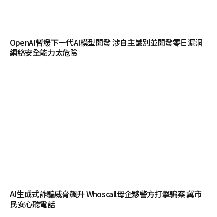
OpenAI暫緩下一代AI模型開發 涉自主識別並開發零日漏洞
網絡安全能力太危險
AI生成式詐騙威脅飆升 Whoscall母企夥警方打擊騙案 冀市
民安心聽電話