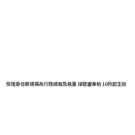
恒隆委任蔡德粦為行政總裁及執董 接替盧韋柏 10月起生效