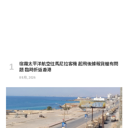
宿霧太平洋航空往馬尼拉客機 起飛後據報貨艙有問
題 臨時折返香港
8 8 月, 2026