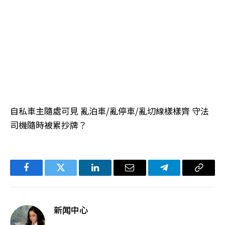
自私車主隨處可見 亂泊車/亂停車/亂切線樣樣齊 守法
司機隨時被累抄牌？
Facebook
Twitter
LinkedIn
电
Telegram
复
子
制
邮
链
新闻中心
件
接