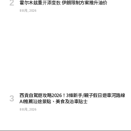
霍尔木兹重开添变数 伊朗限制方案推升油价
8 8 月, 2026
西貢自駕遊攻略2026！3條新手/親子假日遊車河路線
AI推薦沿途景點、美食及泊車貼士
8 8 月, 2026