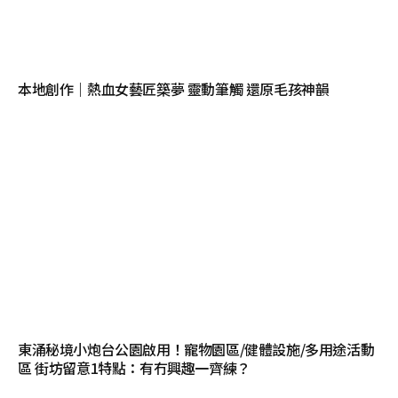
本地創作｜熱血女藝匠築夢 靈動筆觸 還原毛孩神韻
東涌秘境小炮台公園啟用！寵物園區/健體設施/多用途活動
區 街坊留意1特點：有冇興趣一齊練？