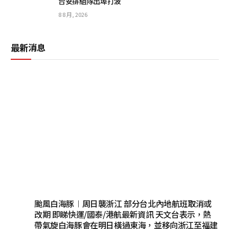
台安排組隊出埠打波
8 8 月, 2026
最新消息
颱風白海豚︱周日襲浙江 部分台北內地航班取消或
改期 即睇快運/國泰/港航最新資訊 天文台表示，熱
帶氣旋白海豚會在明日橫過東海，並移向浙江至福建