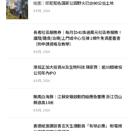
组图：印尼知名国家公园野火已烧60公顷土地
8 8 月, 2026
長者社區服務券｜每月$541換過萬元社區券服務！
護理/膳食/治療/上門或中心任揀 1條件免資產審查
（附申請資格及教學）
8 8 月, 2026
港投正加大投資AI及生物科技 陳家齊：逾30間被投
公司年內IPO
8 8 月, 2026
颱風白海豚︱江蘇安徽啟動四級應急響應 浙江岱山
縣浪高10米
8 8 月, 2026
黃德斌激讚談善言天生運動員「有球必應」 盼電視