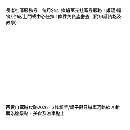
長者社區服務券｜每月$541換過萬元社區券服務！護理/膳
食/治療/上門或中心任揀 1條件免資產審查（附申請資格及
教學）
西貢自駕遊攻略2026！3條新手/親子假日遊車河路線 AI推
薦沿途景點、美食及泊車貼士