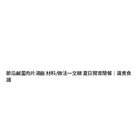
節瓜鹹蛋肉片湯飯 材料/做法一文睇 夏日開胃簡餐｜識煮食
譜