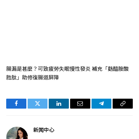
腸漏是甚麼？可致疲勞失眠慢性發炎 補充「麩醯胺酸
胜肽」助修復腸道屏障
Facebook
Twitter
LinkedIn
电
Telegram
复
子
制
邮
链
新闻中心
件
接