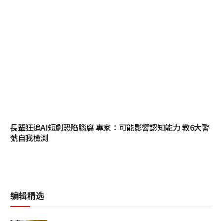
長輩狂追AI短劇恐陷腦腐 專家：可能影響認知能力 教6大警
號自我檢測
编辑精选