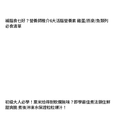
補腦食乜好？營養師推介6大活腦營養素 雞蛋/燕麥/魚類列
必食清單
初級大人必學！粟米烚得耐軟爛無味？即學最佳煮法鎖住鮮
甜爽脆 煮後沖凍水保證粒粒爆汁！