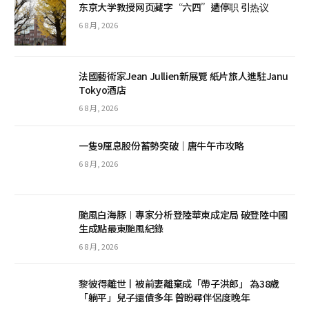
东京大学教授网页藏字“六四”遭停职 引热议
6 8 月, 2026
法國藝術家Jean Jullien新展覽 紙片旅人進駐Janu
Tokyo酒店
6 8 月, 2026
一隻9厘息股份蓄勢突破｜唐牛午市攻略
6 8 月, 2026
颱風白海豚︱專家分析登陸華東成定局 破登陸中國
生成點最東颱風紀錄
6 8 月, 2026
黎彼得離世丨被前妻離棄成「帶子洪郎」 為38歲
「躺平」兒子還債多年 曾盼尋伴侶度晚年