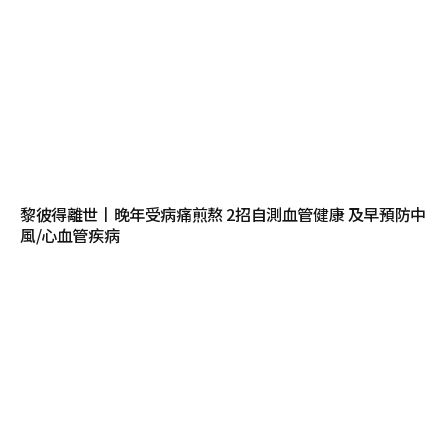
黎彼得離世丨晚年受病痛煎熬 2招自測血管健康 及早預防中
風/心血管疾病