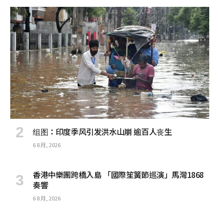
组图：印度季风引发洪水山崩 逾百人丧生
6 8 月, 2026
香港中樂團跨橋入島 「國際笙簧節巡演」馬灣1868
奏響
6 8 月, 2026