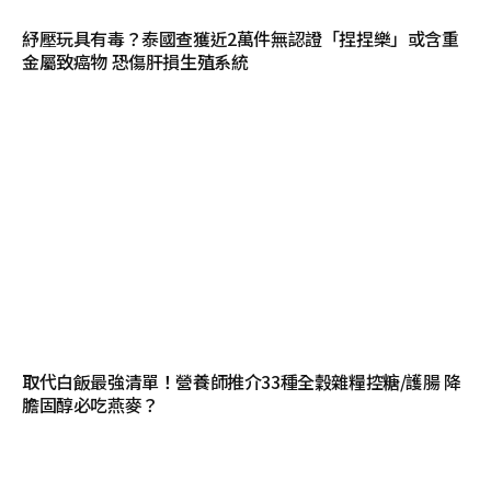
紓壓玩具有毒？泰國查獲近2萬件無認證「捏捏樂」或含重
金屬致癌物 恐傷肝損生殖系統
取代白飯最強清單！營養師推介33種全穀雜糧控糖/護腸 降
膽固醇必吃燕麥？