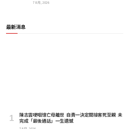
7 8 月, 2026
最新消息
陳志雲哽咽憶亡母離世 自責一決定間接害死至親 未
完成「最後通話」一生遺憾
7 8 月, 2026