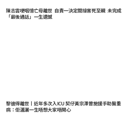
陳志雲哽咽憶亡母離世 自責一決定間接害死至親 未完成
「最後通話」一生遺憾
黎彼得離世丨近年多次入ICU 契仔黃宗澤曾施援手助醫重
病：佢瀟灑一生唔想大家唔開心