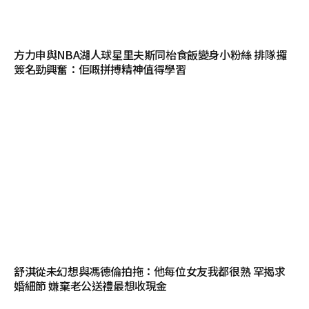
方力申與NBA湖人球星里夫斯同枱食飯變身小粉絲 排隊攞
簽名勁興奮：佢嘅拼搏精神值得學習
舒淇從未幻想與馮德倫拍拖：他每位女友我都很熟 罕揭求
婚細節 嫌棄老公送禮最想收現金