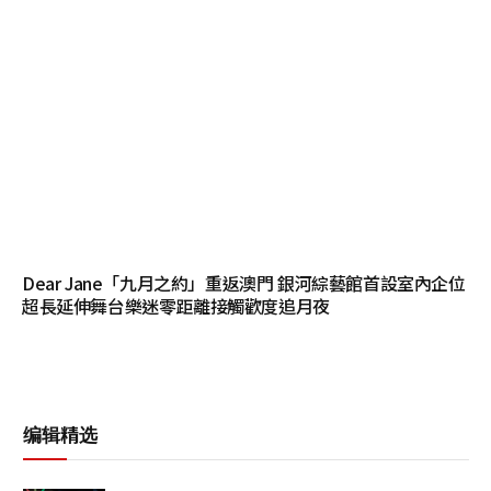
Dear Jane「九月之約」重返澳門 銀河綜藝館首設室內企位
超長延伸舞台樂迷零距離接觸歡度追月夜
编辑精选