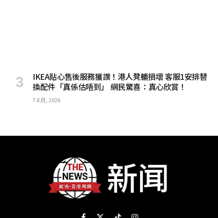
IKEA貼心售後服務獲讚！港人凳轆損壞 客服1安排替
換配件「真係估唔到」 網民驚喜：真心欣賞！
7 8 月, 2026