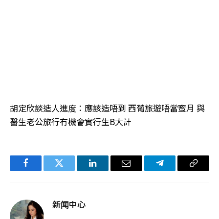
胡定欣談造人進度：應該造唔到 西葡旅遊唔當蜜月 與
醫生老公旅行冇機會實行生B大計
Facebook
Twitter
LinkedIn
电
Telegram
复
子
制
邮
链
新闻中心
件
接