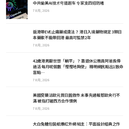
中共偷美AI技术弯道超车 专家支四招防堵
7 8 月, 2026
返港帶EVE止痛藥或違法？ 港日入境藥物規定 3類日
本藥妝不能帶回港 最高可監禁2年
7 8 月, 2026
42歲港男厭世想「躺平」？ 靠退休公務員阿爸長俸
過活 每月呢個數「慳慳地夠使」 精明網民點出1致命
盲點…
7 8 月, 2026
美國突襲沽歐元買日圓救市 未事先通報惹歐央行不
滿 被指打破西方合作慣例
7 8 月, 2026
大白兔糖包裝紙爆紅外網 帖主：平面設計經典之作