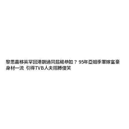
黎思嘉移英罕回港靚過同屆楊恭如？ 95年亞姐季軍嫁富豪
身材一流 引得TVB人夫搭膊傻笑