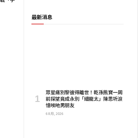
最新消息
眾星痛別黎彼得離世！乾孫熊寶一周
前探望竟成永別「細龍太」陳思圻淚
憶唉吔男朋友
6 8 月, 2026