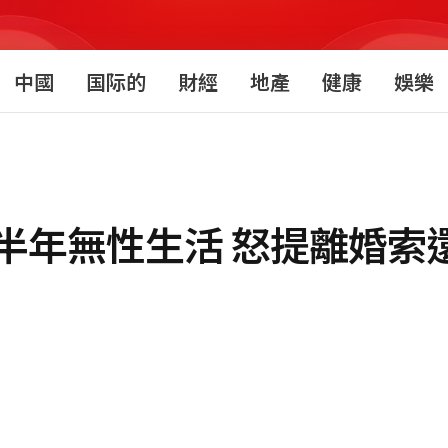
中國
国际的
財經
地產
健康
娛樂
年無性生活 怒提離婚索還