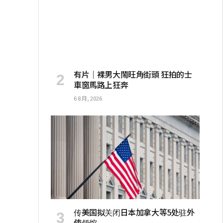
有片｜裸男大鬧旺角街頭 狂拍的士
車窗馬路上狂奔
6 8 月, 2026
传美国拟关闭日本加拿大等5处驻外
使领馆