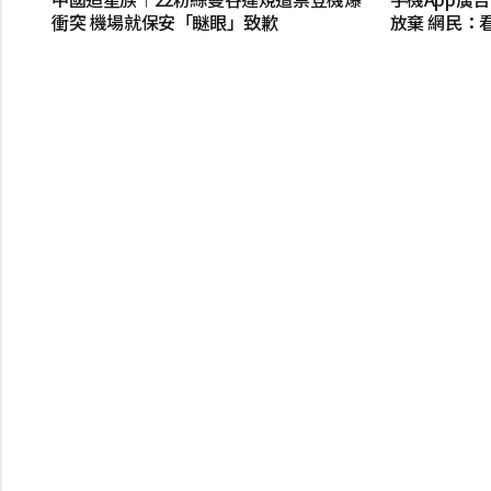
衝突 機場就保安「瞇眼」致歉
放棄 網民：