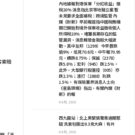
內地據報對港保單「分紅收益」徵
稅20% 消息指北京等地擬立案 暫
未見要求全面補稅｜跨境監管 內
媒《財新》早前報道指中國稅務機
關已開始對境外保單收益徵收個人
所得稅20%，堵塞長期存在的監
管漏洞，消息觸發金融股大幅波
動，其中友邦（1299）今早曾跌
逾9%，低見70.6元，中午報70.95
元，續跌8.75%；保誠（2378）
客索賠
跌5.8%；宏利（945）跌2.5%。
此外，大型銀行股滙控（005）亦
跌2.3%；渣打（2888）則跌
1.5%。 有保險業界消息人士向
《星島頭條》指出，有關內媒《財
新》的報
6 8 月, 2026
西九龍站︱北上男緊張驚青過關惹
疑 洗漱包搜出9.3克大麻︱有片
6 8 月, 2026
大戰「手