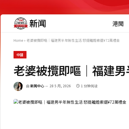
港聞
Home
»
老婆被攬即嘔｜福建男半年無性生活 怒提離婚索還¥72萬禮金
中國
老婆被攬即嘔｜福建男半
由
新闻中心
28 5 月, 2026
1 分钟阅读