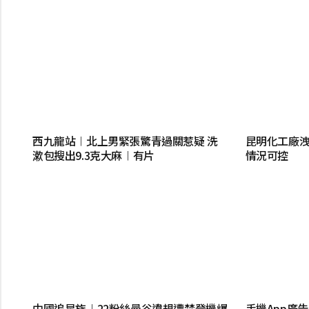
西九龍站︱北上男緊張驚青過關惹疑 洗
昆明化工廠洩
漱包搜出9.3克大麻︱有片
情況可控
中國追星族︱22粉絲曼谷違規遭禁登機爆
手機App廣