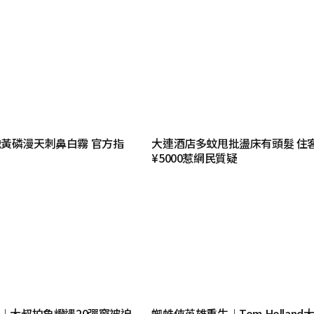
黃磷漫天刺鼻白霧 官方指
大連酒店多蚊甩批盪床有頭髮 住
¥5000惹網民質疑
告︱大叔拍魚燈遇20彈窗被迫
蜘蛛俠英雄重生︱Tom Holland