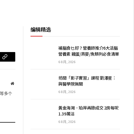
编辑精选
補腦食乜好？營養師推介6大活腦
營養素 雞蛋/燕麥/魚類列必食清單
m
复
6 8 月, 2026
制
坊間「影子實習」課程 劉澤星：
链
與醫學院無關
网
站
接
6 8 月, 2026
等多个
黃金海灣．珀岸再錄成交 2房每呎
1.39萬沽
6 8 月, 2026