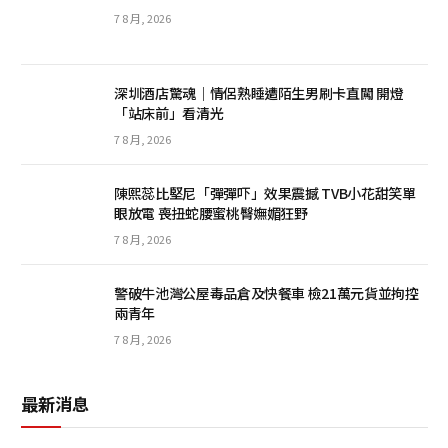
7 8 月, 2026
深圳酒店驚魂｜情侶熟睡遭陌生男刷卡直闖 開燈
「站床前」看清光
7 8 月, 2026
陳熙蕊比堅尼「彈彈吓」效果震撼 TVB小花甜笑單
眼放電 喪扭蛇腰蜜桃臀嫵媚狂野
7 8 月, 2026
警破牛池灣公屋毒品倉及快餐車 檢21萬元貨並拘控
兩青年
7 8 月, 2026
最新消息