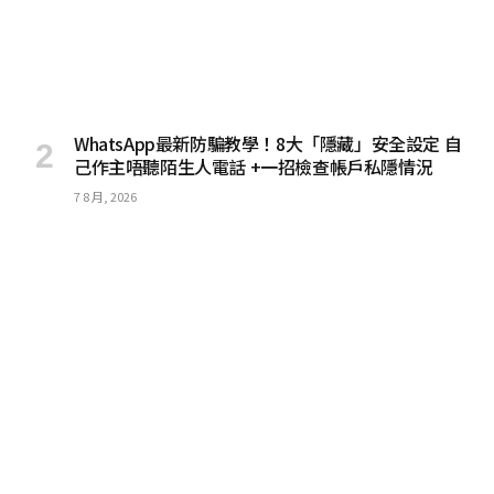
WhatsApp最新防騙教學！8大「隱藏」安全設定 自
己作主唔聽陌生人電話 +一招檢查帳戶私隱情況
7 8 月, 2026