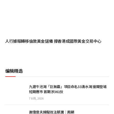
人行據報轉移倫敦黃金儲備 撐香港成國際黃金交易中心
编辑精选
九建牛池灣「巨無霸」項目命名33清水灣 搶閘登場
短期應市 首期涉361伙
7 8 月, 2026
謝偉俊夫婦擬效法蔡瀾｜周顯