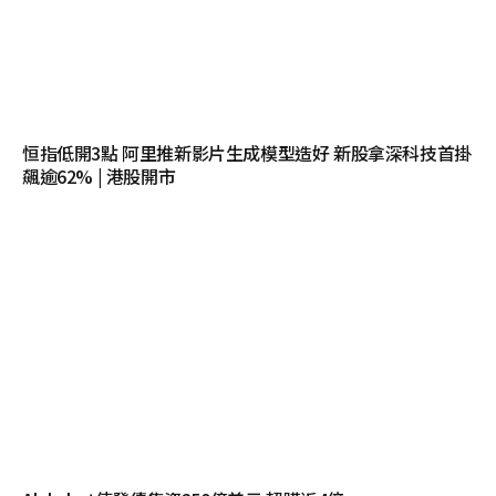
恒指低開3點 阿里推新影片生成模型造好 新股拿深科技首掛
飆逾62% | 港股開市