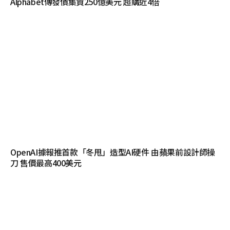
Alphabet傳發債集資250億美元 超購近4倍
OpenAI據報推首款「冬甩」造型AI硬件 由蘋果前設計師操
刀 售價最高400美元