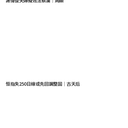
謝偉俊夫婦擬效法蔡瀾｜周顯
恒指失250日線或先回調整固｜古天后