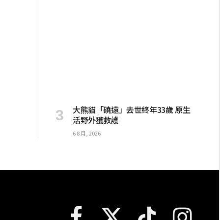
大熊貓「磽遠」去世終年33歲 原生
活野外獲救護
6 8 月, 2026