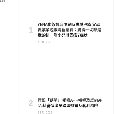
YENA崔叡娜淚憶兒時患淋巴癌 父母
賣紫菜包飯籌醫藥費：覺得一切都是
我的錯｜附小兒淋巴瘤7症狀
7 8 月, 2026
證監「落閘」 拒推A+H槓桿及反向產
品 料審慎考量跨境監管及套利風險
6 8 月, 2026