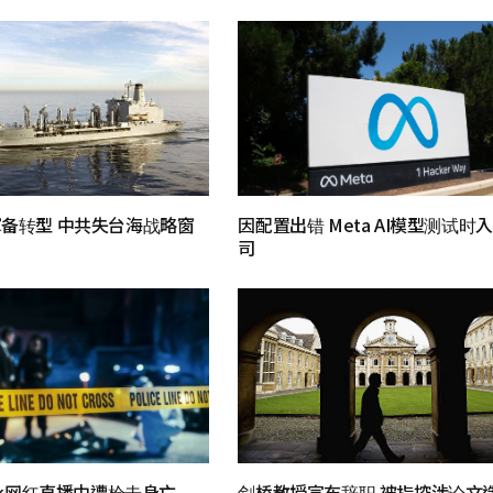
备转型 中共失台海战略窗
因配置出错 Meta AI模型测试时
司
Tok网红直播中遭枪击身亡
剑桥教授宣布辞职 被指控涉论文