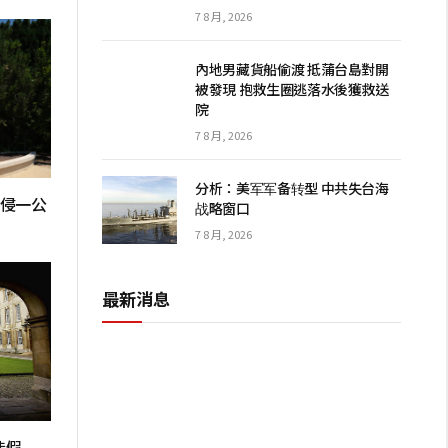
7 8 月, 2026
內地男藏貨船偷渡 抵蒲台島對開
被發現 抱救生圈逃落水後獲救送
院
7 8 月, 2026
分析：美军军备转型 中共失台海
入侵一公
战略窗口
7 8 月, 2026
最新消息
造假