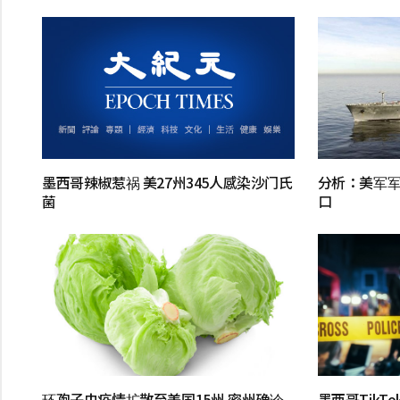
墨西哥辣椒惹祸 美27州345人感染沙门氏
分析：美军军
菌
口
环孢子虫疫情扩散至美国15州 密州确诊
墨西哥Tik