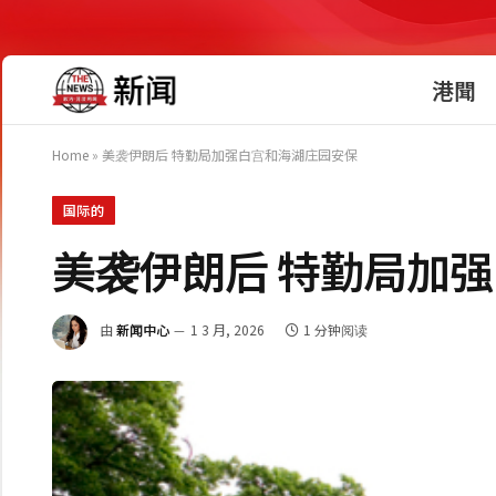
港聞
Home
»
美袭伊朗后 特勤局加强白宫和海湖庄园安保
国际的
美袭伊朗后 特勤局加
由
新闻中心
1 3 月, 2026
1 分钟阅读