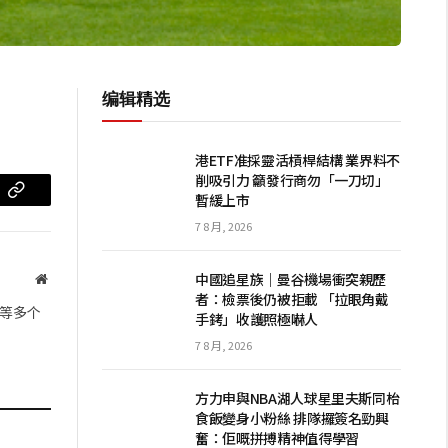
编辑精选
港ETF准採靈活槓桿結構 業界料不
削吸引力 籲發行商勿「一刀切」
暫緩上市
m
复
7 8 月, 2026
制
链
中國追星族｜曼谷機場衝突親歷
网
者：檢票後仍被拒載 「拉眼角戴
站
接
等多个
手銬」收護照極嚇人
7 8 月, 2026
方力申與NBA湖人球星里夫斯同枱
食飯變身小粉絲 排隊攞簽名勁興
奮：佢嘅拼搏精神值得學習