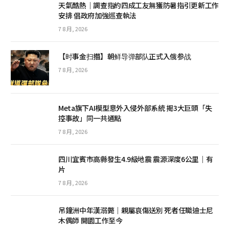
天氣酷熱│調查指約四成工友無獲防暑指引更新工作
安排 倡政府加強巡查執法
7 8 月, 2026
【时事金扫描】朝鲜导弹部队正式入俄参战
7 8 月, 2026
Meta旗下AI模型意外入侵外部系統 揭3大巨頭「失
控事故」同一共通點
7 8 月, 2026
四川宜賓市高縣發生4.9級地震 震源深度6公里｜有
片
7 8 月, 2026
吊鐘洲中年漢溺斃｜親屬哀傷送別 死者任職迪士尼
木偶師 開園工作至今