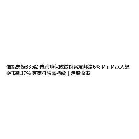
恒指急挫385點 傳跨境保險徵稅累友邦瀉6% MiniMax入通
逆市飆17% 專家料陰霾持續｜港股收市