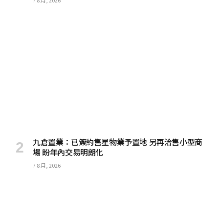
7 8 月, 2026
九倉置業：已簽約售星物業予置地 另再洽售小型商
場 盼年內交易明朗化
7 8 月, 2026