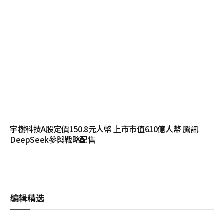
宇樹科技A股定價150.8元人幣 上市市值610億人幣 騰訊
DeepSeek參與戰略配售
编辑精选