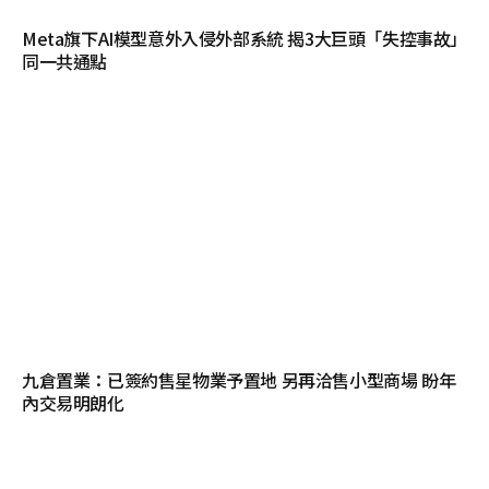
Meta旗下AI模型意外入侵外部系統 揭3大巨頭「失控事故」
同一共通點
九倉置業：已簽約售星物業予置地 另再洽售小型商場 盼年
內交易明朗化