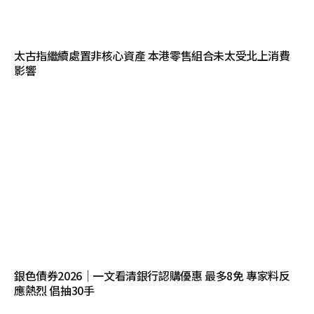
太古指繼續處置非核心資產 本港零售組合未太受北上消費
影響
銀色債券2026｜一文看清銀行認購優惠 最多8免 專家料反
應熱烈 倡抽30手