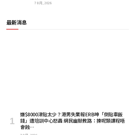
7 8 月, 2026
最新消息
嫌$8000津貼太少？港男失業報ERB呻「倒貼車飯
錢」遭培訓中心怒轟 網民幽默教路：揀呢類課程唔
會蝕…