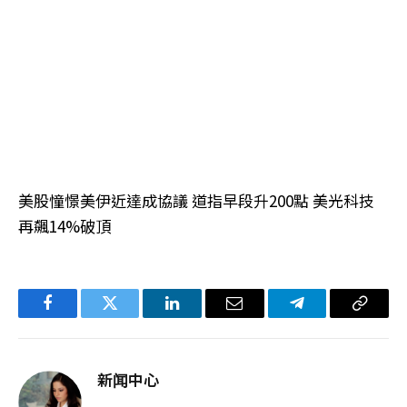
美股憧憬美伊近達成協議 道指早段升200點 美光科技
再飆14%破頂
Facebook
Twitter
LinkedIn
电
Telegram
复
子
制
邮
链
新闻中心
件
接