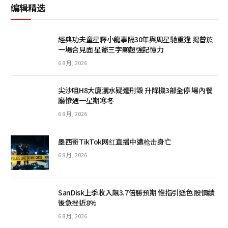
编辑精选
經典功夫童星釋小龍事隔30年與周星馳重逢 揭曾於
一場合見面 星爺三字顯超強記憶力
6 8 月, 2026
尖沙咀H8大廈灑水疑遭刑毀 升降機3部全停 場內餐
廳慘遇一星期寒冬
6 8 月, 2026
墨西哥TikTok网红直播中遭枪击身亡
6 8 月, 2026
SanDisk上季收入飆3.7倍勝預期 惟指引遜色 股價績
後急挫近8%
6 8 月, 2026