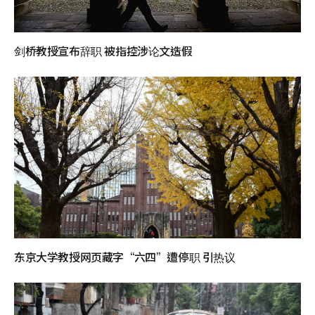
剑桥教授宣布辞职 被指控涉论文造假
东京大学教授网页藏字“六四”遭停职 引热议