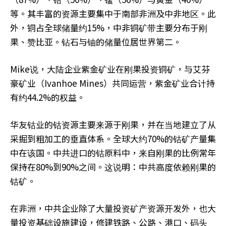
等。其丰富的资源主要集中于南部非洲及中非地区。此
外，铜占全球储量约15%，中非铜矿带主要分布于刚
果、赞比亚。钻石与铀的储量位居世界第二。
Mike说，大陆企业紫金矿业在刚果投资铜矿，与艾芬
豪矿业（Ivanhoe Mines）共同运营，紫金矿业合计持
有约44.2%的权益。
华友钴业的钴资源主要来源于刚果，并在当地建立了从
采掘到粗加工的垂直体系。全球大约70%的钴矿产量集
中在该国。中共进口的钴原料中，来自刚果的比例常年
保持在80%到90%之间。这说明：中共高度依赖刚果的
钴矿。
在非洲，中共企业除了大量投资矿产资源开发外，也大
量投资基础设施建设，修建铁路、公路、港口、码头