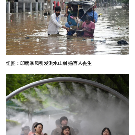
组图：印度季风引发洪水山崩 逾百人丧生