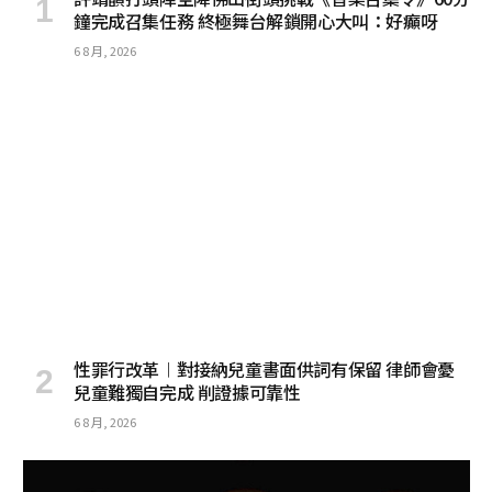
鐘完成召集任務 終極舞台解鎖開心大叫：好癲呀
6 8 月, 2026
性罪行改革︱對接納兒童書面供詞有保留 律師會憂
兒童難獨自完成 削證據可靠性
6 8 月, 2026