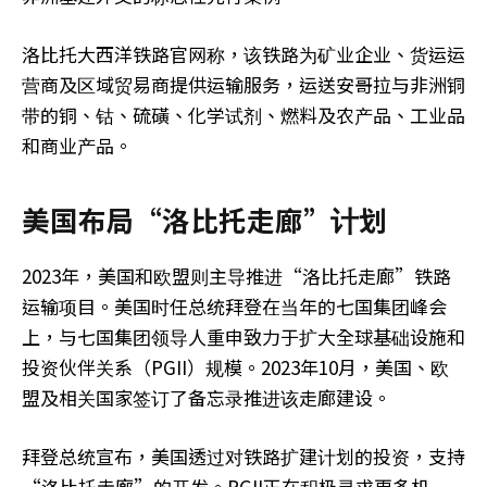
洛比托大西洋铁路官网称，该铁路为矿业企业、货运运
营商及区域贸易商提供运输服务，运送安哥拉与非洲铜
带的铜、钴、硫磺、化学试剂、燃料及农产品、工业品
和商业产品。
美国布局“洛比托走廊”计划
2
023年，美国和
欧盟则
主导推进“洛比托走廊”铁路
运输项目。
美国时任总统拜登在当年的七国集团峰会
上，与七国集团领导人重申致力于扩大全球基础设施和
投资伙伴关系（PGII）规模。
2023年10月，
美国
、
欧
盟
及相关国家签订了备忘录推进该走廊建设
。
拜登总统宣布，美国透过对铁路扩建计划的投资，支持
“洛比托走廊”的开发。PGII正在积极寻求更多机