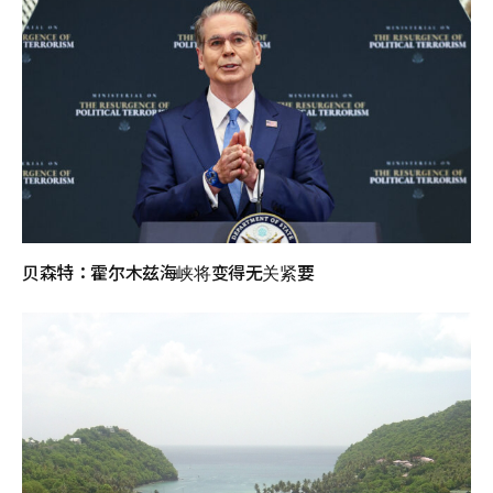
贝森特：霍尔木兹海峡将变得无关紧要