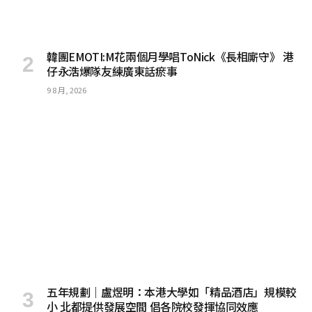
韓團EMOTI:M花兩個月學唱ToNick《長相廝守》 港
仔永浩爆隊友練廣東話瘀事
9 8 月, 2026
五年規劃｜盧煜明：本港大學如「精品酒店」規模較
小 北都提供發展空間 倡各院校發揮協同效應