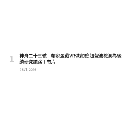
神舟二十三號︱黎家盈戴VR做實驗 超聲波檢測為後
續研究鋪路︱有片
9 8 月, 2026