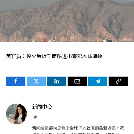
美官员：停火后近千商船进出霍尔木兹海峡
Facebook
Twitter
LinkedIn
电
Telegram
复
子
制
邮
链
新闻中心
件
接
网
站
新闻编辑部为您带来全球华人社区的最新资讯。我