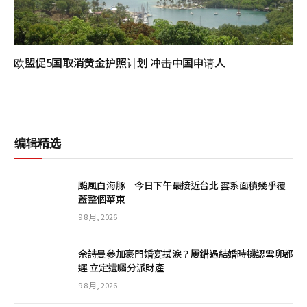
欧盟促5国取消黄金护照计划 冲击中国申请人
编辑精选
颱風白海豚︱今日下午最接近台北 雲系面積幾乎覆
蓋整個華東
9 8 月, 2026
佘詩曼參加豪門婚宴拭淚？屢錯過結婚時機認雪卵都
遲 立定遺囑分派財產
9 8 月, 2026