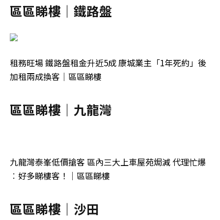
區區睇樓｜鐵路盤
租務旺場 鐵路盤租金升近5成 康城業主「1年死約」後
加租兩成換客｜區區睇樓
區區睇樓｜九龍灣
九龍灣泰峯低價搶客 區內三大上車屋苑焗減 代理忙爆
︰好多睇樓客！｜區區睇樓
區區睇樓｜沙田