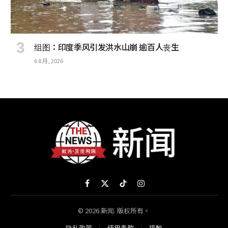
组图：印度季风引发洪水山崩 逾百人丧生
6 8 月, 2026
Facebook
X
TikTok
Instagram
(Twitter)
© 2026 新闻. 版权所有。
隐私政策
使用条款
接触