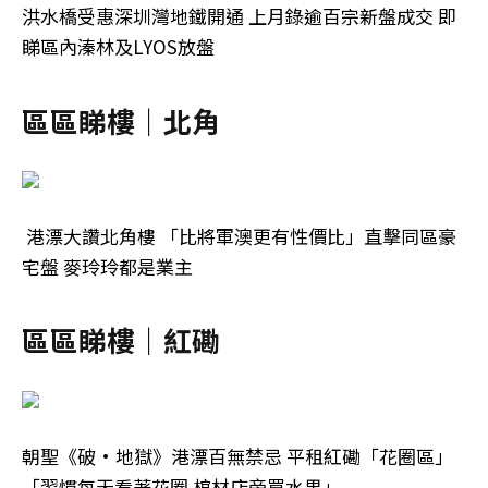
洪水橋受惠深圳灣地鐵開通 上月錄逾百宗新盤成交 即
睇區內溱林及LYOS放盤
區區睇樓｜北角
港漂大讚北角樓 「比將軍澳更有性價比」直擊同區豪
宅盤 麥玲玲都是業主
區區睇樓｜紅磡
朝聖《破·地獄》港漂百無禁忌 平租紅磡「花圈區」
「習慣每天看著花圈 棺材店旁買水果」