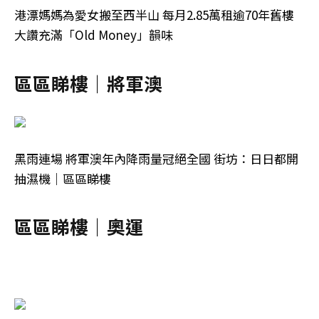
港漂媽媽為愛女搬至西半山 每月2.85萬租逾70年舊樓
大讚充滿「Old Money」韻味
區區睇樓｜將軍澳
黑雨連場 將軍澳年內降雨量冠絕全國 街坊：日日都開
抽濕機｜區區睇樓
區區睇樓｜奧運