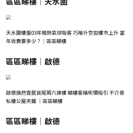
區區睇樓｜天水圍
天水圍樓盤03年推熱氣球吸客 巧喻升空如樓市上升 當
年收費要多少？｜區區睇樓
區區睇樓｜啟德
啟德煥然壹居貨尾周六揀樓 睇樓客稱呎價吸引 不介意
私樓公屋夾雜 ｜區區睇樓
區區睇樓｜啟德