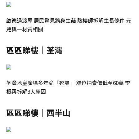
啟德過渡屋 居民驚見牆身生菇 驗樓師拆解生長條件 元
兇與一材質相關
區區睇樓｜荃灣
荃灣地皇廣場多年淪「死場」 舖位拍賣價低至60萬 李
根興拆解3大原因
區區睇樓｜西半山