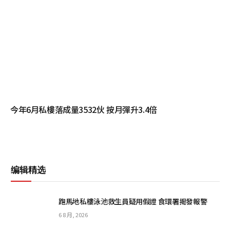
今年6月私樓落成量3532伙 按月彈升3.4倍
编辑精选
跑馬地私樓泳池救生員疑用假證 食環署揭發報警
6 8 月, 2026