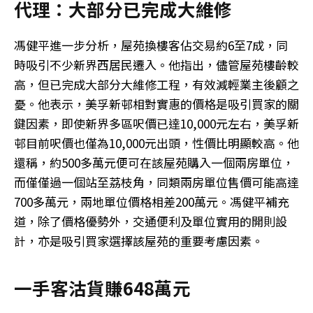
代理：大部分已完成大維修
馮健平進一步分析，屋苑換樓客佔交易約6至7成，同
時吸引不少新界西居民遷入。他指出，儘管屋苑樓齡較
高，但已完成大部分大維修工程，有效減輕業主後顧之
憂。他表示，美孚新邨相對實惠的價格是吸引買家的關
鍵因素，即使新界多區呎價已達10,000元左右，美孚新
邨目前呎價也僅為10,000元出頭，性價比明顯較高。他
還稱，約500多萬元便可在該屋苑購入一個兩房單位，
而僅僅過一個站至荔枝角，同類兩房單位售價可能高達
700多萬元，兩地單位價格相差200萬元。馮健平補充
道，除了價格優勢外，交通便利及單位實用的開則設
計，亦是吸引買家選擇該屋苑的重要考慮因素。
一手客沽貨賺648萬元