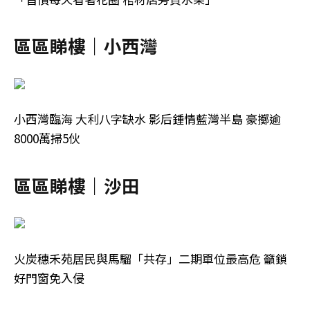
區區睇樓｜小西灣
小西灣臨海 大利八字缺水 影后鍾情藍灣半島 豪擲逾
8000萬掃5伙
區區睇樓｜沙田
火炭穗禾苑居民與馬騮「共存」二期單位最高危 籲鎖
好門窗免入侵