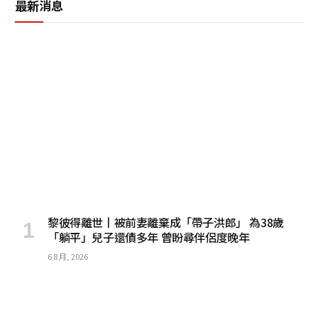
最新消息
黎彼得離世丨被前妻離棄成「帶子洪郎」 為38歲
「躺平」兒子還債多年 曾盼尋伴侶度晚年
6 8 月, 2026