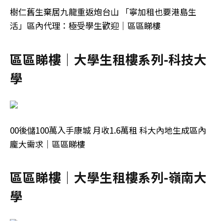
樹仁舊生棄居九龍重返炮台山 「寧加租也要港島生
活」區內代理：極受學生歡迎｜區區睇樓
區區睇樓｜大學生租樓系列-科技大
學
00後儲100萬入手康城 月收1.6萬租 科大內地生成區內
龐大需求｜區區睇樓
區區睇樓｜大學生租樓系列-嶺南大
學