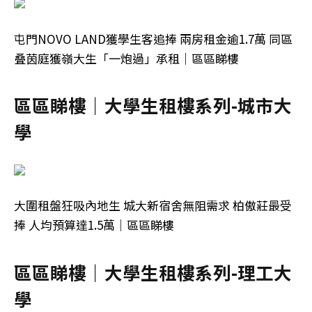
屯門NOVO LAND獲學生客追捧 兩房租金逾1.7萬 同區
叠茵庭獲嶺大生「一炮過」承租｜區區睇樓
區區睇樓｜大學生租樓系列-城市大
學
大圍租盤狂吸內地生 城大新宿舍無阻需求 柏傲莊最受
捧 人均預算達1.5萬｜區區睇樓
區區睇樓｜大學生租樓系列-理工大
學