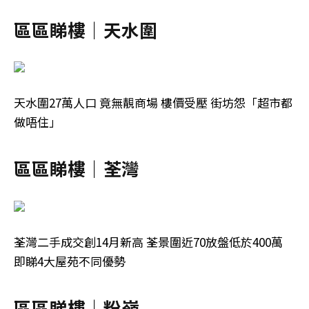
區區睇樓｜天水圍
天水圍27萬人口 竟無靚商場 樓價受壓 街坊怨「超市都
做唔住」
區區睇樓｜荃灣
荃灣二手成交創14月新高 荃景圍近70放盤低於400萬
即睇4大屋苑不同優勢
區區睇樓｜粉嶺