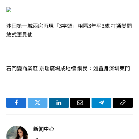
沙田第一城兩房再現「3字頭」相隔3年平3成 打通變開
放式更見使
石門變商業區 京瑞廣場成地標 網民：如置身深圳東門
Facebook
Twitter
LinkedIn
电
Telegram
复
子
制
邮
链
新闻中心
件
接