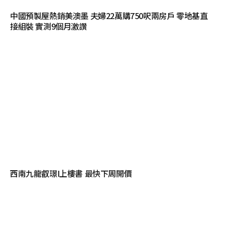
中國預製屋熱銷美澳墨 夫婦22萬購750呎兩房戶 零地基直
接組裝 實測9個月激讚
西南九龍叡璟I上樓書 最快下周開價