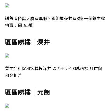
鰂魚涌怪獸大廈有真假？兩組屋苑共有8幢 一個銀主盤
拍賣叫價195萬
區區睇樓｜深井
業主加租促租客轉投深井 區內不乏400萬內樓 月供與
租金相若
區區睇樓｜元朗