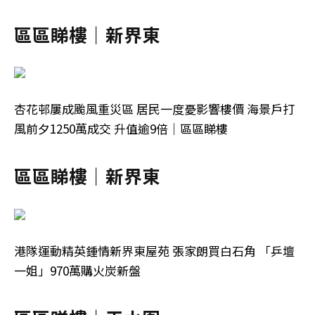
區區睇樓｜新界東
杏花邨屢成颱風重災區 居民一度憂影響樓價 海景戶打
風前夕1250萬成交 升值逾9倍｜區區睇樓
區區睇樓｜新界東
港隊運動精英鍾情新界東屋苑 張家朗買白石角 「乒壇
一姐」970萬購火炭新盤