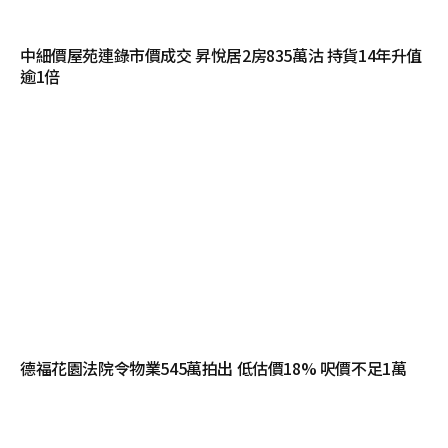
中細價屋苑連錄市價成交 昇悅居2房835萬沽 持貨14年升值
逾1倍
德福花園法院令物業545萬拍出 低估價18% 呎價不足1萬