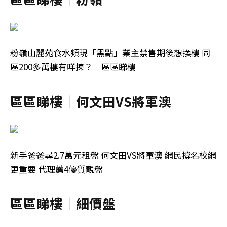
粉嶺山麗苑食水頻現「黑點」業主禁售期後想換樓 同
區200多萬樓有咩揀？｜區區睇樓
區區睇樓｜何文田VS將軍澳
新手爸爸尋2.7萬元租盤 何文田VS將軍澳 網民撐名校網
更重要 代理薦4優質靚盤
區區睇樓｜細價盤