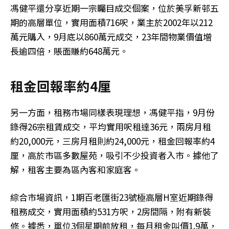
馮健平還分享近期一宗矚目成交個案，位於美孚新邨五
期的高層單位，實用面積716呎，業主於2002年以212
萬元購入，9月底以860萬元成交，23年間物業價值增
長逾四倍，賬面賺約648萬元。
租金回報率約4厘
另一方面，租務市場同樣表現理想，馮健平指，9月份
錄得26宗租賃成交，平均實用呎租達36元，兩房月租
約20,000元，三房月租則約24,000元，租金回報率約4
厘，高於市區多數屋苑，吸引不少投資者入市。據他了
解，租客主要為區內客和家庭客。
綜合市場資訊，1期百老匯街23號極高層H室近期錄得
租務成交，實用面積約531方呎，2房間隔，附有新裝
修。據悉，單位3個星期前放租，每月租金叫價1.9萬，