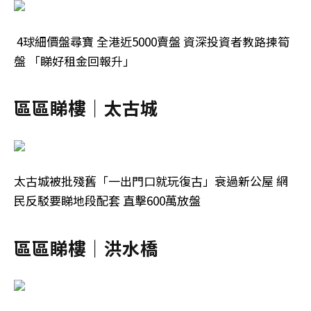
4球細價盤尋寶 全港近5000賣盤 資深投資者教路揀筍
盤 「睇好租金回報升」
區區睇樓｜太古城
太古城被批殘舊「一出門口就玩復古」衰過新公屋 網
民反駁要睇地段配套 直擊600萬放盤
區區睇樓｜洪水橋