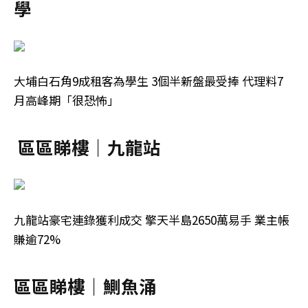
學
大埔白石角9成租客為學生 3個半新盤最受捧 代理料7
月高峰期「很恐怖」
區區睇樓｜九龍站
九龍站豪宅連錄獲利成交 擎天半島2650萬易手 業主帳
賺逾72%
區區睇樓｜鰂魚涌