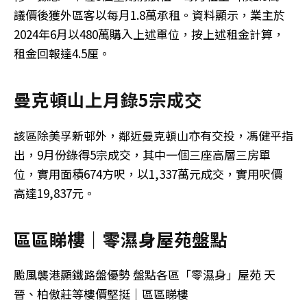
議價後獲外區客以每月1.8萬承租。資料顯示，業主於
2024年6月以480萬購入上述單位，按上述租金計算，
租金回報達4.5厘。
曼克頓山上月錄5宗成交
該區除美孚新邨外，鄰近曼克頓山亦有交投，馮健平指
出，9月份錄得5宗成交，其中一個三座高層三房單
位，實用面積674方呎，以1,337萬元成交，實用呎價
高達19,837元。
區區睇樓｜零濕身屋苑盤點
颱風襲港顯鐵路盤優勢 盤點各區「零濕身」屋苑 天
晉、柏傲莊等樓價堅挺｜區區睇樓