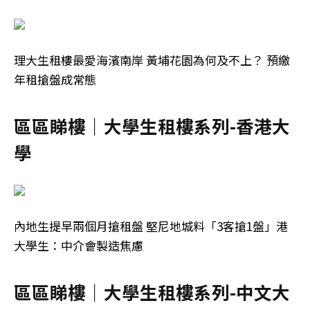
理大生租樓最愛海濱南岸 黃埔花園為何及不上？ 預繳
年租搶盤成常態
區區睇樓｜大學生租樓系列-香港大
學
內地生提早兩個月搶租盤 堅尼地城料「3客搶1盤」港
大學生：中介會製造焦慮
區區睇樓｜大學生租樓系列-中文大