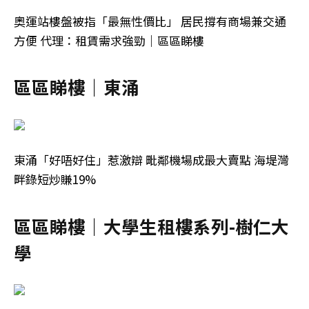
奧運站樓盤被指「最無性價比」 居民撐有商場兼交通
方便 代理：租賃需求強勁｜區區睇樓
區區睇樓｜東涌
東涌「好唔好住」惹激辯 毗鄰機場成最大賣點 海堤灣
畔錄短炒賺19%
區區睇樓｜大學生租樓系列-樹仁大
學