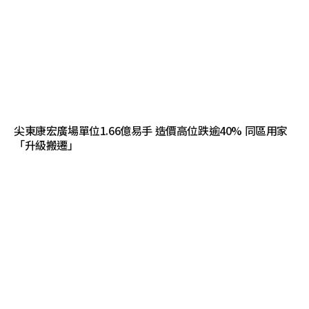
尖東康宏廣場單位1.66億易手 造價高位跌逾40% 同區用家
「升級搬遷」