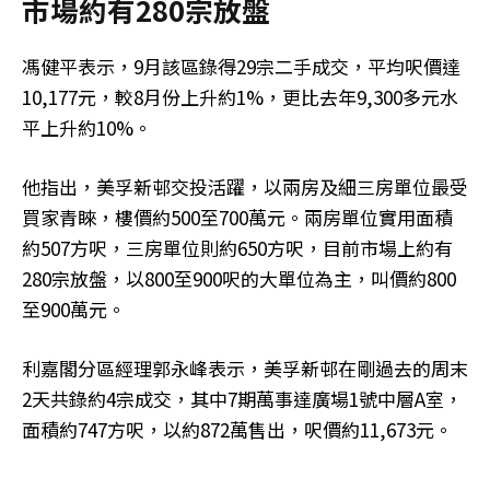
市場約有280宗放盤
馮健平表示，9月該區錄得29宗二手成交，平均呎價達
10,177元，較8月份上升約1%，更比去年9,300多元水
平上升約10%。
他指出，美孚新邨交投活躍，以兩房及細三房單位最受
買家青睞，樓價約500至700萬元。兩房單位實用面積
約507方呎，三房單位則約650方呎，目前市場上約有
280宗放盤，以800至900呎的大單位為主，叫價約800
至900萬元。
利嘉閣分區經理郭永峰表示，美孚新邨在剛過去的周末
2天共錄約4宗成交，其中7期萬事達廣場1號中層A室，
面積約747方呎，以約872萬售出，呎價約11,673元。