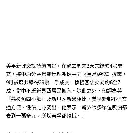
美孚新邨交投持續向好，在過去周末2天共錄約4宗成
交，據中原分區營業經理馮健平向《星島頭條》透露，
9月該區共錄得29宗二手成交，換樓客佔交易約6至7
成，當中不乏新界西居民搬入。除此之外，他認為與
「荔枝角四小龍」及新界區新盤相比，美孚新邨不但交
通方便，性價比亦突出，他表示「新界很多單位呎價都
去到一萬多元，所以美孚都幾抵。」