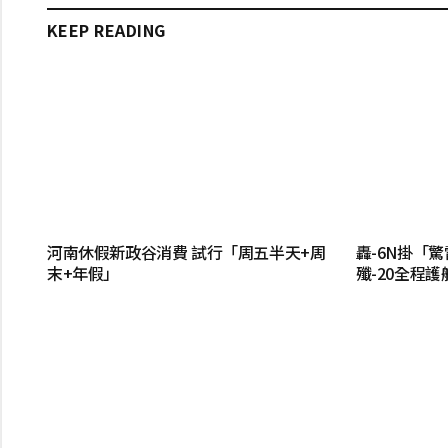
KEEP READING
河南休假新政谷消費 試行「周五半天+周
轟-6N掛「
末+年假」
殲-20全程護