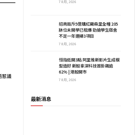
7 8 月, 2026
招商局斥5億購紅磡森里全幢 205
牀位未開學已租爆 勁搶學生宿舍
不足一年連掃3項目
7 8 月, 2026
恒指低開3點 阿里推新影片生成模
型造好 新股拿深科技首掛飆逾
62% | 港股開市
語惹議
7 8 月, 2026
最新消息