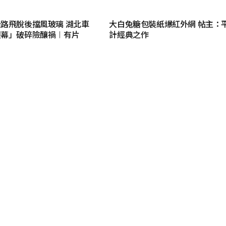
路飛脫後擋風玻璃 湖北車
大白兔糖包裝紙爆紅外網 帖主：
銀幕」破碎險釀禍︱有片
計經典之作