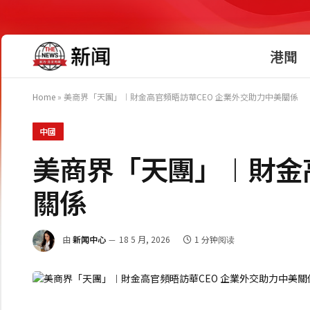
港聞
Home
»
美商界「天團」︱財金高官頻晤訪華CEO 企業外交助力中美關係
中國
美商界「天團」︱財金
關係
由
新闻中心
18 5 月, 2026
1 分钟阅读