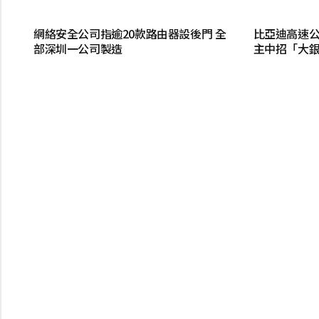
網絡安全公司指逾20款路由器設後門 全
比亞迪高速公
部深圳一公司製造
主中招「大