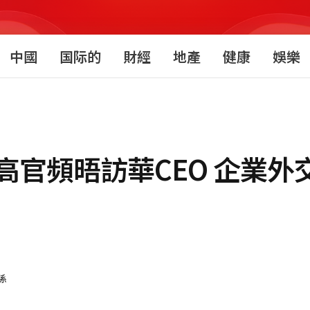
中國
国际的
財經
地產
健康
娛樂
高官頻晤訪華CEO 企業外