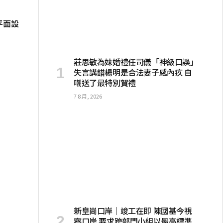
平面設
莊思敏為妹婚禮任司儀「神級口誤」
失言講錯楊明是合法妻子感內疚 自
嘲送了最特別賀禮
7 8 月, 2026
新皇崗口岸｜竣工在即 陳國基今視
察口岸 要求跨部門小組以最高標準