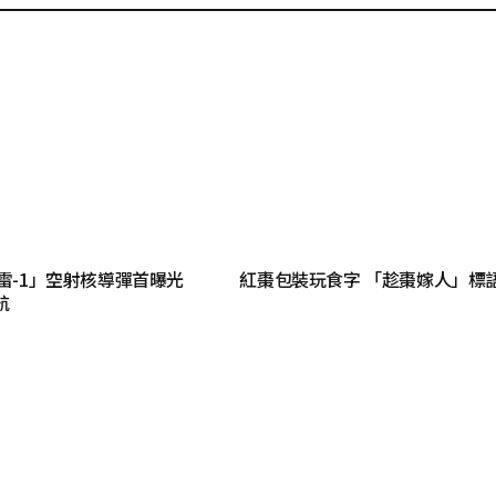
驚雷-1」空射核導彈首曝光
紅棗包裝玩食字 「趁棗嫁人」標
航