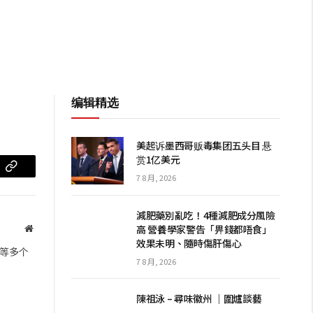
编辑精选
美起诉墨西哥贩毒集团五头目 悬
赏1亿美元
m
复
7 8 月, 2026
制
減肥藥別亂吃！4種減肥成分風險
链
高 營養學家警告「畀錢都唔食」
网
效果未明、隨時傷肝傷心
站
接
等多个
7 8 月, 2026
陳祖泳 – 尋味徽州 ｜圍爐談藝