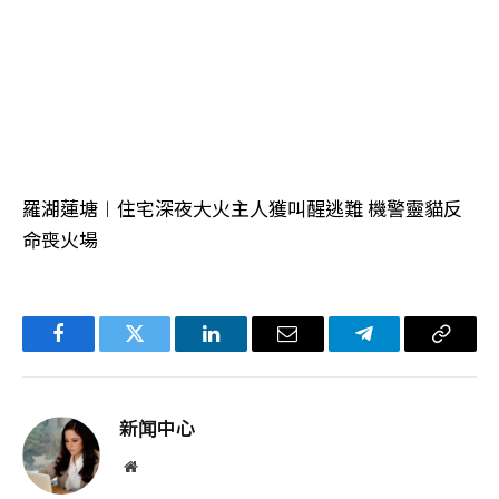
羅湖蓮塘︱住宅深夜大火主人獲叫醒逃難 機警靈貓反
命喪火場
Facebook
Twitter
LinkedIn
电
Telegram
复
子
制
邮
链
新闻中心
件
接
网
站