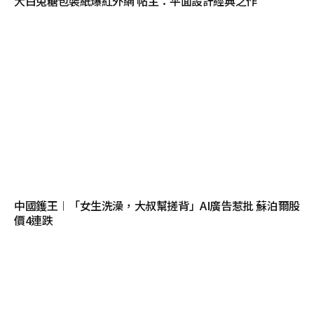
大白兔糖包裝紙爆紅外網 帖主：平面設計經典之作
中國鑊王︱「女生洗澡，大叔幫搓背」AI廣告惹批 蘇泊爾股
價4連跌