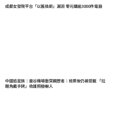
成都女發現平台「以舊換新」漏洞 零元購逾3000件電器
中國追星族｜曼谷機場衝突親歷者：檢票後仍被拒載 「拉
眼角戴手銬」收護照極嚇人