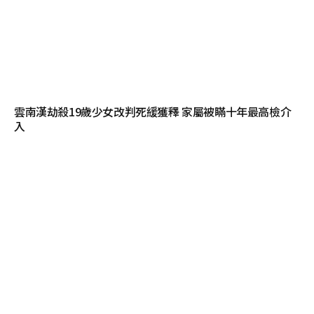
雲南漢劫殺19歲少女改判死緩獲釋 家屬被瞞十年最高檢介
入