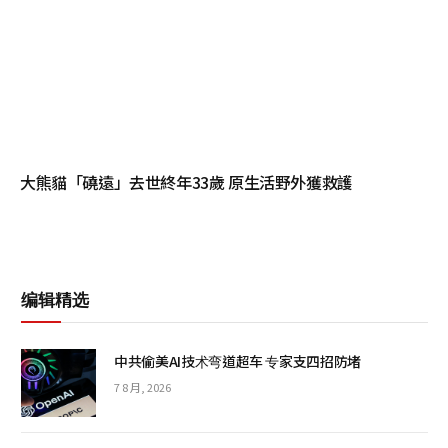
大熊貓「磽遠」去世終年33歲 原生活野外獲救護
编辑精选
中共偷美AI技术弯道超车 专家支四招防堵
7 8 月, 2026