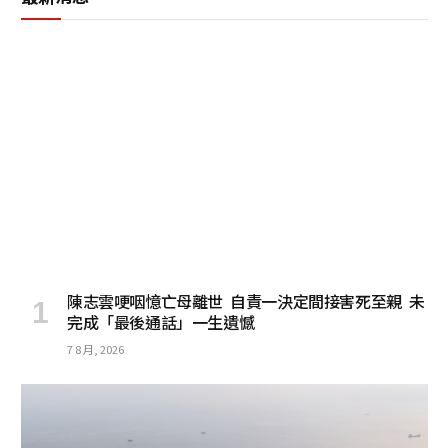
陳志雲哽咽憶亡母離世 自責一決定間接害死至親 未
完成「最後通話」一生遺憾
7 8 月, 2026