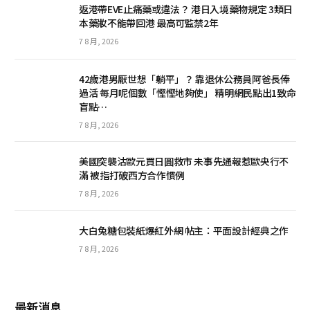
返港帶EVE止痛藥或違法？ 港日入境藥物規定 3類日
本藥妝不能帶回港 最高可監禁2年
7 8 月, 2026
42歲港男厭世想「躺平」？ 靠退休公務員阿爸長俸
過活 每月呢個數「慳慳地夠使」 精明網民點出1致命
盲點…
7 8 月, 2026
美國突襲沽歐元買日圓救市 未事先通報惹歐央行不
滿 被指打破西方合作慣例
7 8 月, 2026
大白兔糖包裝紙爆紅外網 帖主：平面設計經典之作
7 8 月, 2026
最新消息