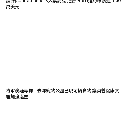
設計師Jonathan Riss入稟高院 控告Prada違約申索逾1000
萬美元
將軍澳疑毒狗│去年寵物公園已現可疑食物 議員曾促康文
署加強巡查