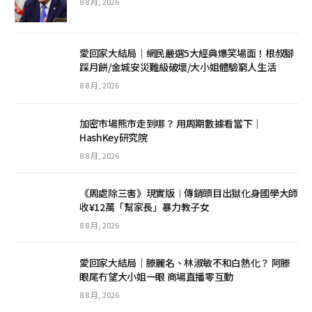
8 8 月, 2026
愛回家大結局｜網民嚴選5大經典爆笑場面！根叔腳
踩月餅/金城安災難級破壞/大小姐體驗窮人生活
8 8 月, 2026
加密市場熊市走到哪？ 用周期數據看當下｜
HashKey研究院
8 8 月, 2026
《周處除三害》現實版︱傳銷頭目出獄化身國學大師
收¥12萬「幫家長」暴力教子女
8 8 月, 2026
愛回家大結局｜滕麗名、林淑敏不和白熱化？ 阿滕
眼尾冇望大小姐一眼 商場直播零互動
8 8 月, 2026