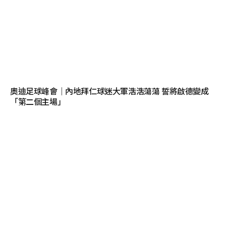
奧迪足球峰會｜內地拜仁球迷大軍浩浩蕩蕩 誓將啟德變成
「第二個主場」