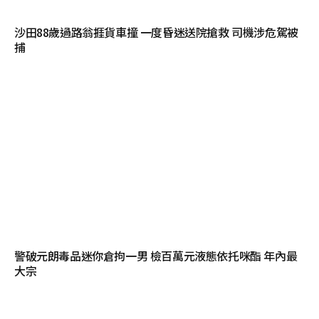
沙田88歲過路翁捱貨車撞 一度昏迷送院搶救 司機涉危駕被
捕
警破元朗毒品迷你倉拘一男 檢百萬元液態依托咪酯 年內最
大宗