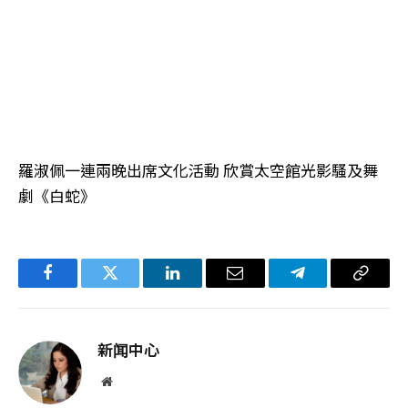
羅淑佩一連兩晚出席文化活動 欣賞太空館光影騷及舞
劇《白蛇》
Facebook
Twitter
LinkedIn
电
Telegram
复
子
制
邮
链
新闻中心
件
接
网
站