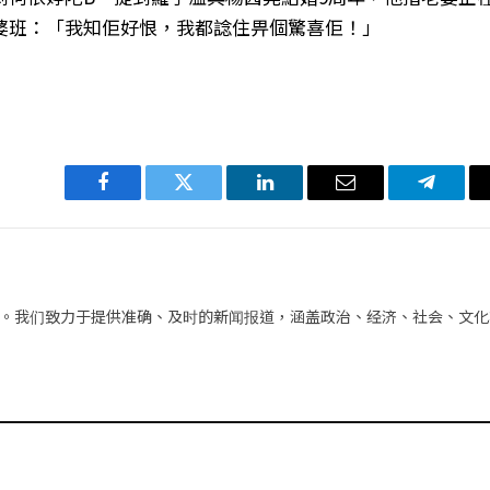
婆班：「我知佢好恨，我都諗住畀個驚喜佢！」
Facebook
Twitter
LinkedIn
电
Telegra
子
邮
件
。我们致力于提供准确、及时的新闻报道，涵盖政治、经济、社会、文化