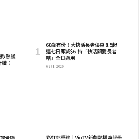
60歲有份！大快活長者優惠 8.5起一
連七日即減$6 持「快活關愛長者
戲掀熱議
咭」全日適用
斬纜：
6 8 月, 2026
彩虹邨重建｜ViuTV新劇熱播喚起最
朱瑞棠隱