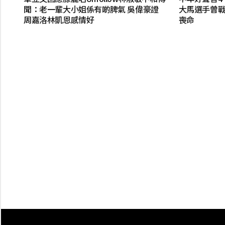
聞：老一輩大小姐係有啲脾氣 吳偉豪證
大馬選手曾戰
周嘉洛林凱恩感情好
喪命