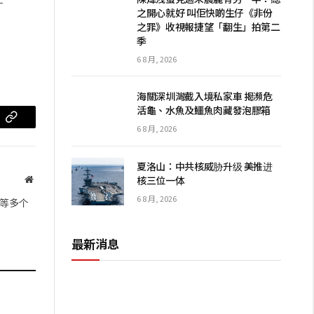
之開心就好 叫佢快啲生仔《非份
之罪》收視報捷望「翻生」拍第二
季
6 8 月, 2026
海關深圳灣截入境私家車 揭瀕危
活龜、水魚及鱷魚肉藏發泡膠箱
m
复
6 8 月, 2026
制
夏洛山：中共核威胁升级 美推进
链
核三位一体
网
站
接
6 8 月, 2026
等多个
最新消息