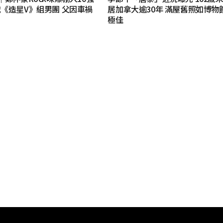
《造星V》組男團 父因車禍
居加拿大逾30年 滿屋舊照如博物
極佳