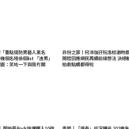
爆「重點提防男藝人黑名
非份之罪丨何沛珈孖阮浩棕激吻
個名唔係個list 「渣男」
開腔回應網民再續前緣想法 決絕
配圖：笑咗一下與我冇關
拍劇點續都得啦
｜鄭仲豪Rock味爆棚入10強
季節丨「唐泰」近況曝光 102歲