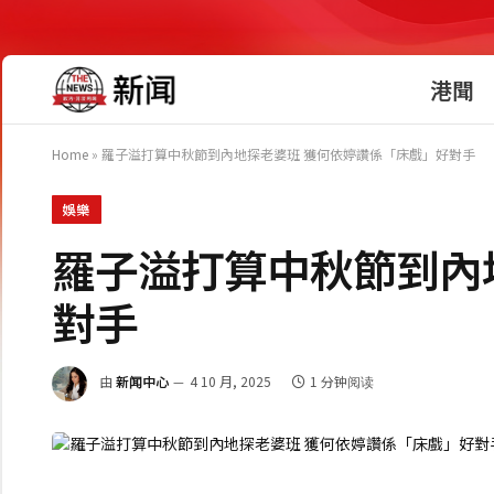
港聞
Home
»
羅子溢打算中秋節到內地探老婆班 獲何依婷讚係「床戲」好對手
娛樂
羅子溢打算中秋節到內
對手
由
新闻中心
4 10 月, 2025
1 分钟阅读