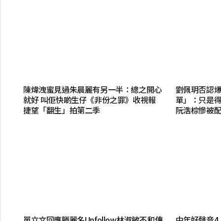
陳煒洩蜜見過朱晨麗有另一半：總之開心
劉佩玥否認
就好 叫佢快啲生仔《非份之罪》收視報
單」：只是得幾
捷望「翻生」拍第二季
阮浩棕慘被
單立文回應滕麗名Unfollow林淑敏不和傳
中年好聲音4