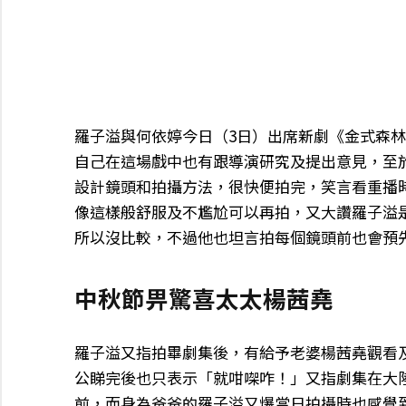
羅子溢與何依婷今日（3日）出席新劇《金式森
自己在這場戲中也有跟導演研究及提出意見，至
設計鏡頭和拍攝方法，很快便拍完，笑言看重播
像這樣般舒服及不尷尬可以再拍，又大讚羅子溢
所以沒比較，不過他也坦言拍每個鏡頭前也會預
中秋節畀驚喜太太楊茜堯
羅子溢又指拍畢劇集後，有給予老婆楊茜堯觀看
公睇完後也只表示「就咁㗎咋！」又指劇集在大
前，而身為爸爸的羅子溢又爆當日拍攝時也感覺