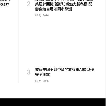
美屋邨回憶 舊街坊讚魅力勝私樓 配
館精神
套自給自足如鬧市綠洲
6 8 月, 2026
據報美國不對中國開放權重AI模型作
安全測試
6 8 月, 2026