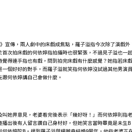
林》宣傳，兩人劇中的床戲成焦點，羅子溢指今次除了演戲外
於首次拍床戲的何依婷指拍攝時也很緊張，不過見子溢也一
時覺得連手指也有戲，問到拍完床戲有什麼感覺？她指若床
是一個好好的對手，而羅子溢就笑指何依婷沒試過其他男演
先跟何依婷講自己會做什麼。
及叫她畀意見，老婆看完後表示「幾好呀！」而何依婷則指
陸播出後有人留言讚自己身材好，但她笑言當時畢竟是未生B
到何依婷陀B。提到羅子溢與楊茜堯結婚9周年，他指老婆正