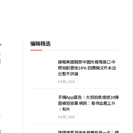
编辑精选
，
起
戲
據報美國擬禁中國光模塊進口 中
際旭創曾挫16% 回應稱文件未出
員
台暫不評論
6 8 月, 2026
手機App廣告︱大叔拍魚燈遇20彈
窗被迫放棄 網民：看得血壓上升
︱有片
老
6 8 月, 2026
在
陳煒洩蜜見過朱晨麗有另一半：總