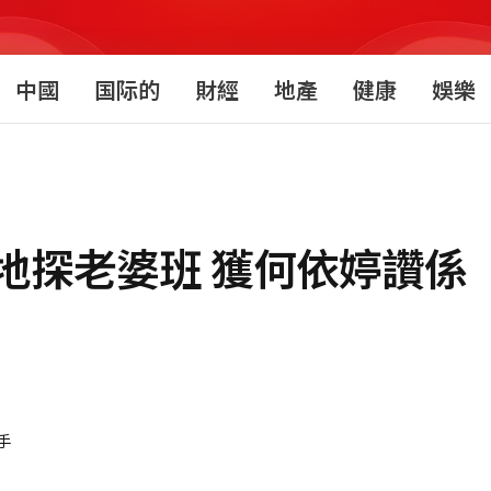
中國
国际的
財經
地產
健康
娛樂
地探老婆班 獲何依婷讚係