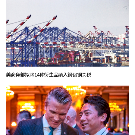
美商务部拟将14种衍生品纳入钢铝铜关税