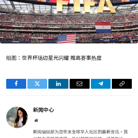
组图：世界杯场边星光闪耀 推高赛事热度
Facebook
Twitter
LinkedIn
电
Telegram
复
子
制
邮
链
新闻中心
件
接
网
站
新闻编辑部为您带来全球华人社区的最新资讯。我