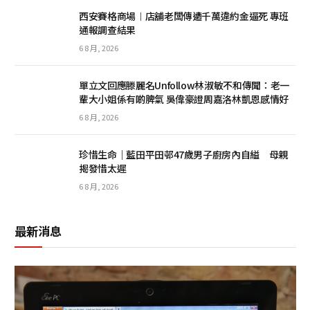
西安賽格商場︱店舖老闆傳遭千萬違約金逼死 專班
通報調查結果
6 8 月, 2026
單立文回應滕麗名Unfollow林淑敏不和傳聞：老一
輩大小姐係有啲脾氣 吳偉豪證周嘉洛林凱恩感情好
6 8 月, 2026
珍惜生命｜藍田平田邨47歲男子廚房內自縊 母親
揭發惜太遲
6 8 月, 2026
最新消息