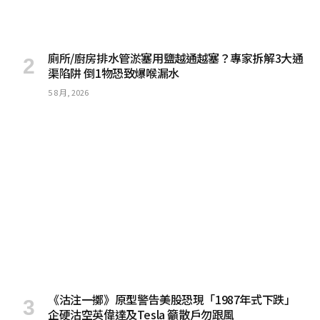
廁所/廚房排水管淤塞用鹽越通越塞？專家拆解3大通
渠陷阱 倒1物恐致爆喉漏水
5 8 月, 2026
《沽注一擲》原型警告美股恐現「1987年式下跌」
企硬沽空英偉達及Tesla 籲散戶勿跟風