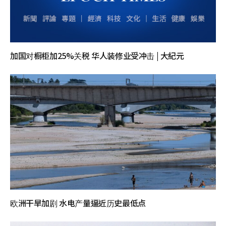
加国对橱柜加25%关税 华人装修业受冲击 | 大紀元
欧洲干旱加剧 水电产量逼近历史最低点