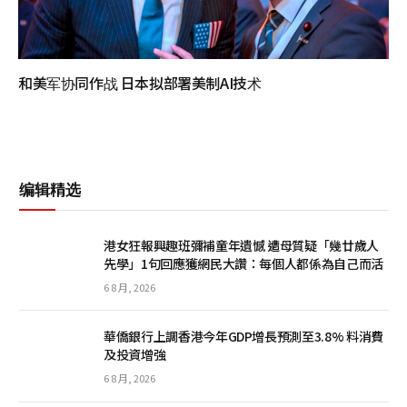
和美军协同作战 日本拟部署美制AI技术
编辑精选
港女狂報興趣班彌補童年遺憾 遭母質疑「幾廿歲人
先學」1句回應獲網民大讚：每個人都係為自己而活
6 8 月, 2026
華僑銀行上調香港今年GDP增長預測至3.8% 料消費
及投資增強
6 8 月, 2026