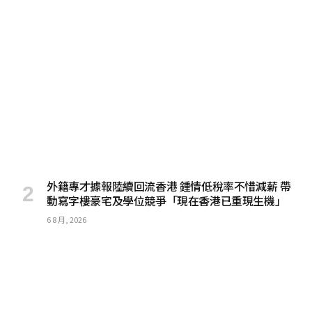
外籍專才據報陸續回流香港 鍾情低稅率不惜減薪 帶
動寫字樓豪宅及學位競爭「現在香港已重現生機」
6 8 月, 2026