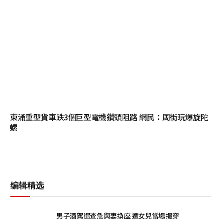
東涌重型貨車跌3個巨型電機鑽頭阻路 網民：周街玩爆旋陀
螺
编辑精选
男子酒駕遇查急與妻換座 遭女兒當場揭穿