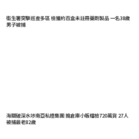
衞生署突擊巡查多區 檢獲約百盒未註冊藥劑製品 一名38歲
男子被捕
海關破深水埗南亞私煙集團 搗倉庫小販檔檢720萬貨 27人
被捕最老82歲