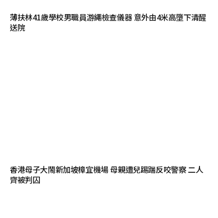
薄扶林41歲學校男職員游繩檢查儀器 意外由4米高墮下清醒
送院
香港母子大鬧新加坡樟宜機場 母親遭兒踢踹反咬警察 二人
齊被判囚