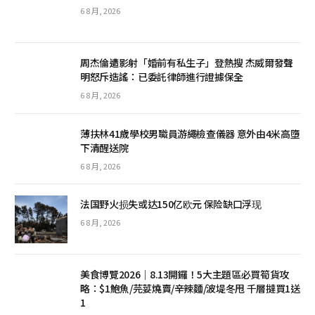
6 8 月, 2026
周杰倫遭影射「婚前有私生子」登熱搜 杰威爾發聲
明怒斥造謠：已委託律師進行證據保全
6 8 月, 2026
薄扶林41歲學校男職員游繩檢查儀器 意外由4米高墮
下清醒送院
6 8 月, 2026
法国野火损失或达150亿欧元 保险缺口浮现
6 8 月, 2026
美食博覽2026｜8.13開鑼！5大主題區必買筍貨攻
略：$1鮑魚/芫荽燒賣/辛辣麵/波堤冬甩 千層撻買1送
1