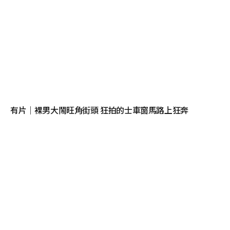
有片｜裸男大鬧旺角街頭 狂拍的士車窗馬路上狂奔