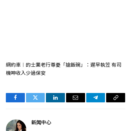
網約車︱的士業老行尊憂「搶飯碗」：遲早執笠 有司
機呻收入少過保安
Facebook
Twitter
LinkedIn
电
Telegram
复
子
制
邮
链
新闻中心
件
接