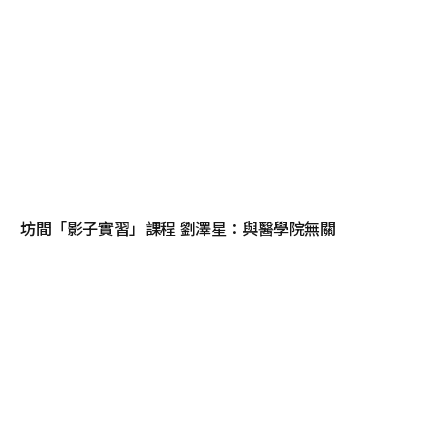
坊間「影子實習」課程 劉澤星：與醫學院無關