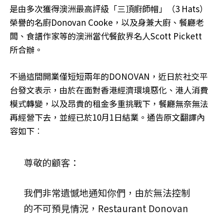
是由多次獲得澳洲最高評級「三頂廚師帽」（3 Hats）
榮譽的名廚Donovan Cooke，以及身兼大廚、餐廳老
闆、食譜作家等的澳洲當代餐飲界名人Scott Pickett
所合辦。
不過這間開業僅短短兩年的DONOVAN，近日於社交平
台發文表示，由於在面對香港經濟環境惡化、港人消費
模式轉變，以及昂貴的租金多重挑戰下，餐廳無奈無法
再經營下去，並經已於10月1日結業。通告原文翻譯內
容如下︰
尊敬的顧客：
我們非常遺憾地通知你們，由於無法控制
的不可預見情況，Restaurant Donovan