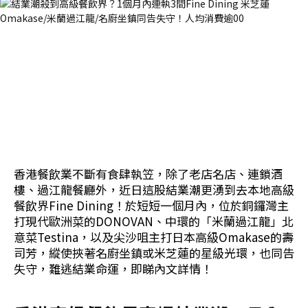
香港餐飲業不斷有食肆執笠，除了老店名店、連鎖酒
樓、過江龍餐廳外，近日這股結業潮更湧到去本地高級
餐飲界Fine Dining！於短短一個月內，位於銅鑼灣主
打現代歐洲菜的DONOVAN、中環的「米蘭過江龍」北
意菜Testina，以及尖沙咀主打日本高級Omakase的壽
司芳，縱使挾著名廚坐鎮或米芝蓮的星級光環，也同告
失守，難逃結業命運，即睇內文詳情！