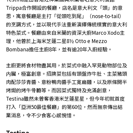
Trippa合作開設的餐廳，店名是意大利文「頭」的意
思，寓意餐廳是主打「從頭吃到尾」（nose-to-tail）
的烹調方式，並以現代手法重新演繹傳統樸實的意大利
特色菜式。餐廳由來自米蘭的資深大廚Marco Xodo主
理，他曾於上海米芝蓮二星8½ Otto e Mezzo
Bombana擔任主廚8年，並有逾20年入廚經驗。
主廚更將食材物盡其用，於菜式中融入罕見動物部位及
内臟，極富創意。招牌菜包括有頭盤炸牛肚、主菜豬頭
肉配莎莎青醬、意粉鴨肉醬手工寛扁麵，以及原條開半
烤焗的烤牛骨髓等。而因菜式獨特及充滿創意，
Testina雖然未曾奪香港米芝蓮星星，但今年初就首度
打入「亞洲50最佳餐廳」的第60位，然而無奈傳出結
業消息，令不少食客心感惋惜。
Testina