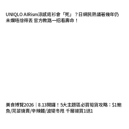
UNIQLO AIRism涼感底衫會「死」？日網民熱議著幾年仍
未爛唔捨得丟 官方教路一招看壽命！
美食博覽2026｜8.13開鑼！5大主題區必買筍貨攻略：$1鮑
魚/芫荽燒賣/辛辣麵/波堤冬甩 千層撻買1送1