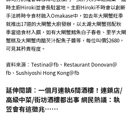
時主廚Hiroki並會長駐當地。主廚Hiroki不時會以創新
手法將時令食材融入Omakase中，如去年大閘蟹旺季
就推出17道的大閘蟹大廚發辦，以太湖大閘蟹搭配秋
季當造食材入饌，如有大閘蟹鱈魚白子春卷、里芋大閘
蟹糕及大閘蟹肉醋芡汁配魚子醬等，每位叫價$2680，
可見其矜貴程度。
資料來源︰Testina＠fb、Restaurant Donovan＠
fb、Sushiyoshi Hong Kong＠fb
延伸閱讀︰一個月連執6間酒樓！連鎖店/
高級中菜/街坊酒樓都出事 網民熱議：執
笠會有這徵兆……