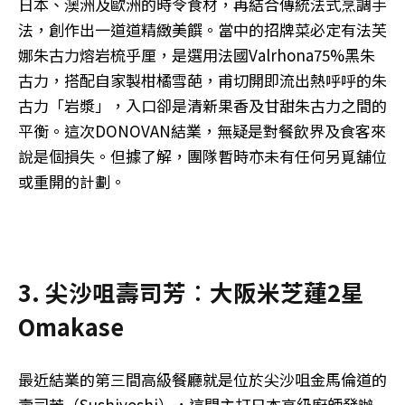
日本、澳洲及歐洲的時令食材，再結合傳統法式烹調手
法，創作出一道道精緻美饌。當中的招牌菜必定有法芙
娜朱古力熔岩梳乎厘，是選用法國Valrhona75%黑朱
古力，搭配自家製柑橘雪葩，甫切開即流出熱呼呼的朱
古力「岩漿」，入口卻是清新果香及甘甜朱古力之間的
平衡。這次DONOVAN結業，無疑是對餐飲界及食客來
說是個損失。但據了解，團隊暫時亦未有任何另覓舖位
或重開的計劃。
3. 尖沙咀壽司芳︰大阪米芝蓮2星
Omakase
最近結業的第三間高級餐廳就是位於尖沙咀金馬倫道的
壽司芳（Sushiyoshi），這間主打日本高級廚師發辦