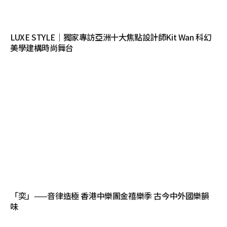
LUXE STYLE｜獨家專訪亞洲十大焦點設計師Kit Wan 科幻
美學建構時尚舞台
「奕」——音律造極 香港中樂團金禧樂季 古今中外國樂韻
味