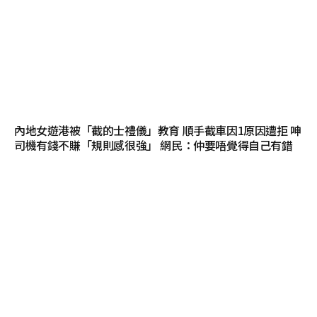
內地女遊港被「截的士禮儀」教育 順手截車因1原因遭拒 呻
司機有錢不賺「規則感很強」 網民：仲要唔覺得自己有錯