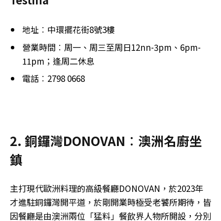
地址︰中環擺花街8號3樓
營業時間︰周一、周三至周日12nn-3pm、6pm-
11pm；逢周二休息
電話︰2798 0668
2. 銅鑼灣DONOVAN︰澳洲名廚坐
鎮
主打現代歐洲料理的高級餐廳DONOVAN，於2023年
才進駐銅鑼灣開平道，於剛開業時極受老饕所期待，皆
因餐廳是由澳洲兩位「猛料」餐飲界人物所開設，分別