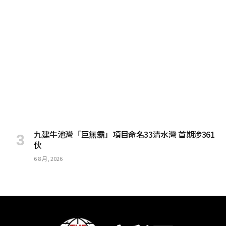
九建牛池灣「巨無霸」項目命名33清水灣 首期涉361
伙
6 8 月, 2026