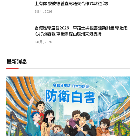
上有你 黎彼德曾直認唔夾合作7年終拆夥
6 8 月, 2026
香港足球盛會2026｜車路士與祖雲達斯對壘 球迷悉
心打扮觀戰 車迷專程由廣州來港支持
6 8 月, 2026
最新消息