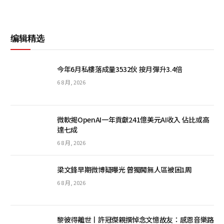
编辑精选
今年6月私樓落成量3532伙 按月彈升3.4倍
6 8 月, 2026
微軟揭OpenAI一年貢獻241億美元AI收入 佔比或高
達七成
6 8 月, 2026
梁文鋒早期微博疑曝光 曾獨闖無人區被困1周
6 8 月, 2026
黎彼得離世丨許冠傑親撰悼念文憶故友：感恩音樂路