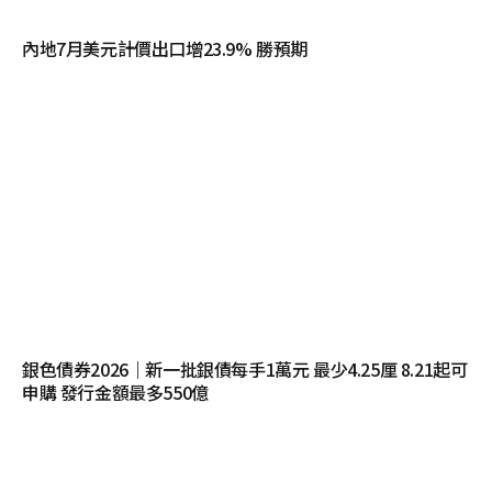
內地7月美元計價出口增23.9% 勝預期
銀色債券2026｜新一批銀債每手1萬元 最少4.25厘 8.21起可
申購 發行金額最多550億