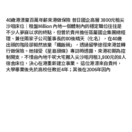
40歲港漂棄百萬年薪來港做保險 昔日國企高層 3800元租尖
沙咀床位｜租盤Million 內地一個體制內的穩定職位往往是
不少人夢寐以求的終點，但曾於貴州擔任區屬國企集團總經
理、兼任兩家子公司董事長的80後晴天（化名），在40歲
出頭的階段卻毅然放棄「鐵飯碗」，透過留學途徑來港並轉
行做保險。她接受《星島頭條》專訪時透露，來港初期為控
制開支，不惜由內地千呎大宅搬入尖沙咀月租3,800元的8人
宿舍床位，決心在港重新建立事業。 這位港漂來自貴州，
大學畢業後先於高校任教近4年；其後在2006年因內