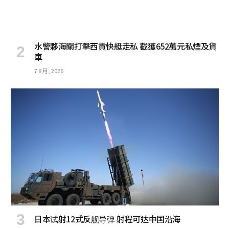
水警夥海關打擊西貢快艇走私 截獲652萬元私煙及貨
車
7 8 月, 2026
日本试射12式反舰导弹 射程可达中国沿海