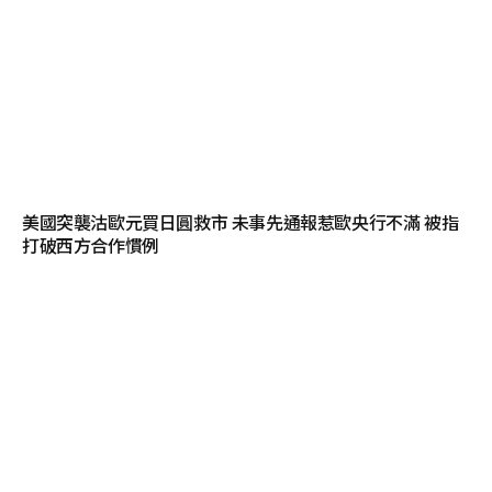
美國突襲沽歐元買日圓救市 未事先通報惹歐央行不滿 被指
打破西方合作慣例