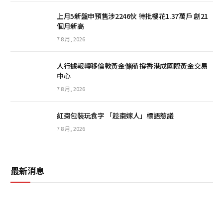
上月5新盤申預售涉2246伙 待批樓花1.37萬戶 創21
個月新高
7 8 月, 2026
人行據報轉移倫敦黃金儲備 撐香港成國際黃金交易
中心
7 8 月, 2026
紅棗包裝玩食字 「趁棗嫁人」標語惹議
7 8 月, 2026
最新消息