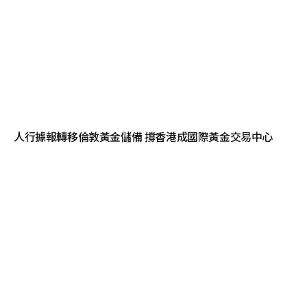
人行據報轉移倫敦黃金儲備 撐香港成國際黃金交易中心