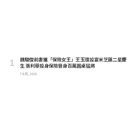
魏駿傑前妻獲「保險女王」王玉環設宴米芝蓮二星慶
生 張利華投身保險晉身百萬圓桌猛將
7 8 月, 2026