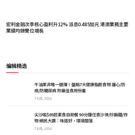
宏利金融次季核心盈利升12% 派息0.485加元 港澳業務主要
業績均錄雙位增長
编辑精选
牛油果非唯一選擇！盤點7大健康脂肪食物 護心/防
癌/防糖尿病 附最佳食用份量
7 8 月, 2026
尖沙咀$69起素食自助餐 90分鐘任食沙律/炒飯麵/炸
物 網民大讚：味道好，環境闊落
7 8 月, 2026