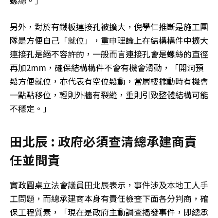
螺絲。」
另外，對於有鐵板連接孔被擴大，倪學仁推斷是施工團
隊是方便自己「就位」，重申理論上在結構構件中擴大
連接孔是絕不容許的，一般而言連接孔會是螺絲的直徑
再加2mm，確保結構構件不會有機會滑動，「開洞預
鬆方便就位，亦代表有空位鬆動，當層樓擺動時有機會
一點點移位，輕則外牆有裂縫，重則引致整體結構可能
不穩定。」
田北辰 : 政府必須查清總承建商責
任並問責
實政圓桌立法會議員田北辰表示，事件涉及本地工人手
工問題，而總承建商本身有責任檢查下面各分判商，確
保工程質素，「現在是政府主動調查揭發事件，即總承