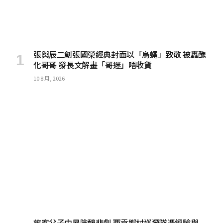
張與辰二創張國榮經典封面以「烏蠅」致敬 被轟醜
化哥哥 發長文解畫「哥迷」唔收貨
10 8 月, 2026
旅客父子中暑險釀悲劇 西貢鄉村巡邏隊憑經驗與