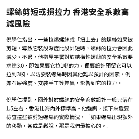
螺絲剪短或損拉力 香港安全系數高
減風險
倪學仁指出，一些拉爆螺絲或「扭上去」的螺絲如果被
剪短，導致它裝設深度比設計短時，螺絲的拉力會因此
減少。不過，他指屋宇署對於結構性螺絲的安全系數要
求達3.0，即如果要它拉1噸的力，便要設計預留它可以
拉到3噸，以防安裝螺絲時因其他難以預計的因素，例
如石屎強度、安裝手工等差異，影響到它的拉力。
倪學仁提到，國外對於螺絲的安全系數設計一般只落在
1.5左右，香港比海內外標準高。他強調，接下來還要
檢查這些被剪短螺絲的實際情況，「如果螺絲出現額外
的移動，甚或是鬆脫，那是我們最擔心的。」