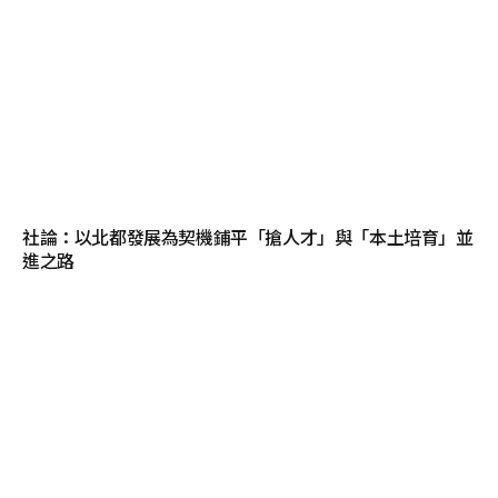
社論：以北都發展為契機鋪平「搶人才」與「本土培育」並
進之路