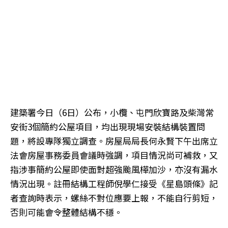
建築署今日（6日）公布，小欖、屯門欣寶路及柴灣常
安街3個簡約公屋項目，均出現現場安裝結構裝置問
題，將設專隊獨立調查。房屋局局長何永賢下午出席立
法會房屋事務委員會議時強調，項目情況尚可補救，又
指涉事簡約公屋即使面對超強颱風樺加沙，亦沒有漏水
情況出現。註冊結構工程師倪學仁接受《星島頭條》記
者查詢時表示，螺絲不對位應要上報，不能自行剪短，
否則可能會令整體結構不穩。