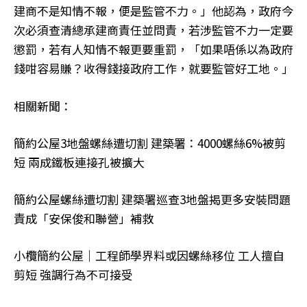
建商不是知情不報，便是監管不力。」他認為，政府今
次必須查清總承建商責任並問責，若涉監管不力一定要
懲罰，若有人知情不報更要重罰，「如果唔係以為政府
錢咁容易賺？收得錢接政府工作，就要監管好工地。」
相關新聞：
簡約公屋3地盤螺絲遭切割 建築署：4000螺絲6%被剪
短 兩成鐵板連接孔被擴大
簡約公屋螺絲遭切割 建築署巡查3地盤揭更多安裝問題
責成「安保俊和聯營」補救
小欖簡約公屋｜工程師學界料或因螺絲移位 工人擅自
剪短 強調行為不可接受