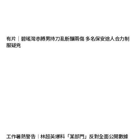
有片│碧瑤灣赤膊男持刀亂斬釀兩傷 多名保安途人合力制
服疑兇
工作暑熱警告︱林超英爆料「某部門」反對全面公開數據