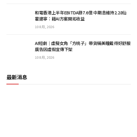
和電香港上半年EBITDA錄7.6億 中期息維持2.28仙
霍建寧：藉AI方案開拓收益
10 8 月, 2026
AI短劇｜虛擬女角「方桃子」帶貨稱美瞳戴得好舒服
廣告因虛假宣傳下架
10 8 月, 2026
最新消息