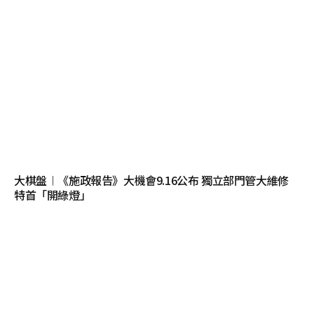
大棋盤︱《施政報告》大機會9.16公布 獨立部門管大維修
特首「開綠燈」