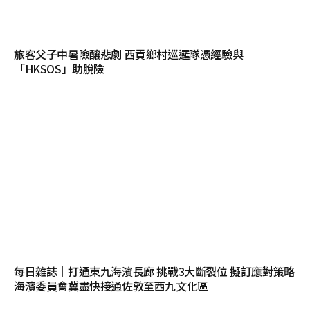
旅客父子中暑險釀悲劇 西貢鄉村巡邏隊憑經驗與
「HKSOS」助脫險
每日雜誌｜打通東九海濱長廊 挑戰3大斷裂位 擬訂應對策略
海濱委員會冀盡快接通佐敦至西九文化區