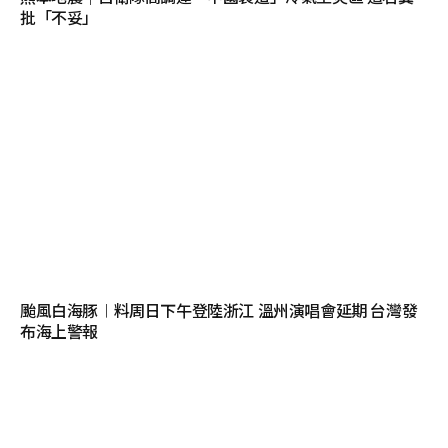
批「不妥」
颱風白海豚︱料周日下午登陸浙江 溫州演唱會延期 台灣發
布海上警報