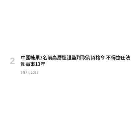
中國糖果3名前高層遭證監判取消資格令 不得擔任法
團董事13年
7 8 月, 2026