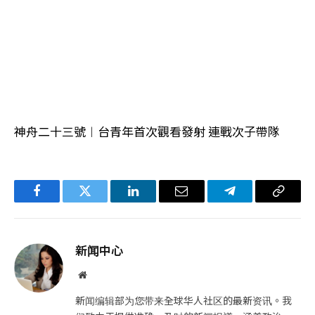
神舟二十三號︱台青年首次觀看發射 連戰次子帶隊
Facebook
Twitter
LinkedIn
电
Telegram
复
子
制
邮
链
新闻中心
件
接
网
站
新闻编辑部为您带来全球华人社区的最新资讯。我