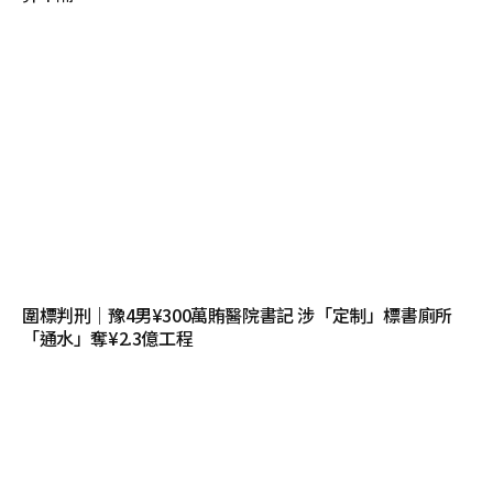
圍標判刑｜豫4男¥300萬賄醫院書記 涉「定制」標書廁所
「通水」奪¥2.3億工程