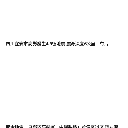
四川宜賓市高縣發生4.9級地震 震源深度6公里｜有片
熊本地震｜自衛隊高調運「中國製造」冷氣至災區 遭右翼