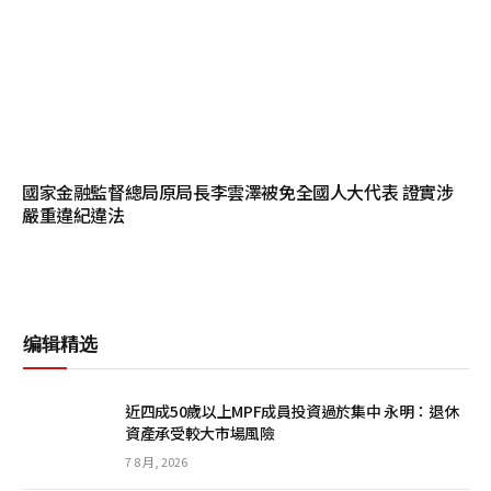
國家金融監督總局原局長李雲澤被免全國人大代表 證實涉
嚴重違紀違法
编辑精选
近四成50歲以上MPF成員投資過於集中 永明：退休
資產承受較大市場風險
7 8 月, 2026