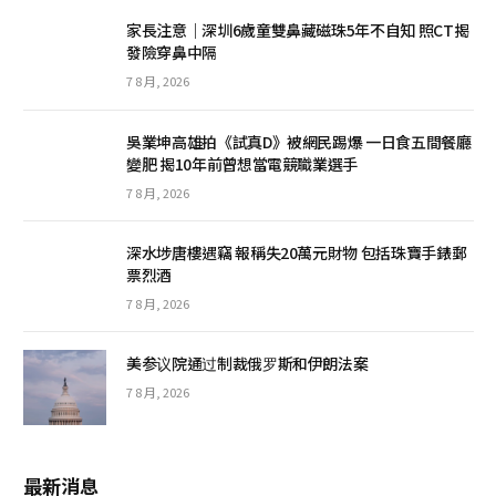
家長注意｜深圳6歲童雙鼻藏磁珠5年不自知 照CT揭
發險穿鼻中隔
7 8 月, 2026
吳業坤高雄拍《試真D》被網民踢爆 一日食五間餐廳
變肥 揭10年前曾想當電競職業選手
7 8 月, 2026
深水埗唐樓遇竊 報稱失20萬元財物 包括珠寶手錶郵
票烈酒
7 8 月, 2026
美参议院通过制裁俄罗斯和伊朗法案
7 8 月, 2026
最新消息