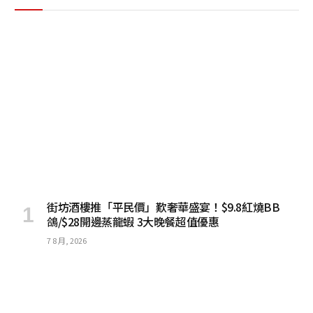
街坊酒樓推「平民價」歎奢華盛宴！$9.8紅燒BB
鴿/$28開邊蒸龍蝦 3大晚餐超值優惠
7 8 月, 2026