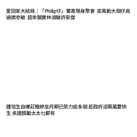
愛回家大結局｜「Philip仔」驚喜現身聚會 梁禹勤大個仔高
過樊亦敏 超乖黐實林淑敏許家傑
鍾培生自爆莊雅婷坐月期已努力追多個 趁政府派兩萬要快
生 承諾獎勵太太乜都有