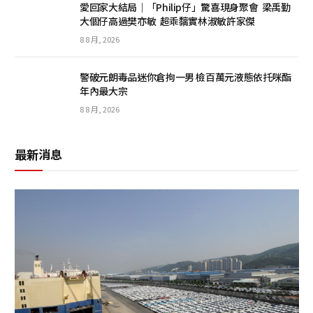
愛回家大結局｜「Philip仔」驚喜現身聚會 梁禹勤
大個仔高過樊亦敏 超乖黐實林淑敏許家傑
8 8 月, 2026
警破元朗毒品迷你倉拘一男 檢百萬元液態依托咪酯
年內最大宗
8 8 月, 2026
最新消息