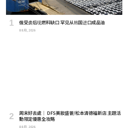
俄受袭后现燃料缺口 罕见从韩国进口成品油
8 8 月, 2026
周末好去處｜ DFS美妝盛薈/松本清德福新店 主題活
動限定優惠全攻略
8 8 月, 2026