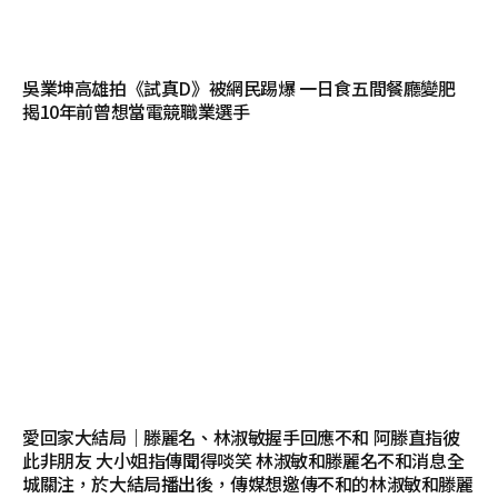
吳業坤高雄拍《試真D》被網民踢爆 一日食五間餐廳變肥
揭10年前曾想當電競職業選手
愛回家大結局｜滕麗名、林淑敏握手回應不和 阿滕直指彼
此非朋友 大小姐指傳聞得啖笑 林淑敏和滕麗名不和消息全
城關注，於大結局播出後，傳媒想邀傳不和的林淑敏和滕麗