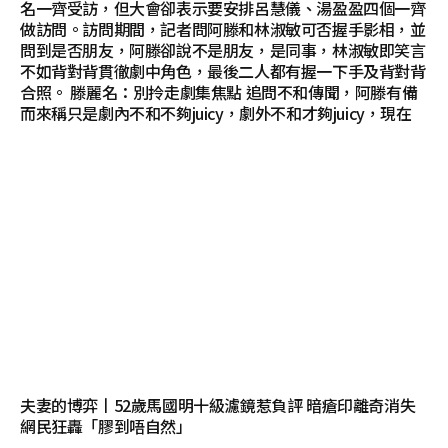
名一齊受訪，但大會卻表示要安排呂慧儀、湯盈盈四個一齊
做訪問。訪問期間，記者問阿滕和林淑敏可否握手影相，並
問到是否朋友，阿滕卻說不是朋友，是同事，林淑敏即笑言
不如背對背貫徹劇中角色，最後二人都有握一下手及背對背
合照。 滕麗名：別拎走劇集焦點 追問不和傳聞，阿滕有備
而來稱只是劇內不和不夠juicy，劇外不和才夠juicy，現在
夫妻的博弈丨52歲馬國明十級濾鏡惹負評 暗瘡印離奇消失
網民狂轟「膠到唔自然」