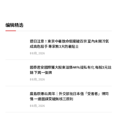
编辑精选
遊日注意！東京中暑致命個案破百宗 室內未開冷氣
成高危殺手 專家教3大防暑貼士
8 8 月, 2026
國泰君安國際獲大股東溢價44%提私有化 每股3元註
銷 下周一復牌
8 8 月, 2026
廣島原爆81周年｜外交部批日本借「受害者」博同
情 一邊圖謀突破無核三原則
8 8 月, 2026