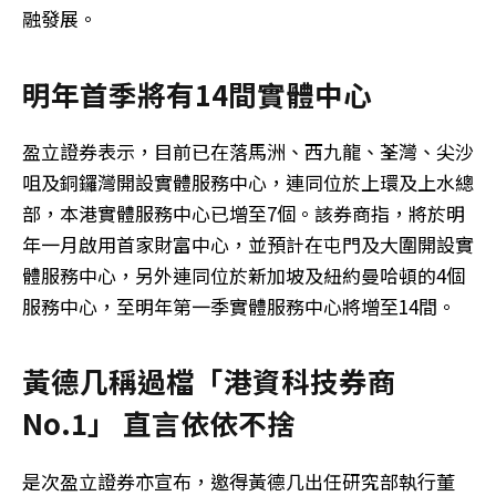
融發展。
明年首季將有14間實體中心
盈立證券表示，目前已在落馬洲、西九龍、荃灣、尖沙
咀及銅鑼灣開設實體服務中心，連同位於上環及上水總
部，本港實體服務中心已增至7個。該券商指，將於明
年一月啟用首家財富中心，並預計在屯門及大圍開設實
體服務中心，另外連同位於新加坡及紐約曼哈頓的4個
服務中心，至明年第一季實體服務中心將增至14間。
黃德几稱過檔「港資科技券商
No.1」 直言依依不捨
是次盈立證券亦宣布，邀得黃德几出任研究部執行董