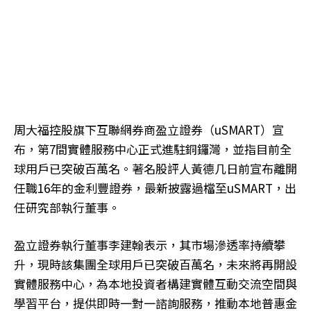
周大福控股旗下互聯網券商盈立證券（uSMART）宣
布，第7間實體服務中心正式進駐銅鑼灣，並指目前全
球用戶已突破百萬名。著名股評人黃德几日前宣布離開
任職16年的金利豐證券，最新披露過檔至uSMART，出
任研究部執行董事。
盈立證券執行董事李建翰表示，其市場滲透率持續攀
升，現時該集團全球用戶已突破百萬名，未來將再開設
實體服務中心，為本地投資者構建實體互動交流空間與
學習平台，提供即時一對一諮詢服務，推動本地普惠金