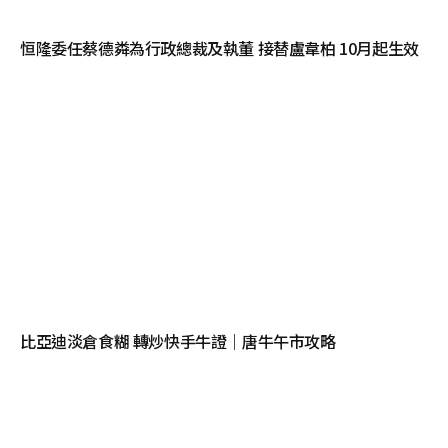
恒隆委任蔡德粦為行政總裁及執董 接替盧韋柏 10月起生效
比亞迪淡倉食糊 轉炒快手牛證｜唐牛午市攻略