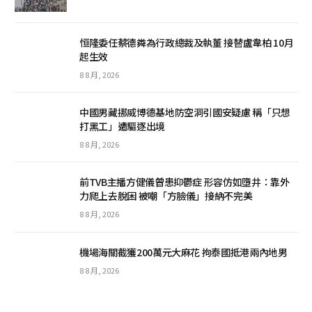
恒隆委任蔡德粦為行政總裁及執董 接替盧韋柏 10月
起生效
8 8 月, 2026
中國男藏挪威博德基地防空洞引國安疑慮 稱「只想
打黑工」遭驅逐出境
8 8 月, 2026
前TVB主播方健儀曾患抑鬱症 形容仿如墮井：靠外
力爬上去脫困 被嘲「方臉儀」接納不完美
8 8 月, 2026
機場海關截獲200萬元大麻花 拘泰國抵港兩內地男
8 8 月, 2026