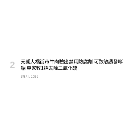
元朗大橋街市牛肉驗出禁用防腐劑 可致敏誘發哮
喘 專家教1招去除二氧化硫
8 8 月, 2026