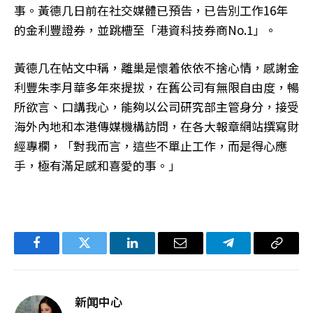
事。黃德几日前在社交媒體已預告，已告別工作16年
的金利豐證券，並跳槽至「港資科技券商No.1」。
黃德几在帖文中稱，離巢是懷着依依不捨心情，感謝金
利豐朱李月華多年來提拔，在舊公司有無限自由度，暢
所欲言、口講我心，能夠以公司研究部主管身分，接受
海外內地和本港傳媒機構訪問，在各大報章網站撰寫財
經專欄，「對我而言，這些不單止工作，而是得心應
手，極有滿足感和喜愛的事。」
Facebook
Twitter
LinkedIn
电
Telegram
复
子
制
邮
链
新闻中心