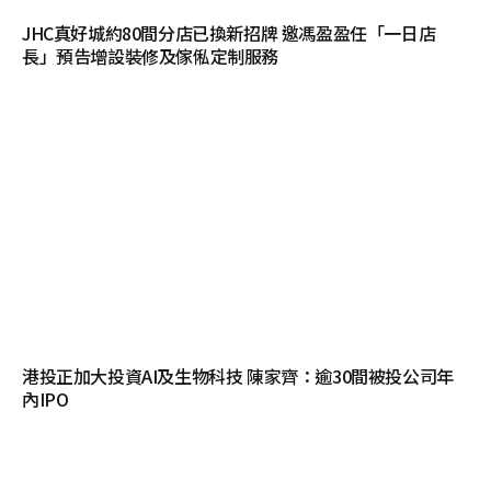
JHC真好城約80間分店已換新招牌 邀馮盈盈任「一日店
長」預告增設裝修及傢俬定制服務
港投正加大投資AI及生物科技 陳家齊：逾30間被投公司年
內IPO