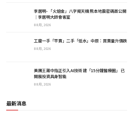
李居明- 「火熔金」八字揭天機 熊本地震密碼首公開
｜李居明大師會客室
8 8 月, 2026
工廈一手「平賣」二手「低水」中原：買賣量升價跌
8 8 月, 2026
美團王莆中指正引入AI技術 建「15分鐘醫療圈」 已
開展投資具身智能
8 8 月, 2026
最新消息