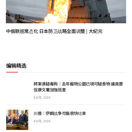
中俄联巡常态化 日本防卫战略全面调整 | 大紀元
编辑精选
將軍澳疑毒狗│去年寵物公園已現可疑食物 議員曾
促康文署加強巡查
8 8 月, 2026
川普：伊朗战争可能很快结束
8 8 月, 2026