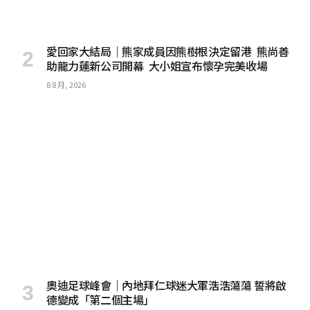
愛回家大結局｜熊家成員因熊樹根決定留港 熊尚善
助龍力蓮新公司開幕 大小姐宣布懷孕完美收場
8 8 月, 2026
奧迪足球峰會｜內地拜仁球迷大軍浩浩蕩蕩 誓將啟
德變成「第二個主場」