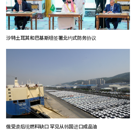
沙特土耳其和巴基斯坦签署北约式防务协议
俄受袭后现燃料缺口 罕见从韩国进口成品油