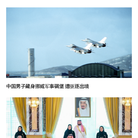
中国男子藏身挪威军事碉堡 遭驱逐出境