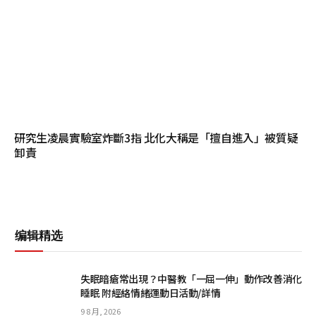
研究生凌晨實驗室炸斷3指 北化大稱是「擅自進入」被質疑
卸責
编辑精选
失眠暗瘡常出現？中醫教「一屈一伸」動作改善消化
睡眠 附經絡情緒運動日活動/詳情
9 8 月, 2026