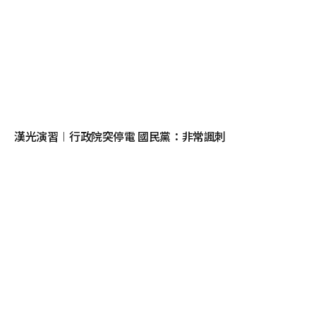
漢光演習︱行政院突停電 國民黨：非常諷刺