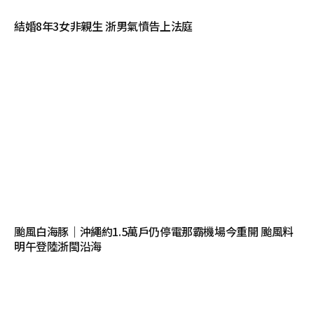
結婚8年3女非親生 浙男氣憤告上法庭
颱風白海豚｜沖繩約1.5萬戶仍停電那霸機場今重開 颱風料
明午登陸浙閩沿海