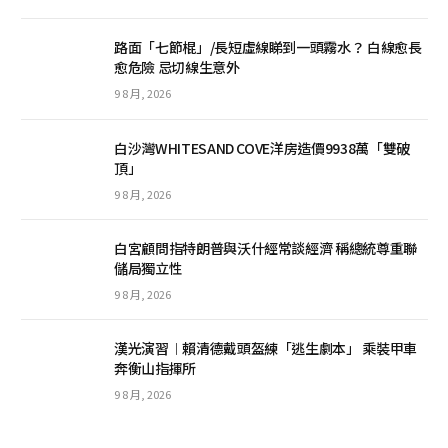
路面「七節棍」/長短虛線睇到一頭霧水？ 白線愈長
愈危險 忌切線生意外
9 8 月, 2026
白沙灣WHITESAND COVE洋房造價9938萬「雙破
頂」
9 8 月, 2026
白宮顧問指特朗普與沃什經常談經濟 稱總統尊重聯
儲局獨立性
9 8 月, 2026
漢光演習︱賴清德戴頭盔練「逃生劇本」 乘裝甲車
奔衡山指揮所
9 8 月, 2026