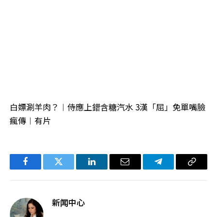
白嫖涮羊肉？︱侍應上錯含糖汽水 3漢「屈」免單嘴臉
瘋傳︱有片
Facebook
Twitter
LinkedIn
电
Telegram
复
子
制
邮
链
新闻中心
件
接