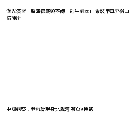
漢光演習︱賴清德戴頭盔練「逃生劇本」 乘裝甲車奔衡山
指揮所
中國觀察：老戲骨現身北戴河 獲C位待遇