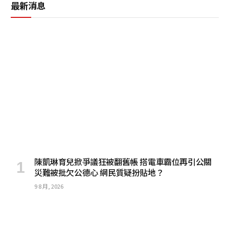
最新消息
陳凱琳育兒掀爭議狂被翻舊帳 搭電車霸位再引公關
災難被批欠公德心 網民質疑扮貼地？
9 8 月, 2026