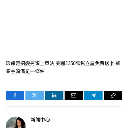
環保奇招變另類上車法 美國2350萬獨立屋免費送 惟新
業主須滿足一條件
Facebook
Twitter
LinkedIn
电
Telegram
复
子
制
邮
链
新闻中心
件
接