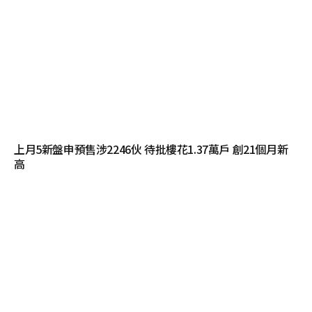
上月5新盤申預售涉2246伙 待批樓花1.37萬戶 創21個月新
高