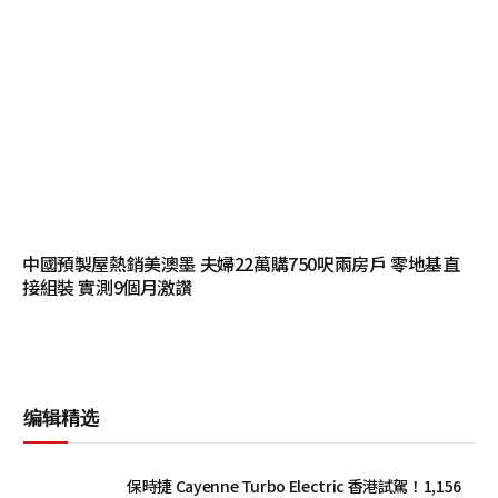
中國預製屋熱銷美澳墨 夫婦22萬購750呎兩房戶 零地基直
接組裝 實測9個月激讚
编辑精选
保時捷 Cayenne Turbo Electric 香港試駕！1,156