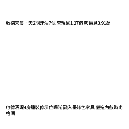
啟德天璽．天2期連沽7伙 套現逾1.27億 呎價見3.91萬
啟德澐璟4房連裝修示位曝光 融入墨綠色家具 營造內斂時尚
格調