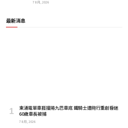
7 8 月, 2026
最新消息
東涌電單車捱撞捲九巴車底 鐵騎士遭拖行重創昏迷
60歲車長被捕
7 8 月, 2026