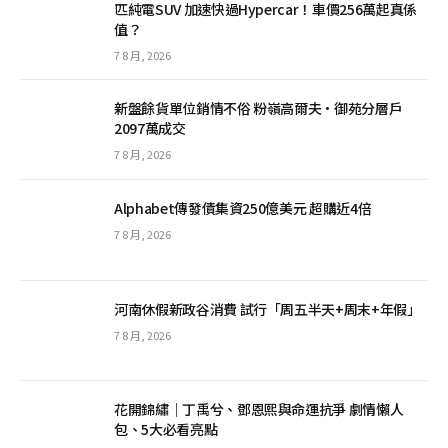
匹純電SUV 加速快過Hypercar！車價256萬起真係
值？
7 8 月, 2026
新盤餘貨單位銷情不俗 粉嶺高爾夫·御苑分層戶
2097萬成交
7 8 月, 2026
Alphabet傳發債集資250億美元 超購近4倍
7 8 月, 2026
河南休假新政谷消費 試行「周五半天+周末+年假」
7 8 月, 2026
花開錦繡｜丁禹兮、鄧恩熙與命運抗爭 劇情懶人
包、5大必看亮點