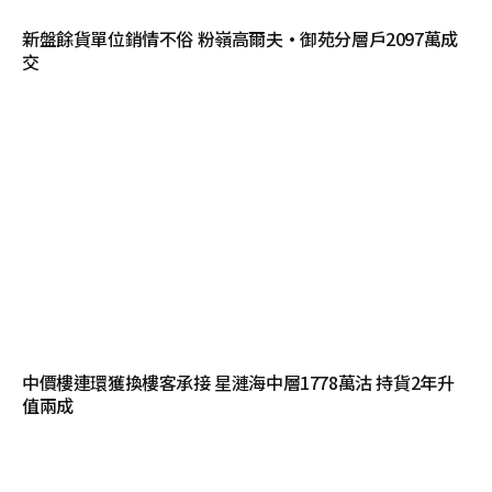
新盤餘貨單位銷情不俗 粉嶺高爾夫·御苑分層戶2097萬成
交
中價樓連環獲換樓客承接 星漣海中層1778萬沽 持貨2年升
值兩成