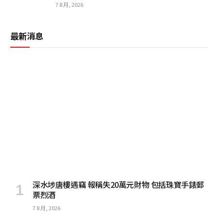
7 8 月, 2026
最新消息
深水埗唐樓遇竊 報稱失20萬元財物 包括珠寶手錶郵
票烈酒
7 8 月, 2026