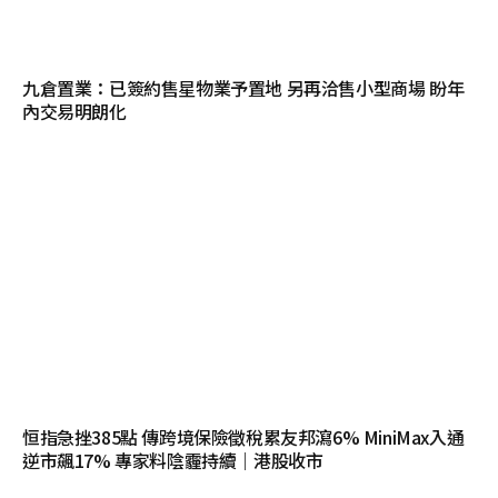
九倉置業：已簽約售星物業予置地 另再洽售小型商場 盼年
內交易明朗化
恒指急挫385點 傳跨境保險徵稅累友邦瀉6% MiniMax入通
逆市飆17% 專家料陰霾持續｜港股收市