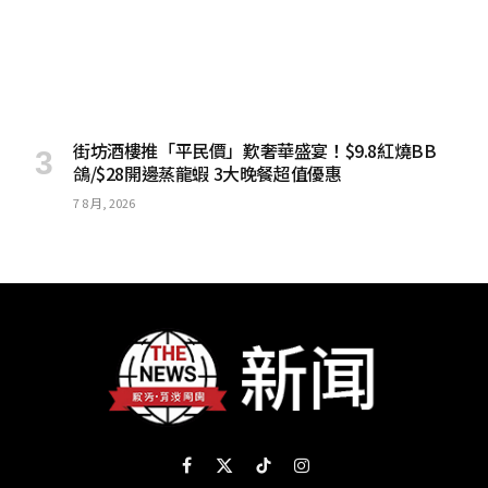
街坊酒樓推「平民價」歎奢華盛宴！$9.8紅燒BB
鴿/$28開邊蒸龍蝦 3大晚餐超值優惠
7 8 月, 2026
Facebook
X
TikTok
Instagram