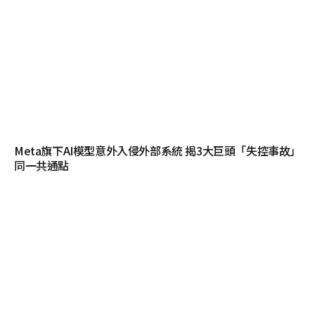
Meta旗下AI模型意外入侵外部系統 揭3大巨頭「失控事故」
同一共通點