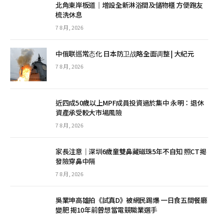
北角東岸板道｜增設全新淋浴間及儲物櫃 方便跑友
梳洗休息
7 8 月, 2026
中俄联巡常态化 日本防卫战略全面调整 | 大紀元
7 8 月, 2026
近四成50歲以上MPF成員投資過於集中 永明：退休
資產承受較大市場風險
7 8 月, 2026
家長注意｜深圳6歲童雙鼻藏磁珠5年不自知 照CT揭
發險穿鼻中隔
7 8 月, 2026
吳業坤高雄拍《試真D》被網民踢爆 一日食五間餐廳
變肥 揭10年前曾想當電競職業選手