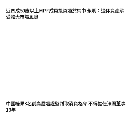
近四成50歲以上MPF成員投資過於集中 永明：退休資產承
受較大市場風險
中國糖果3名前高層遭證監判取消資格令 不得擔任法團董事
13年