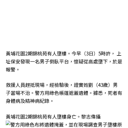
黃埔花園2期錦桃苑有人墮樓。今早（3日）5時許， 上
址保安發現一名男子倒臥平台，懷疑從高處墮下，於是
報警。
救援人員趕抵現場，經檢驗後，證實姓劉（43歲）男
子當場不治。警方用綠色帳篷遮蓋遺體。據悉，死者有
身體病及精神病紀錄。
黃埔花園2期錦桃苑有人墮樓身亡。黎志偉攝