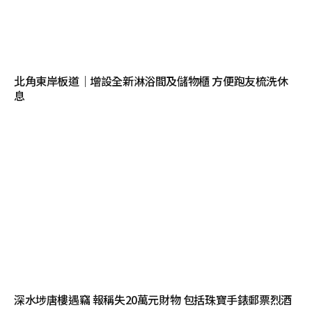
北角東岸板道｜增設全新淋浴間及儲物櫃 方便跑友梳洗休
息
深水埗唐樓遇竊 報稱失20萬元財物 包括珠寶手錶郵票烈酒