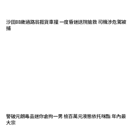
沙田88歲過路翁捱貨車撞 一度昏迷送院搶救 司機涉危駕被
捕
警破元朗毒品迷你倉拘一男 檢百萬元液態依托咪酯 年內最
大宗