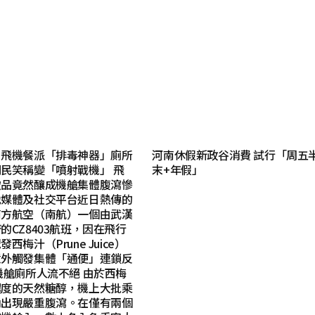
｜飛機餐派「排毒神器」廁所
河南休假新政谷消費 試行「周五
民笑稱變「噴射戰機」 飛
末+年假」
飲品竟然釀成機艙集體腹瀉慘
地媒體及社交平台近日熱傳的
南方航空（南航）一個由武漢
的CZ8403航班，因在飛行
西梅汁（Prune Juice）
意外觸發集體「通便」連鎖反
機艙廁所人流不絕 由於西梅
濃度的天然糖醇，機上大批乘
內出現嚴重腹瀉。在僅有兩個