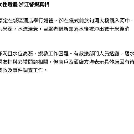
性遺體 浙江警揭真相
郎原定在城區酒店舉行婚禮，卻在儀式前於旬河大橋跳入河中
六米深，水流湍急，目擊者稱新郎落水後被沖出數十米後消
渾濁且水位高漲，搜救工作困難。有救援部門人員透露，落
網友指與彩禮問題相關，但商戶及酒店方均表示具體原因有
搜救及事件調查工作。