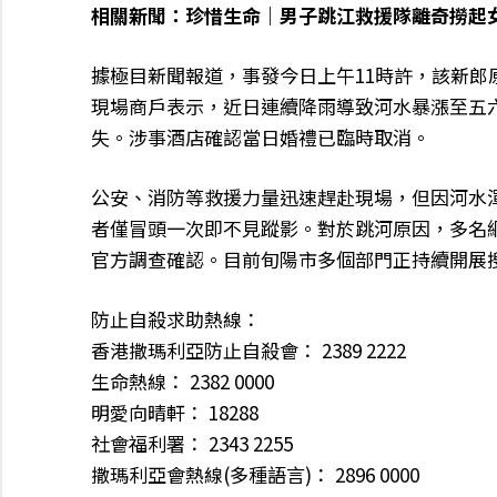
相關新聞：珍惜生命｜男子跳江救援隊離奇撈起女
據極目新聞報道，事發今日上午11時許，該新
現場商戶表示，近日連續降雨導致河水暴漲至五
失。涉事酒店確認當日婚禮已臨時取消。
公安、消防等救援力量迅速趕赴現場，但因河水
者僅冒頭一次即不見蹤影。對於跳河原因，多名
官方調查確認。目前旬陽市多個部門正持續開展
防止自殺求助熱線：
香港撒瑪利亞防止自殺會： 2389 2222
生命熱線： 2382 0000
明愛向晴軒： 18288
社會福利署： 2343 2255
撒瑪利亞會熱線(多種語言)： 2896 0000