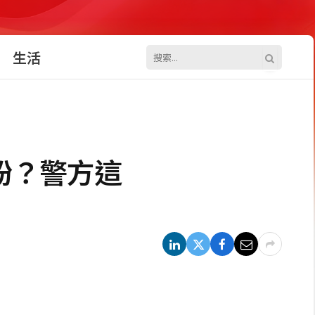
生活
紛？警方這