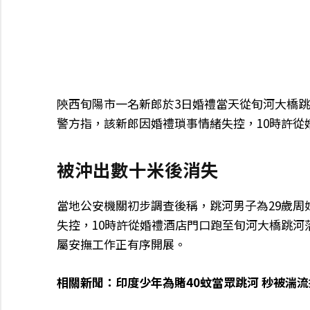
陝西旬陽市一名新郎於3日婚禮當天從旬河大橋
警方指，該新郎因婚禮瑣事情緒失控，10時許從
被沖出數十米後消失
當地公安機關初步調查後稱，跳河男子為29歲周
失控，10時許從婚禮酒店門口跑至旬河大橋跳
屬安撫工作正有序開展。
相關新聞：
印度少年為賭40蚊當眾跳河 秒被湍