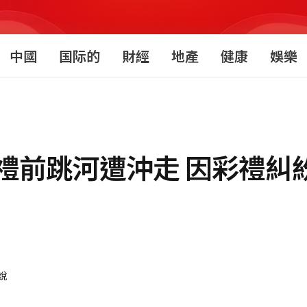
中國
国际的
財經
地產
健康
娛樂
禮前跳河遭沖走 因彩禮糾