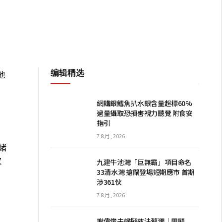
编辑精选
地
網購銀鱈魚扒水銀含量超標60%
過量攝取恐損害視力聽覺 附食安
指引
7 8 月, 2026
緒
家
九建牛池灣「巨無霸」項目命名
33清水灣 搶閘登場短期應市 首期
涉361伙
7 8 月, 2026
謝偉俊夫婦擬效法蔡瀾｜周顯