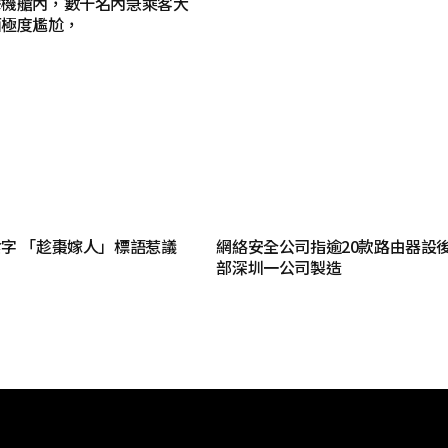
窄機艙內，數十名內急乘客大
面極度尷尬，
字 「趁棗嫁人」標語惹議
網絡安全公司指逾20款路由器設後
部深圳一公司製造