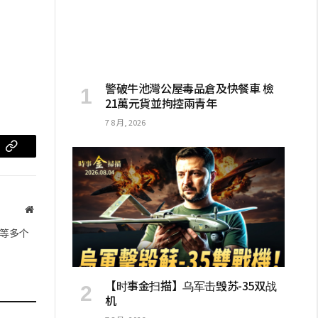
警破牛池灣公屋毒品倉及快餐車 檢
21萬元貨並拘控兩青年
7 8 月, 2026
m
复
制
链
网
站
接
等多个
【时事金扫描】乌军击毁苏-35双战
机