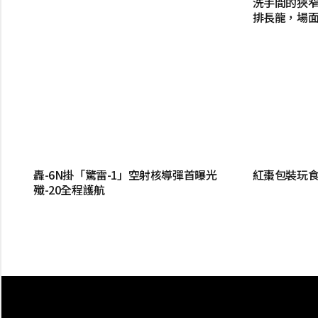
洗手間的狹
排長龍，場
轟-6N掛「驚雷-1」空射核導彈首曝光
紅棗包裝玩食
殲-20全程護航