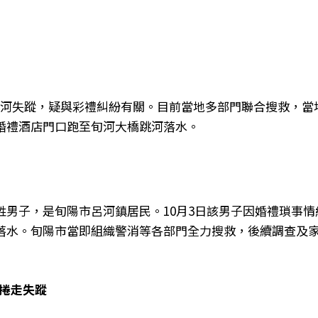
跳河失蹤，疑與彩禮糾紛有關。目前當地多部門聯合搜救，當
婚禮酒店門口跑至旬河大橋跳河落水。
姓男子，是旬陽市呂河鎮居民。10月3日該男子因婚禮瑣事情
河落水。旬陽市當即組織警消等各部門全力搜救，後續調查及
流捲走失蹤