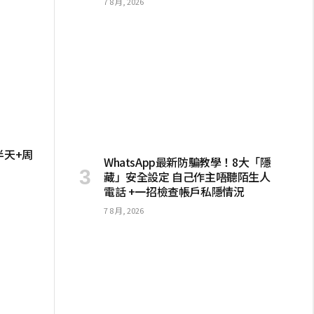
7 8 月, 2026
半天+周
WhatsApp最新防騙教學！8大「隱
藏」安全設定 自己作主唔聽陌生人
電話 +一招檢查帳戶私隱情況
7 8 月, 2026