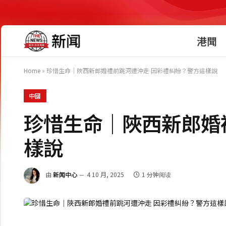
港聞
Home
»
珍惜生命｜陜西新郎婚禮前跳河遭沖走 因彩禮糾紛？警方這樣說
中國
珍惜生命｜陜西新郎婚
樣說
由
新闻中心
4 10 月, 2025
1 分钟阅读