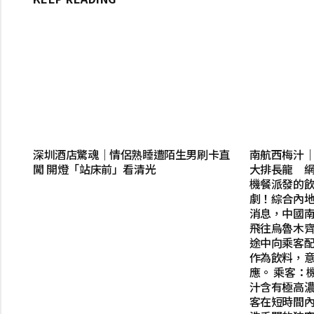
深圳酒店驚魂｜情侶熟睡遭陌生男刷卡直
南航西梅汁
闖 開燈「站床前」看清光
大排長龍 網
機餐派發的
劇！綜合內
消息，中國
飛往烏魯木齊
途中向乘客配發
作為飲料，
應。 乘客：
汁含有極高
客在短時間