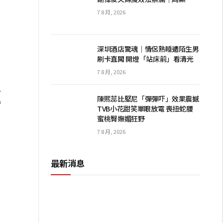
7 8 月, 2026
。
深圳酒店驚魂｜情侶熟睡遭陌生男
刷卡直闖 開燈「站床前」看清光
7 8 月, 2026
水
陳熙蕊比堅尼「彈彈吓」效果震撼
待
TVB小花甜笑單眼放電 喪扭蛇腰
蜜桃臀嫵媚狂野
7 8 月, 2026
最新消息