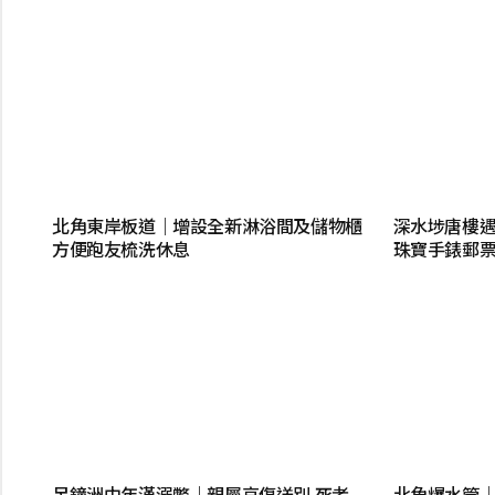
北角東岸板道｜增設全新淋浴間及儲物櫃
深水埗唐樓遇
方便跑友梳洗休息
珠寶手錶郵
吊鐘洲中年漢溺斃｜親屬哀傷送別 死者
北角爆水管｜