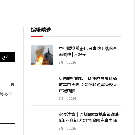
编辑精选
中俄联巡常态化 日本防卫战略全
面调整 | 大紀元
m
复
7 8 月, 2026
制
近四成50歲以上MPF成員投資過
链
於集中 永明：退休資產承受較大
网
市場風險
站
接
等多个
7 8 月, 2026
家長注意｜深圳6歲童雙鼻藏磁珠
5年不自知 照CT揭發險穿鼻中隔
7 8 月, 2026