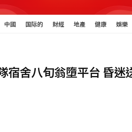
中國
国际的
財經
地產
健康
娛樂
隊宿舍八旬翁墮平台 昏迷