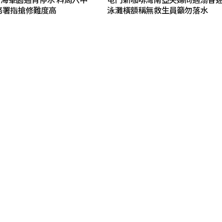
務署指搶修難度高
泳灘橫額稱無救生員籲勿落水