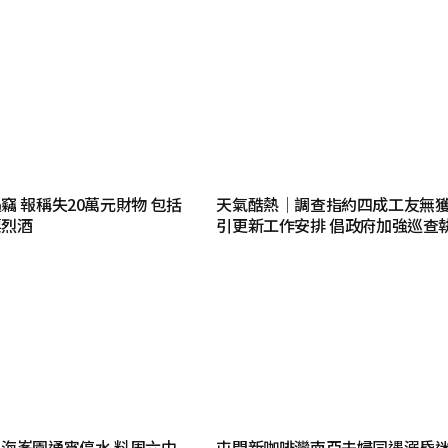
竊 報稱失20萬元財物 包括
天氣酷熱│調查指約四成工友無
票烈酒
引更新工作安排 倡政府加強巡查
海峯園通宵停水 料周六中
屯門新咖啡灣南亞夫婦同遇溺昏