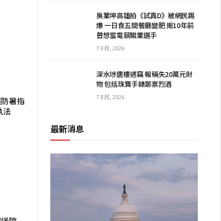
吳業坤高雄拍《試真D》被網民踢
爆 一日食五間餐廳變肥 揭10年前
曾想當電競職業選手
7 8 月, 2026
深水埗唐樓遇竊 報稱失20萬元財
物 包括珠寶手錶郵票烈酒
7 8 月, 2026
獲防暑指
執法
最新消息
迷送院