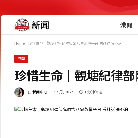
港聞
Home
»
珍惜生命｜觀塘紀律部隊宿舍八旬翁墮平台 昏迷送院不治
港聞
珍惜生命｜觀塘紀律部
由
新闻中心
2 7 月, 2026
1 分钟阅读