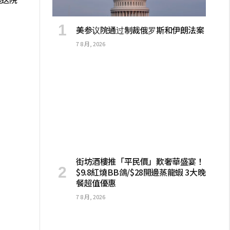
美参议院通过制裁俄罗斯和伊朗法案
7 8 月, 2026
街坊酒樓推「平民價」歎奢華盛宴！
$9.8紅燒BB鴿/$28開邊蒸龍蝦 3大晚
餐超值優惠
7 8 月, 2026