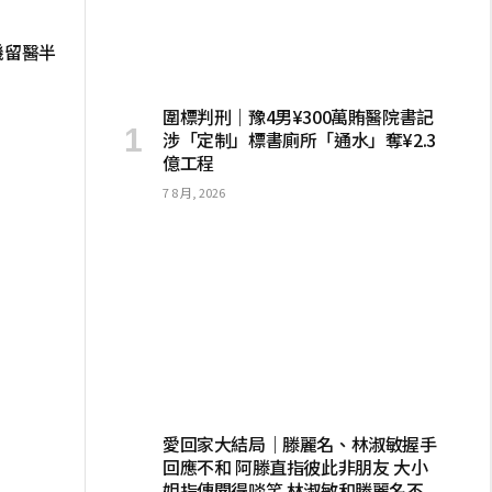
機留醫半
圍標判刑｜豫4男¥300萬賄醫院書記
涉「定制」標書廁所「通水」奪¥2.3
億工程
7 8 月, 2026
愛回家大結局｜滕麗名、林淑敏握手
回應不和 阿滕直指彼此非朋友 大小
姐指傳聞得啖笑 林淑敏和滕麗名不