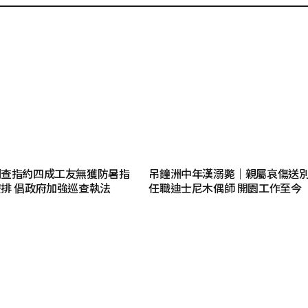
調查指約四成工友無獲防暑指
吊鐘洲中年漢溺斃｜親屬哀傷送別
排 倡政府加強巡查執法
任職迪士尼木偶師 開園工作至今