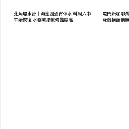
北角爆水管｜海峯園通宵停水 料周六中
屯門新咖啡
午始恢復 水務署指搶修難度高
泳灘橫額稱