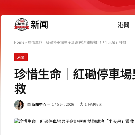
港聞
Home
»
珍惜生命｜紅磡停車場男子企跳尋短 雙腳離地「半天吊」獲救
港聞
珍惜生命｜紅磡停車場
救
由
新闻中心
17 5 月, 2026
1 分钟阅读