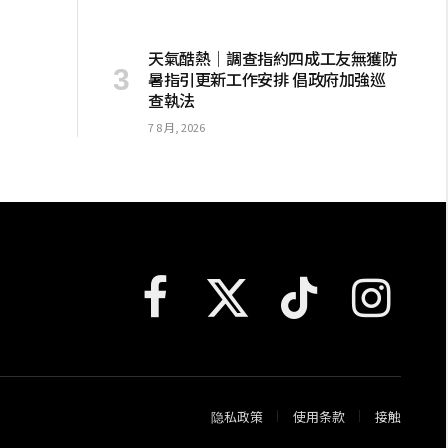
天氣酷熱│調查指約四成工友無獲防
暑指引更新工作安排 倡政府加強巡
查執法
7 8 月, 2026
Facebook
X
TikTok
Instagram
(Twitter)
隐私政策
使用条款
接触