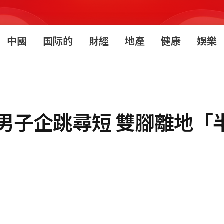
中國
国际的
財經
地產
健康
娛樂
男子企跳尋短 雙腳離地「