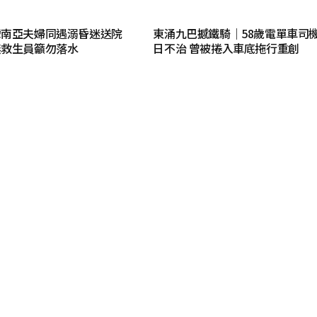
灣南亞夫婦同遇溺昏迷送院
東涌九巴撼鐵騎｜58歲電單車司
無救生員籲勿落水
日不治 曾被捲入車底拖行重創