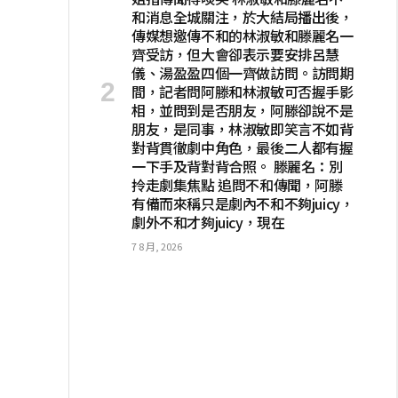
和消息全城關注，於大結局播出後，
傳媒想邀傳不和的林淑敏和滕麗名一
齊受訪，但大會卻表示要安排呂慧
儀、湯盈盈四個一齊做訪問。訪問期
間，記者問阿滕和林淑敏可否握手影
相，並問到是否朋友，阿滕卻說不是
朋友，是同事，林淑敏即笑言不如背
對背貫徹劇中角色，最後二人都有握
一下手及背對背合照。 滕麗名：別
拎走劇集焦點 追問不和傳聞，阿滕
有備而來稱只是劇內不和不夠juicy，
劇外不和才夠juicy，現在
7 8 月, 2026