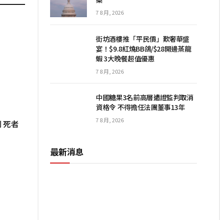
7 8 月, 2026
街坊酒樓推「平民價」歎奢華盛
宴！$9.8紅燒BB鴿/$28開邊蒸龍
蝦 3大晚餐超值優惠
7 8 月, 2026
中國糖果3名前高層遭證監判取消
資格令 不得擔任法團董事13年
7 8 月, 2026
 死者
最新消息