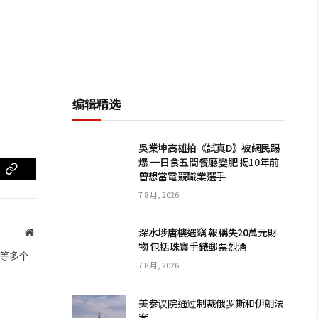
编辑精选
吳業坤高雄拍《試真D》被網民踢
爆 一日食五間餐廳變肥 揭10年前
曾想當電競職業選手
m
复
7 8 月, 2026
制
链
深水埗唐樓遇竊 報稱失20萬元財
网
物 包括珠寶手錶郵票烈酒
站
接
等多个
7 8 月, 2026
美参议院通过制裁俄罗斯和伊朗法
案