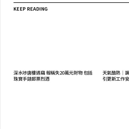
KEEP READING
深水埗唐樓遇竊 報稱失20萬元財物 包括
天氣酷熱│
珠寶手錶郵票烈酒
引更新工作安