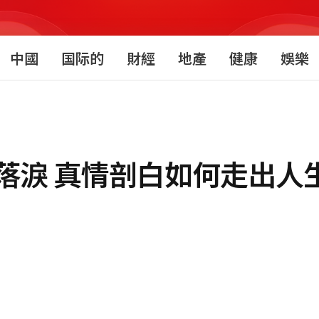
中國
国际的
財經
地產
健康
娛樂
落淚 真情剖白如何走出人