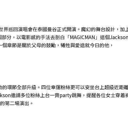
MAN2》世界巡回演唱會在泰國曼谷正式開演。魔幻的舞台設計，加
部分，以電影感的手法去剖白「MAGICMAN」這個Jackso
一個章節是關於父母的鼓勵，犧牲與愛造就今日的他，
動的環節全部升級。四位幸運粉絲更可以安坐台上超級近距
ckson邀請多位粉絲上台一齊party跳舞，提醒各位女士穿着
站的第二場演出。