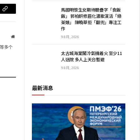
馬國明恨生女期待聽疊字「食飯
m
复
飯」 郭柏妍修眉化濃妝演活「綠
茶婊」 陳曉華拒「翻兜」專注工
制
作
链
网
9 8 月, 2026
站
接
等多个
太古城海棠閣冷氣機着火 至少11
人送院 多人上天台暫避
9 8 月, 2026
最新消息