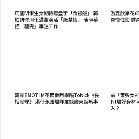
馬國明恨生女期待聽疊字「食飯飯」 郭
游嘉欣豪花6
柏妍修眉化濃妝演活「綠茶婊」 陳曉華
會慳住使 鍾
拒「翻兜」專注工作
韓團EMOTI:M花兩個月學唱ToNick《長
前「東張女神」
相廝守》 港仔永浩爆隊友練廣東話瘀事
Fit爆好身
入？