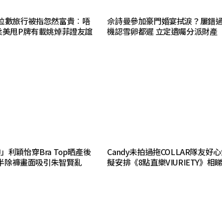
位數旅行被指忽然富貴︰唔
佘詩曼參加豪門婚宴拭淚？屢錯
柔美甩P牌有載姚焯菲證友誼
機認雪卵都遲 立定遺囑分派財產
利穎怡穿Bra Top晒產後
Candy未拍過拖COLLAR隊友好心急
材 半除褲畫面吸引朱智賢亂
擬安排《8點直樂VIURIETY》相