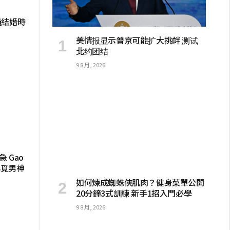
過結婚時
美情报显示普京可能扩大挑衅 测试
北约团结
9 8 月, 2026
 Gao
睇覓男神
如何煉成蜘蛛俠肌肉？健身菜單公開
20分鐘3式訓練 新手1招入門必學
9 8 月, 2026