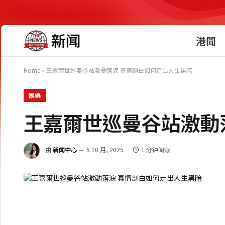
港聞
Home
»
王嘉爾世巡曼谷站激動落淚 真情剖白如何走出人生黑暗
娛樂
王嘉爾世巡曼谷站激動
由
新闻中心
5 10 月, 2025
1 分钟阅读