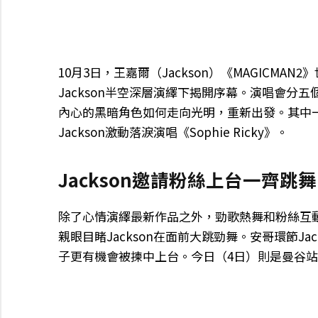
10月3日，王嘉爾（Jackson）《MAGIC
Jackson半空深層演繹下揭開序幕。演唱會分五個
內心的黑暗角色如何走向光明，重新出發。其中
Jackson激動落淚演唱《Sophie Ricky》。
Jackson邀請粉絲上台一齊跳舞
除了心情演繹最新作品之外，勁歌熱舞和粉絲互
親眼目睹Jackson在面前大跳勁舞。安哥環節Ja
子更有機會被揀中上台。今日（4日）則是曼谷