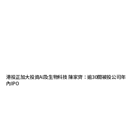
港投正加大投資AI及生物科技 陳家齊：逾30間被投公司年
內IPO