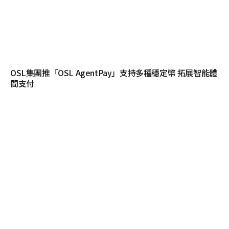
OSL集團推「OSL AgentPay」支持多種穩定幣 拓展智能體
間支付