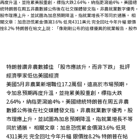
特朗普讚非農數據佳 「股市應該升，而非下跌」 批評
經濟學家低估美國經濟
美國5月非農業新增職位17.2萬個，遠高於市場預期，
令加息預期再度升溫，並拖累美股重創，標指大跌
2.64%，納指更瀉逾4%。美國總統特朗普在周五非農
數據公佈後在社交媒體發文指，非農就業數字優秀，股
市理應上升，並試圖為加息預期降溫，指就業增長不等
同於通脹。 相關文章：加息恐慌累金價瀉3.6% 低見
4311美元 完全回吐今年升幅 銀價挫8.2% 特朗普在帖