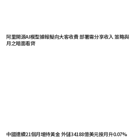
阿里開源AI模型據報擬向大客收費 部署需分享收入 策略與
月之暗面看齊
中國連續21個月增持黃金 外儲34188億美元按月升0.07%