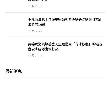
8 8 月, 2026
颱風白海豚︱江蘇安徽啟動四級應急響應 浙江岱山
縣浪高10米
8 8 月, 2026
黃德斌激讚談善言天生運動員「有球必應」 盼電視
台安排組隊出埠打波
8 8 月, 2026
最新消息