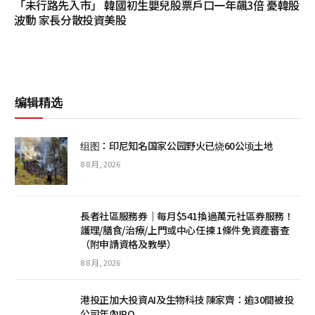
「未行路先入市」 韓國初生嬰兒股票戶口一年飆3倍 憂韓股
波動 家長分散投資美股
编辑精选
组图：印尼知名国家公园野火已烧60公顷土地
8 8 月, 2026
長者社區服務券｜每月$541換過萬元社區券服務！
護理/膳食/治療/上門或中心任揀 1條件免資產審查
（附申請資格及教學）
8 8 月, 2026
港投正加大投資AI及生物科技 陳家齊：逾30間被投
公司年內IPO