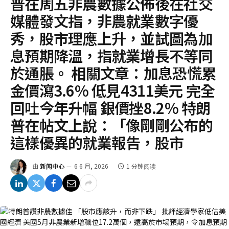
普在周五非農數據公佈後在社交
媒體發文指，非農就業數字優
秀，股市理應上升，並試圖為加
息預期降溫，指就業增長不等同
於通脹。 相關文章：加息恐慌累
金價瀉3.6% 低見4311美元 完全
回吐今年升幅 銀價挫8.2% 特朗
普在帖文上說：「像剛剛公布的
這樣優異的就業報告，股市
由
新闻中心
6 6 月, 2026
1 分钟阅读