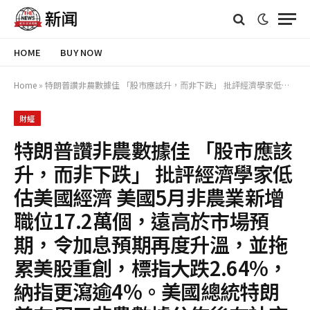
HOME
BUY NOW
Home
»
特朗普讚非農數據佳 「股市應該升，而非下跌」 批評經濟學家低估美國經濟 美國5月非農業新增職位17.2萬個，遠高於市場預期，令加息預期再度升溫，並拖累美股重創，標指大跌2.64%，納指更瀉逾4%。美國總統特朗普在周五非農數據公佈後在社交媒體發文指，非農就業數字優秀，股市理應上升，並試圖為加息預期降溫，指就業增長不等同於通脹。 相關文章：加息恐慌累金價瀉3.6% 低見4311美元 完全回吐今年升幅 銀價挫8.2% 特朗普在帖文上說：「像剛剛公布的這樣優異的就業報告，股市
財經
特朗普讚非農數據佳 「股市應該
升，而非下跌」 批評經濟學家低
估美國經濟 美國5月非農業新增
職位17.2萬個，遠高於市場預
期，令加息預期再度升溫，並拖
累美股重創，標指大跌2.64%，
納指更瀉逾4%。美國總統特朗