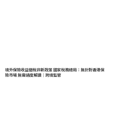
境外保險收益徵稅非新政策 國家稅務總局：無針對香港保
險市場 無需過度解讀｜跨境監管