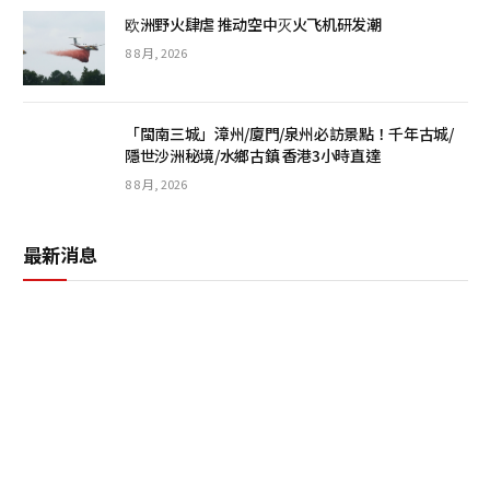
欧洲野火肆虐 推动空中灭火飞机研发潮
8 8 月, 2026
「閩南三城」漳州/廈門/泉州必訪景點！千年古城/
隱世沙洲秘境/水鄉古鎮 香港3小時直達
8 8 月, 2026
最新消息