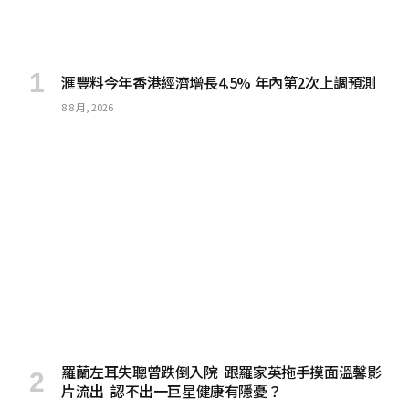
滙豐料今年香港經濟增長4.5% 年內第2次上調預測
8 8 月, 2026
羅蘭左耳失聰曾跌倒入院 跟羅家英拖手摸面溫馨影
片流出 認不出一巨星健康有隱憂？