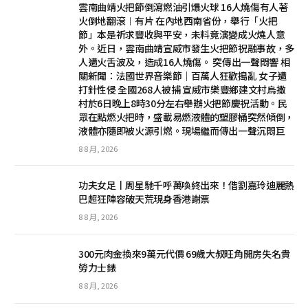
雲南曲靖火把節倒瀉燃油引爆火球 16人燒傷有人著
火倒地翻滾︱有片 在內地西南省份，舉行「火把
節」本是祈求豐收與平安，未料竟演變成火燒人意
外。近日，雲南曲靖宣威市發生火把節祝融事故，多
人遭火舌波及，造成16人燒傷。 突傳出一聲悶響 相
關新聞：法國世界音樂節｜百萬人狂歡搗亂 女子遭
打針性侵 全國268人被捕 宣威市樂豐鄉建文村烏撒
村於6日晚上8時30分左右舉辦火把節慶祝活動。民
眾在點燃火把時，盛載易燃液體的塑膠桶突然傾倒，
液體亦隨即被火源引燃。現場繼而傳出一聲沉悶巨
8 8 月, 2026
功夫女足丨周星馳千呼萬喚終出來！偕劉嘉玲迪麗熱
巴超狂陣容破天荒現身香港謝票
8 8 月, 2026
300元肉金換來9萬元代價 69歲大叔旺角開房失名貴
勞力士錶
8 8 月, 2026