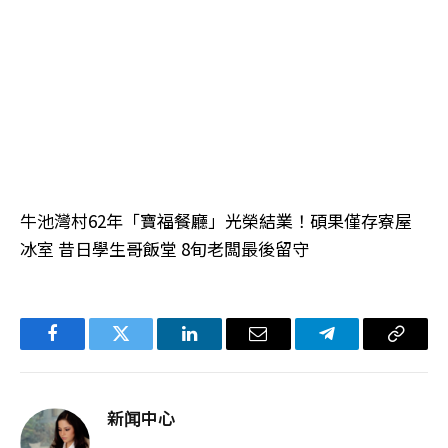
牛池灣村62年「寶福餐廳」光榮結業！碩果僅存寮屋
冰室 昔日學生哥飯堂 8旬老闆最後留守
Facebook
Twitter
LinkedIn
电
Telegram
复
子
制
邮
链
新闻中心
件
接