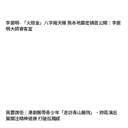
李居明- 「火熔金」八字揭天機 熊本地震密碼首公開｜李居
明大師會客室
我要讚佢｜港劇團帶青少年「走訪青山醫院」、跨區演出
冀關注精神健康 打破孤獨感