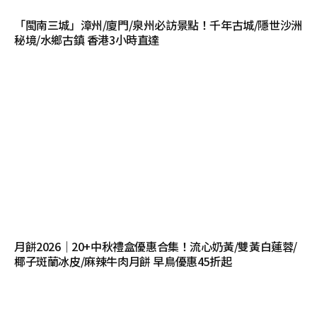
「閩南三城」漳州/廈門/泉州必訪景點！千年古城/隱世沙洲
秘境/水鄉古鎮 香港3小時直達
月餅2026｜20+中秋禮盒優惠合集！流心奶黃/雙黃白蓮蓉/
椰子斑蘭冰皮/麻辣牛肉月餅 早鳥優惠45折起