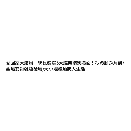
愛回家大結局｜網民嚴選5大經典爆笑場面！根叔腳踩月餅/
金城安災難級破壞/大小姐體驗窮人生活