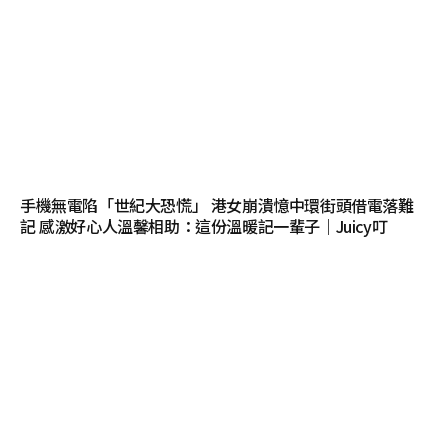
手機無電陷「世紀大恐慌」 港女崩潰憶中環街頭借電落難
記 感激好心人溫馨相助：這份溫暖記一輩子｜Juicy叮