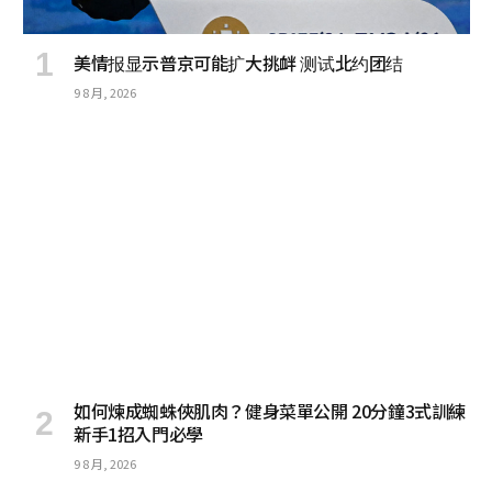
美情报显示普京可能扩大挑衅 测试北约团结
9 8 月, 2026
如何煉成蜘蛛俠肌肉？健身菜單公開 20分鐘3式訓練
新手1招入門必學
9 8 月, 2026