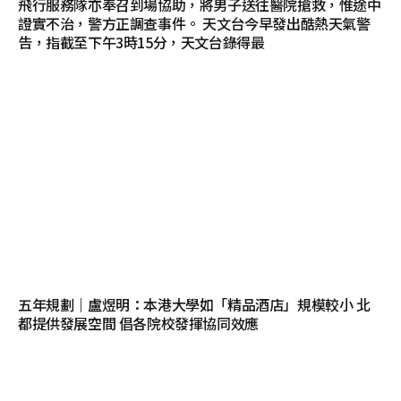
飛行服務隊亦奉召到場協助，將男子送往醫院搶救，惟途中
證實不治，警方正調查事件。 天文台今早發出酷熱天氣警
告，指截至下午3時15分，天文台錄得最
五年規劃｜盧煜明：本港大學如「精品酒店」規模較小 北
都提供發展空間 倡各院校發揮協同效應