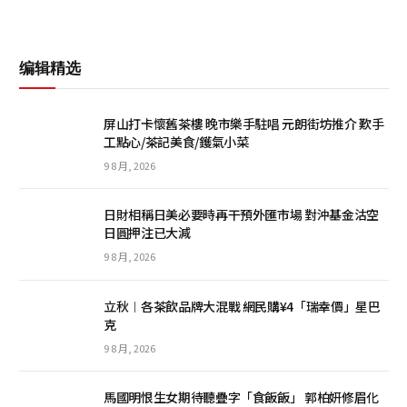
编辑精选
屏山打卡懷舊茶樓 晚市樂手駐唱 元朗街坊推介 歎手
工點心/茶記美食/鑊氣小菜
9 8 月, 2026
日財相稱日美必要時再干預外匯市場 對沖基金沽空
日圓押注已大減
9 8 月, 2026
立秋︱各茶飲品牌大混戰 網民購¥4「瑞幸價」星巴
克
9 8 月, 2026
馬國明恨生女期待聽疊字「食飯飯」 郭柏妍修眉化