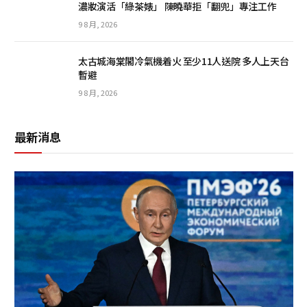
濃妝演活「綠茶婊」 陳曉華拒「翻兜」專注工作
9 8 月, 2026
太古城海棠閣冷氣機着火 至少11人送院 多人上天台
暫避
9 8 月, 2026
最新消息