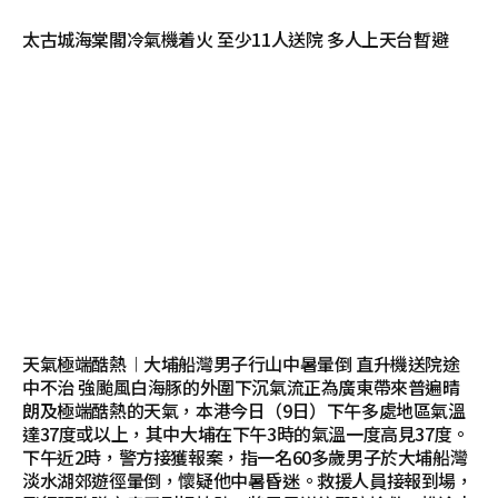
太古城海棠閣冷氣機着火 至少11人送院 多人上天台暫避
天氣極端酷熱︱大埔船灣男子行山中暑暈倒 直升機送院途
中不治 強颱風白海豚的外圍下沉氣流正為廣東帶來普遍晴
朗及極端酷熱的天氣，本港今日（9日）下午多處地區氣溫
達37度或以上，其中大埔在下午3時的氣溫一度高見37度。
下午近2時，警方接獲報案，指一名60多歲男子於大埔船灣
淡水湖郊遊徑暈倒，懷疑他中暑昏迷。救援人員接報到場，