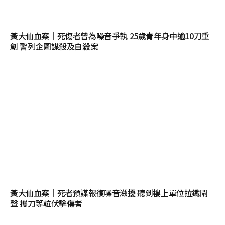
黃大仙血案│死傷者曾為噪音爭執 25歲青年身中逾10刀重
創 警列企圖謀殺及自殺案
黃大仙血案│死者預謀報復噪音滋擾 聽到樓上單位拉鐵閘
聲 攜刀等𨋢伏擊傷者