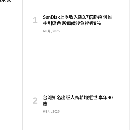
SanDisk上季收入飆3.7倍勝預期 惟
指引遜色 股價績後急挫近8%
6 8 月, 2026
台灣知名出版人高希均逝世 享年90
歲
6 8 月, 2026