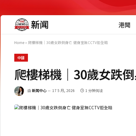
港聞
Home
»
爬樓梯機｜30歲女跌倒身亡 健身室無CCTV拒全賠
中國
爬樓梯機｜30歲女跌倒
由
新闻中心
17 5 月, 2026
1 分钟阅读