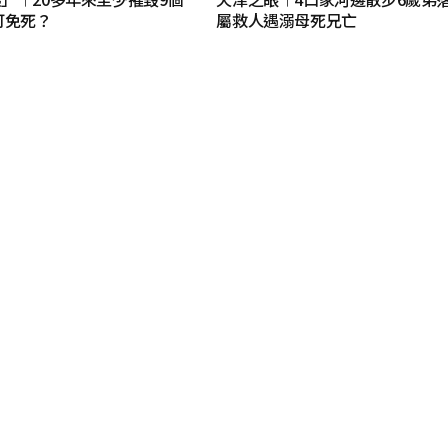
可免死？
屬救人遇溺母死兄亡