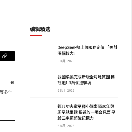
编辑精选
DeepSeek擬上調服務定價 「預計
漲幅較大」
m
复
6 8 月, 2026
制
我國編製完成新版全月地質圖 標
链
註逾1.3萬個撞擊坑
网
站
接
6 8 月, 2026
等多个
經典功夫童星釋小龍事隔30年與
周星馳重逢 揭曾於一場合見面 星
爺三字顯超強記憶力
6 8 月, 2026