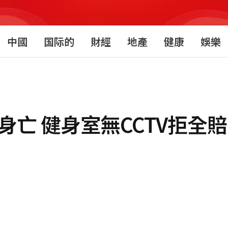
中國
国际的
財經
地產
健康
娛樂
身亡 健身室無CCTV拒全賠