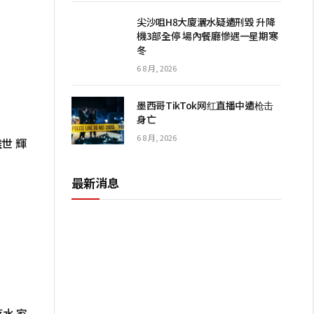
尖沙咀H8大廈灑水疑遭刑毀 升降
機3部全停 場內餐廳慘遇一星期寒
冬
6 8 月, 2026
墨西哥TikTok网红直播中遭枪击
身亡
6 8 月, 2026
世 輝
最新消息
水 家