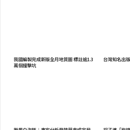
我國編製完成新版全月地質圖 標註逾1.3
台灣知名出版
萬個撞擊坑
颱風白海豚︱專家分析登陸華東成定局
拐子婆「梅姨