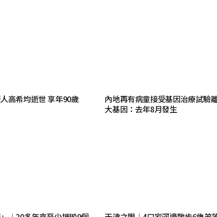
人高希均逝世 享年90歲
內地再有病童接受基因治療試驗離
大基因：去年8月發生
」︱20多年來至少摧毀9個
天津之眼︱4口家河邊散步6歲弟落