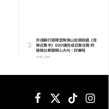
許靖韻打頭陣空降佛山街頭挑戰《音
樂召集令》60分鐘完成召集任務 終
極舞台解鎖開心大叫：好癲呀
6 8 月, 2026
Facebook
X
TikTok
Instagram
(Twitter)