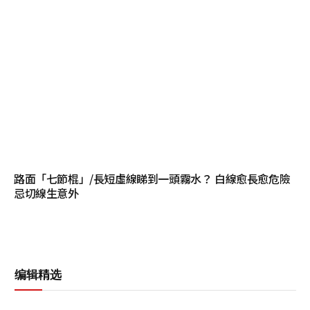
路面「七節棍」/長短虛線睇到一頭霧水？ 白線愈長愈危險
忌切線生意外
编辑精选