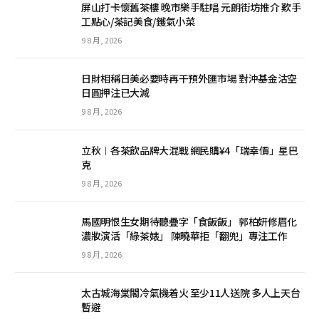
屏山打卡懷舊茶樓 晚市樂手駐唱 元朗街坊推介 歎手
工點心/茶記美食/鑊氣小菜
9 8 月, 2026
日財相稱日美必要時再干預外匯市場 對沖基金沽空
日圓押注已大減
9 8 月, 2026
立秋︱各茶飲品牌大混戰 網民購¥4「瑞幸價」星巴
克
9 8 月, 2026
馬國明恨生女期待聽疊字「食飯飯」 郭柏妍修眉化
濃妝演活「綠茶婊」 陳曉華拒「翻兜」專注工作
9 8 月, 2026
太古城海棠閣冷氣機着火 至少11人送院 多人上天台
暫避