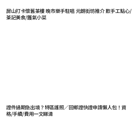
屏山打卡懷舊茶樓 晚市樂手駐唱 元朗街坊推介 歎手工點心/
茶記美食/鑊氣小菜
證件過期急出境？特區護照／回鄉證快證申請懶人包！資
格/手續/費用一文睇清