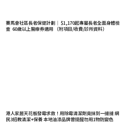
賽馬會社區長者保健計劃｜ $1,170起專屬長者全面身體檢
查 60歲以上醫療券適用 （附項目/收費/診所資料）
港人家居天花板發霉求救！用除霉清潔劑竟抹到一撻撻 網
民3招教清潔+保養 本地油漆品牌曾提醒勿用1物防變色