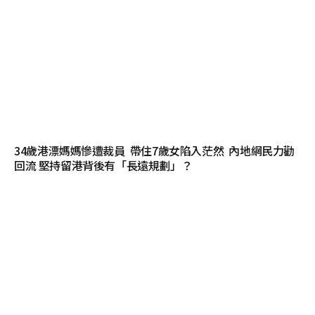
34歲港漂媽媽慘遭裁員 帶住7歲女陷入茫然 內地網民力勸
回流 堅持留港背後有「長遠規劃」？