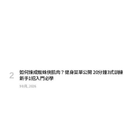
如何煉成蜘蛛俠肌肉？健身菜單公開 20分鐘3式訓練
新手1招入門必學
9 8 月, 2026