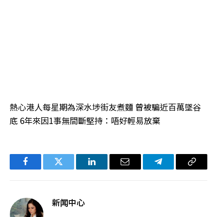
熱心港人每星期為深水埗街友煮麵 曾被騙近百萬墜谷
底 6年來因1事無間斷堅持：唔好輕易放棄
Facebook
Twitter
LinkedIn
电
Telegram
复
子
制
邮
链
新闻中心
件
接