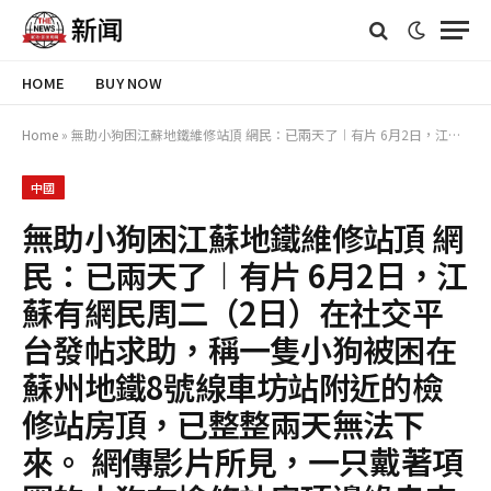
HOME
BUY NOW
Home
»
無助小狗困江蘇地鐵維修站頂 網民：已兩天了︱有片 6月2日，江蘇有網民周二（2日）在社交平台發帖求助，稱一隻小狗被困在蘇州地鐵8號線車坊站附近的檢修站房頂，已整整兩天無法下來。 網傳影片所見，一只戴著項圈的小狗在檢修站房頂邊緣走來走去，不時發出汪汪的叫聲，疑似找不到下來的路，處境令人擔心。 內地「極目新聞」報道，周三（3日）上午，發帖人在評論區留言稱已聯絡到蘇州地鐵，對方表示已安排相關部門前往解救。 有網民在網上指，附近動物救助人士主動提出願意幫
中國
無助小狗困江蘇地鐵維修站頂 網
民：已兩天了︱有片 6月2日，江
蘇有網民周二（2日）在社交平
台發帖求助，稱一隻小狗被困在
蘇州地鐵8號線車坊站附近的檢
修站房頂，已整整兩天無法下
來。 網傳影片所見，一只戴著項