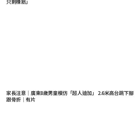
只剩橡筋」
家長注意｜廣東8歲男童模仿「超人迪加」 2.6米高台跳下腳
跟骨折｜有片