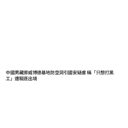
中國男藏挪威博德基地防空洞引國安疑慮 稱「只想打黑
工」遭驅逐出境