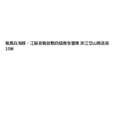
颱風白海豚︱江蘇安徽啟動四級應急響應 浙江岱山縣浪高
10米