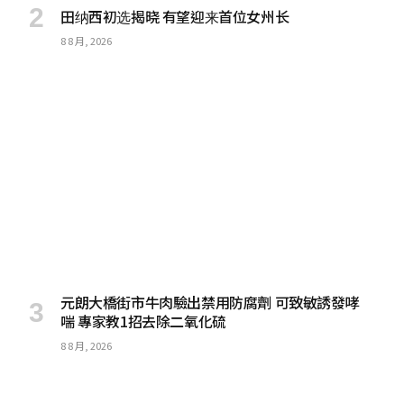
田纳西初选揭晓 有望迎来首位女州长
8 8 月, 2026
元朗大橋街市牛肉驗出禁用防腐劑 可致敏誘發哮
喘 專家教1招去除二氧化硫
8 8 月, 2026