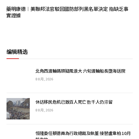
藥明康德︱美聯邦法官駁回國防部列黑名單決定 指缺乏事
實證據
编辑精选
北角西渡輪碼頭疑風浪大 六旬渡輪船長墮海送院
8 8 月, 2026
休达移民危机已致百人死亡 数千人仍滞留
8 8 月, 2026
恒隆委任蔡德粦為行政總裁及執董 接替盧韋柏 10月