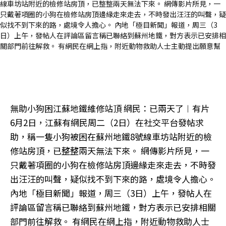
無助小狗困江蘇地鐵維修站頂 網民：已兩天了︱有片
6月2日，江蘇有網民周二（2日）在社交平台發帖求
助，稱一隻小狗被困在蘇州地鐵8號線車坊站附近的檢
修站房頂，已整整兩天無法下來。 網傳影片所見，一
只戴著項圈的小狗在檢修站房頂邊緣走來走去，不時發
出汪汪的叫聲，疑似找不到下來的路，處境令人擔心。
內地「極目新聞」報道，周三（3日）上午，發帖人在
評論區留言稱已聯絡到蘇州地鐵，對方表示已安排相關
部門前往解救。 有網民在網上指，附近動物救助人士