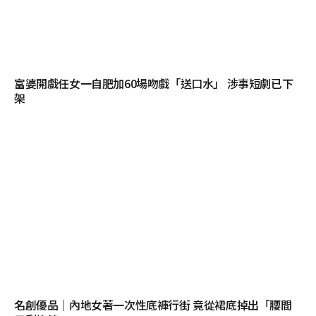
富婆開戲任女一自肥加60場吻戲「送口水」 涉事短劇已下
架
名創優品｜內地女著一次性底褲行街 竟從裙底掉出「腰間