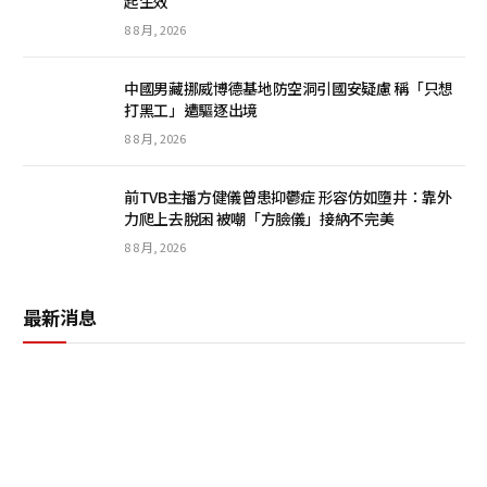
起生效
8 8 月, 2026
中國男藏挪威博德基地防空洞引國安疑慮 稱「只想
打黑工」遭驅逐出境
8 8 月, 2026
前TVB主播方健儀曾患抑鬱症 形容仿如墮井：靠外
力爬上去脫困 被嘲「方臉儀」接納不完美
8 8 月, 2026
最新消息