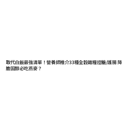
取代白飯最強清單！營養師推介33種全穀雜糧控糖/護腸 降
膽固醇必吃燕麥？