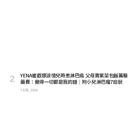
YENA崔叡娜淚憶兒時患淋巴癌 父母賣紫菜包飯籌醫
藥費：覺得一切都是我的錯｜附小兒淋巴瘤7症狀
7 8 月, 2026