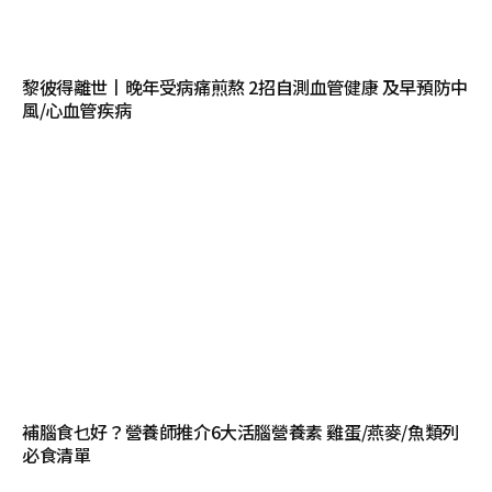
黎彼得離世丨晚年受病痛煎熬 2招自測血管健康 及早預防中
風/心血管疾病
補腦食乜好？營養師推介6大活腦營養素 雞蛋/燕麥/魚類列
必食清單