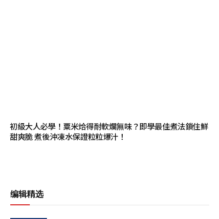
初級大人必學！粟米烚得耐軟爛無味？即學最佳煮法鎖住鮮
甜爽脆 煮後沖凍水保證粒粒爆汁！
编辑精选