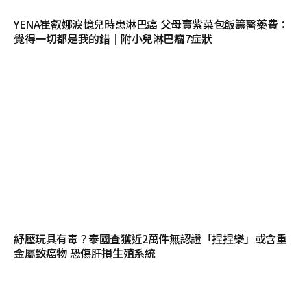
YENA崔叡娜淚憶兒時患淋巴癌 父母賣紫菜包飯籌醫藥費：
覺得一切都是我的錯｜附小兒淋巴瘤7症狀
紓壓玩具有毒？泰國查獲近2萬件無認證「捏捏樂」或含重
金屬致癌物 恐傷肝損生殖系統