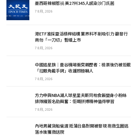
墨西哥辣椒惹祸 美27州345人感染沙门氏菌
7 8 月, 2026
港ETF准採靈活槓桿結構 業界料不削吸引力 籲發行
商勿「一刀切」暫緩上市
7 8 月, 2026
中國追星族｜曼谷機場衝突親歷者：檢票後仍被拒載
「拉眼角戴手銬」收護照極嚇人
7 8 月, 2026
方力申與NBA湖人球星里夫斯同枱食飯變身小粉絲
排隊攞簽名勁興奮：佢嘅拼搏精神值得學習
7 8 月, 2026
內地男藏貨船偷渡 抵蒲台島對開被發現 抱救生圈逃
落水後獲救送院