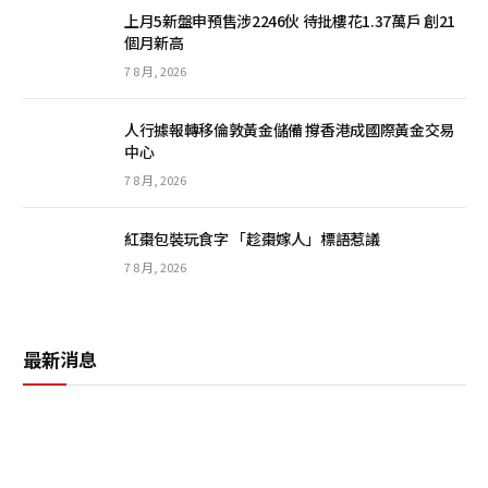
上月5新盤申預售涉2246伙 待批樓花1.37萬戶 創21
個月新高
7 8 月, 2026
人行據報轉移倫敦黃金儲備 撐香港成國際黃金交易
中心
7 8 月, 2026
紅棗包裝玩食字 「趁棗嫁人」標語惹議
7 8 月, 2026
最新消息