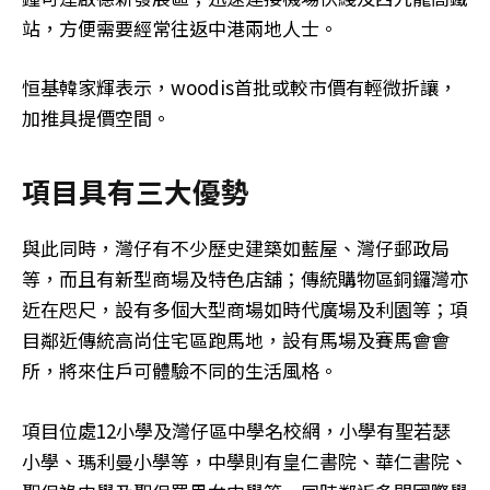
站，方便需要經常往返中港兩地人士。
恒基韓家輝表示，woodis首批或較市價有輕微折讓，
加推具提價空間。
項目具有三大優勢
與此同時，灣仔有不少歷史建築如藍屋、灣仔郵政局
等，而且有新型商場及特色店舖；傳統購物區銅鑼灣亦
近在咫尺，設有多個大型商場如時代廣場及利園等；項
目鄰近傳統高尚住宅區跑馬地，設有馬場及賽馬會會
所，將來住戶可體驗不同的生活風格。
項目位處12小學及灣仔區中學名校網，小學有聖若瑟
小學、瑪利曼小學等，中學則有皇仁書院、華仁書院、