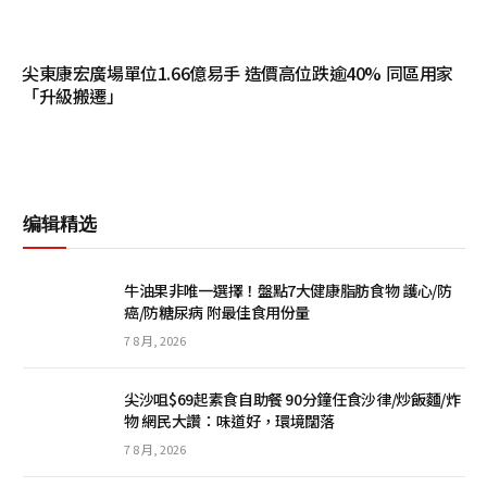
尖東康宏廣場單位1.66億易手 造價高位跌逾40% 同區用家
「升級搬遷」
编辑精选
牛油果非唯一選擇！盤點7大健康脂肪食物 護心/防
癌/防糖尿病 附最佳食用份量
7 8 月, 2026
尖沙咀$69起素食自助餐 90分鐘任食沙律/炒飯麵/炸
物 網民大讚：味道好，環境闊落
7 8 月, 2026