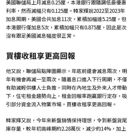
美國聯儲局上月減息0.25厘，本港銀行跟隨調低最優惠
利率，然而減幅只有0.125厘。韓家輝說2022至2023年
加息周期，美國合共加息11次，累積加幅達5.25厘，但
本港銀行僅加息5次，累積加幅只有0.875厘，因此是次
沒有跟足美國減息幅度很正常。
買樓收租享更高回報
他又說，聯儲局點陣圖顯示，年底前還會減息兩次，明
年有機會再減一至兩次。隨着息口進入下行周期，不僅
有助減輕供樓人士負擔，同時在內地生及外來人才帶動
下，住宅租金趨勢向上，租金回報率跑贏銀行定存，吸
引部分資金流入物業市場，買樓收租享更高回報。
韓家輝又說，今年來新盤銷情保持理想，令到新盤貨尾
庫存量，較年初高峰期約2.28萬伙，減少約14%，加上