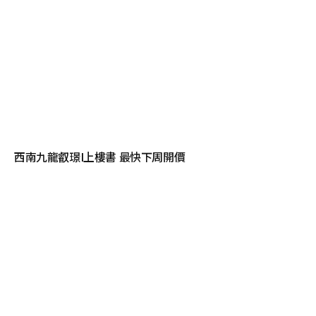
西南九龍叡璟I上樓書 最快下周開價