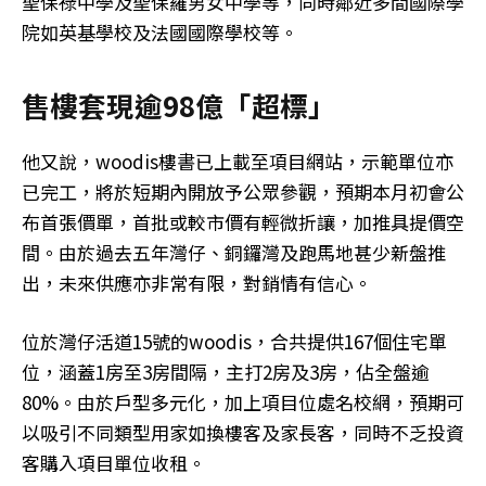
聖保祿中學及聖保羅男女中學等，同時鄰近多間國際學
院如英基學校及法國國際學校等。
售樓套現逾98億「超標」
他又說，woodis樓書已上載至項目網站，示範單位亦
已完工，將於短期內開放予公眾參觀，預期本月初會公
布首張價單，首批或較市價有輕微折讓，加推具提價空
間。由於過去五年灣仔、銅鑼灣及跑馬地甚少新盤推
出，未來供應亦非常有限，對銷情有信心。
位於灣仔活道15號的woodis，合共提供167個住宅單
位，涵蓋1房至3房間隔，主打2房及3房，佔全盤逾
80%。由於戶型多元化，加上項目位處名校網，預期可
以吸引不同類型用家如換樓客及家長客，同時不乏投資
客購入項目單位收租。