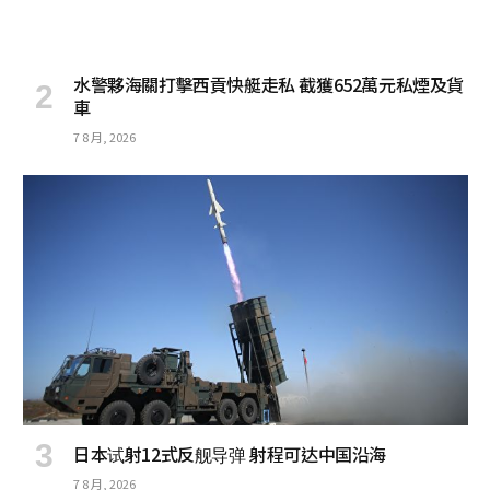
水警夥海關打擊西貢快艇走私 截獲652萬元私煙及貨
車
7 8 月, 2026
日本试射12式反舰导弹 射程可达中国沿海
7 8 月, 2026