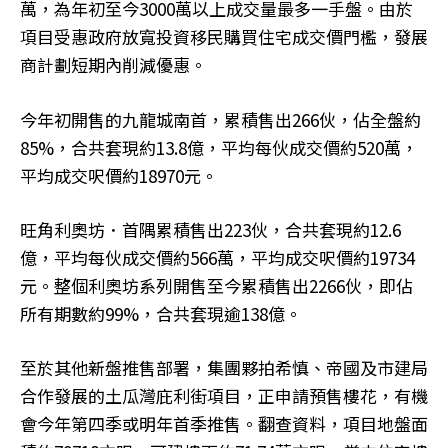
萬，為年初至今3000萬以上成交量最多一手盤。由於
項目受惠政府放寬投資移民購買住宅成交價門檻，發展
商計劃短期內削減優惠。
今年初開售的九龍城南首，累積售出266伙，佔全盤約
85%，合共套現約13.8億，平均每伙成交價約520萬，
平均成交呎價約18970元。
旺角利奧坊．首隅累積售出223伙，合共套現約12.6
億，平均每伙成交價約566萬，平均成交呎價約19734
元。整個利奧坊系列開售至今累積售出2266伙，即佔
所有期數約99%，合共套現逾138億。
至於其他新盤推售部署，集團夥拍希慎、帝國及市建局
合作發展的土瓜灣庇利街項目，正申請預售樓花，有機
會今年第四季或明年首季推售。翻查資料，項目地盤面