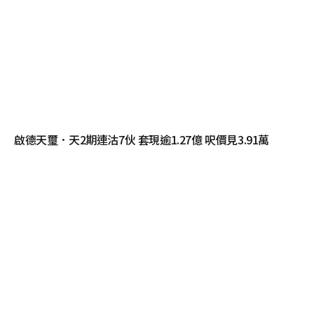
啟德天璽．天2期連沽7伙 套現逾1.27億 呎價見3.91萬