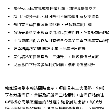
灣仔woodis首批或有輕微折讓，加推具提價空間
項目戶型多元化，料可吸引不同類型用家及投資者
部門首三季售樓套現逾98億，已超越年度目標
啟德天瀧料受惠放寬投資移民買樓門檻，計劃短期內削
土瓜灣庇利街合作項目有機會今年第四季或明年首季推
旺角利奧坊第6期部署明年上半年推出市場
差估署私宅售價指數「三連升」，反映樓價已見底
受惠息口下行等多項利好因素，樓市將價量回升
韓家輝接受本報訪問時表示，項目具有三大優勢，包括
享有港鐵灣仔、會展及銅鑼灣三站便利。由灣仔站前往
中環核心商業區僅需約5分鐘；從會展站出發，約16分
鐘可達啟德新發展區；迅速連接機場快綫及西九龍高鐵