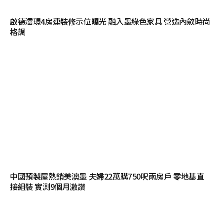
啟德澐璟4房連裝修示位曝光 融入墨綠色家具 營造內斂時尚
格調
中國預製屋熱銷美澳墨 夫婦22萬購750呎兩房戶 零地基直
接組裝 實測9個月激讚