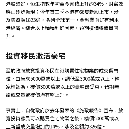
港股造好，恒生指數年初至今累積上升約34%，財富效
應正逐步顯現；今年首三季本港有66隻新股上市，涉
及集資額1823億，名列全球第一，金融業向好有利本
港經濟。綜合以上種種利好因素，預期樓價將價量回
升。
投資移民激活豪宅
至於政府放寬投資移民在港購置住宅物業的成交價門
檻，由原來5000萬或以上，調低至3000萬或以上，韓
家輝認為，樓價3000萬或以上的豪宅最受惠，預期無
論成交量或樓價均有望上升。
事實上，自從政府於去年發表的《施政報告》宣布，放
寬投資移民可以購買住宅物業之後，樓價5000萬或以
上新盤成交量增加約14%，涉及金額約326億。