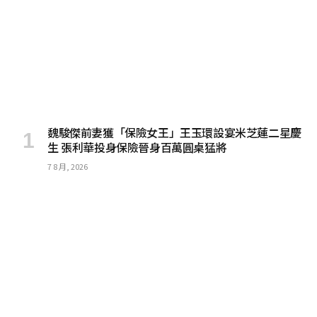
魏駿傑前妻獲「保險女王」王玉環設宴米芝蓮二星慶
生 張利華投身保險晉身百萬圓桌猛將
7 8 月, 2026