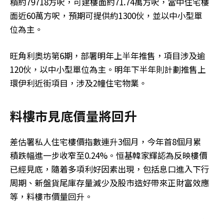
積約79718方呎，可建樓面約71.74萬方呎，當中住宅樓
面近60萬方呎，預期可提供約1300伙，並以中小型單
位為主。
旺角利奧坊第6期，部署明年上半年推售，項目涉及逾
120伙，以中小型單位為主。明年下半年則計劃推售上
環伊利近街項目，涉及2幢住宅物業。
料樓市見底價量將回升
差估署私人住宅樓價指數連升3個月，今年首8個月累
積跌幅進一步收窄至0.24%。恒基韓家輝認為反映樓價
已經見底，隨着多項利好因素出現，包括息口進入下行
周期、新盤貨尾庫存量減少及股市造好帶來正財富效應
等，料樓市價量回升。