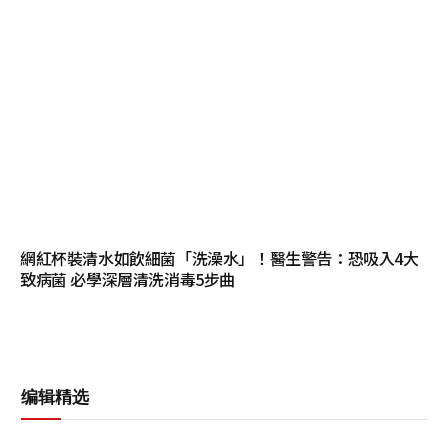
網紅杯裝清水如飲細菌「洗澡水」！醫生警告：恐吸入4大
致病菌 必學深層清洗消毒5步曲
编辑精选