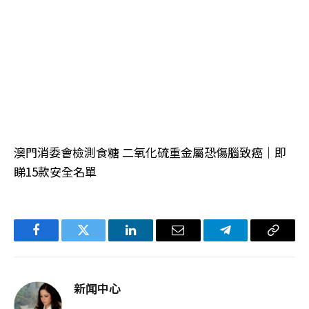
澳門消委會檢測食糖 二氧化硫重金屬恐傷腦致癌｜即
睇15款安全名單
Facebook
Twitter
LinkedIn
电
Telegram
复
子
制
邮
链
新闻中心
件
接