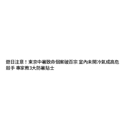
遊日注意！東京中暑致命個案破百宗 室內未開冷氣成高危
殺手 專家教3大防暑貼士