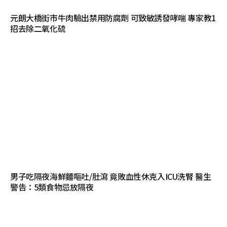
元朗大橋街市牛肉驗出禁用防腐劑 可致敏誘發哮喘 專家教1
招去除二氧化硫
男子吃隔夜海鮮麵嘔吐/肚瀉 竟敗血性休克入ICU洗腎 醫生
警告：5類食物忌放隔夜