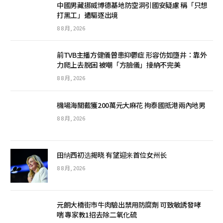
中國男藏挪威博德基地防空洞引國安疑慮 稱「只想
打黑工」遭驅逐出境
8 8 月, 2026
前TVB主播方健儀曾患抑鬱症 形容仿如墮井：靠外
力爬上去脫困 被嘲「方臉儀」接納不完美
8 8 月, 2026
機場海關截獲200萬元大麻花 拘泰國抵港兩內地男
8 8 月, 2026
田纳西初选揭晓 有望迎来首位女州长
8 8 月, 2026
元朗大橋街市牛肉驗出禁用防腐劑 可致敏誘發哮
喘 專家教1招去除二氧化硫