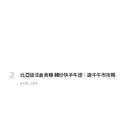
比亞迪淡倉食糊 轉炒快手牛證｜唐牛午市攻略
8 8 月, 2026