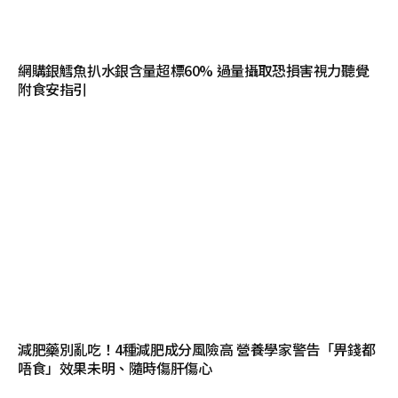
網購銀鱈魚扒水銀含量超標60% 過量攝取恐損害視力聽覺
附食安指引
減肥藥別亂吃！4種減肥成分風險高 營養學家警告「畀錢都
唔食」效果未明、隨時傷肝傷心