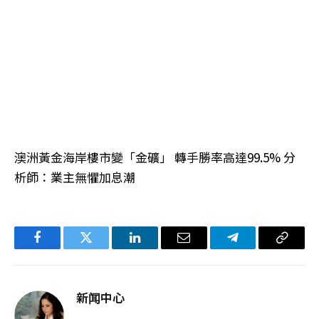
澳洲黃金海岸樓市變「金礦」 轉手勝率高達99.5% 分
析師：業主無懼加息潮
Facebook
Twitter
LinkedIn
电
Telegram
复
子
制
邮
链
新闻中心
件
接