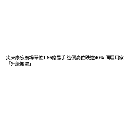
尖東康宏廣場單位1.66億易手 造價高位跌逾40% 同區用家
「升級搬遷」