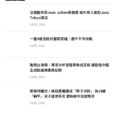
法國藝術家Jean Jullien新展覽 紙片旅人進駐Janu
Tokyo酒店
6 8 月, 2026
一隻9厘息股份蓄勢突破｜唐牛午市攻略
6 8 月, 2026
颱風白海豚︱專家分析登陸華東成定局 破登陸中國
生成點最東颱風紀錄
6 8 月, 2026
黎彼得離世丨被前妻離棄成「帶子洪郎」 為38歲
「躺平」兒子還債多年 曾盼尋伴侶度晚年
6 8 月, 2026