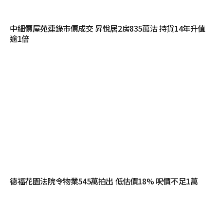
中細價屋苑連錄市價成交 昇悅居2房835萬沽 持貨14年升值
逾1倍
德福花園法院令物業545萬拍出 低估價18% 呎價不足1萬