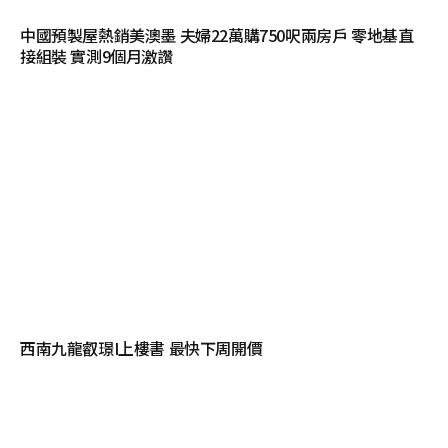
中國預製屋熱銷美澳墨 夫婦22萬購750呎兩房戶 零地基直
接組裝 實測9個月激讚
西南九龍叡璟I上樓書 最快下周開價