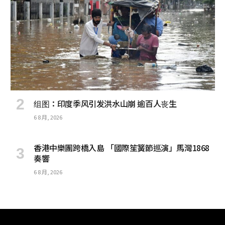
组图：印度季风引发洪水山崩 逾百人丧生
6 8 月, 2026
香港中樂團跨橋入島 「國際笙簧節巡演」馬灣1868
奏響
6 8 月, 2026