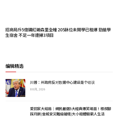
招商局斥5億購紅磡森里全幢 205牀位未開學已租爆 勁搶學
生宿舍 不足一年連掃3項目
编辑精选
川普：州政府反对数据中心建设是个错误
8 8 月, 2026
愛回家大結局｜網民嚴選5大經典爆笑場面！根叔腳
踩月餅/金城安災難級破壞/大小姐體驗窮人生活