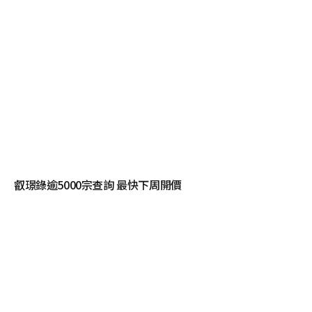
叡璟錄逾5000宗查詢 最快下周開價