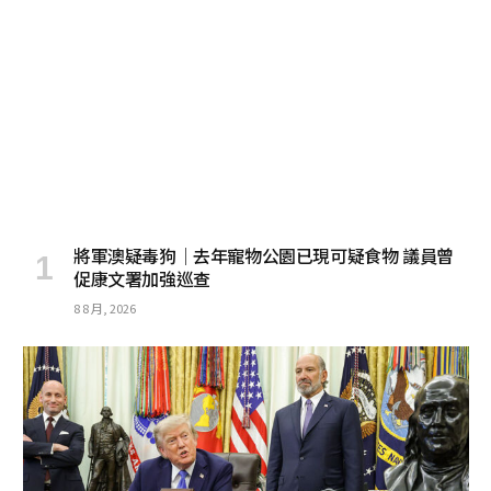
將軍澳疑毒狗│去年寵物公園已現可疑食物 議員曾
促康文署加強巡查
8 8 月, 2026