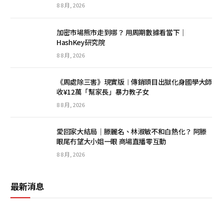
8 8 月, 2026
加密市場熊市走到哪？ 用周期數據看當下｜
HashKey研究院
8 8 月, 2026
《周處除三害》現實版︱傳銷頭目出獄化身國學大師
收¥12萬「幫家長」暴力教子女
8 8 月, 2026
愛回家大結局｜滕麗名、林淑敏不和白熱化？ 阿滕
眼尾冇望大小姐一眼 商場直播零互動
8 8 月, 2026
最新消息