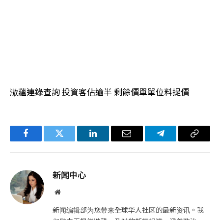
滶蘊連錄查詢 投資客佔逾半 剩餘價單單位料提價
Facebook
Twitter
LinkedIn
电
Telegram
复
子
制
邮
链
新闻中心
件
接
网
站
新闻编辑部为您带来全球华人社区的最新资讯。我