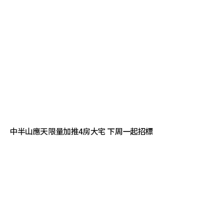
中半山應天限量加推4房大宅 下周一起招標