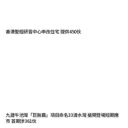
香港聖經研習中心申改住宅 提供450伙
九建牛池灣「巨無霸」項目命名33清水灣 搶閘登場短期應
市 首期涉361伙