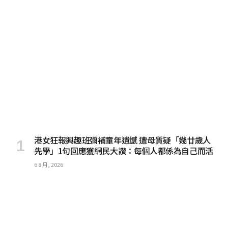
港女狂報興趣班彌補童年遺憾 遭母質疑「幾廿歲人
先學」1句回應獲網民大讚：每個人都係為自己而活
6 8 月, 2026