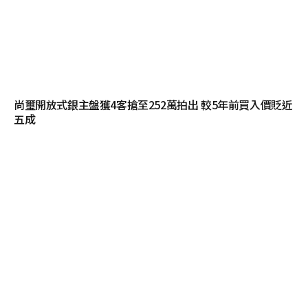
尚璽開放式銀主盤獲4客搶至252萬拍出 較5年前買入價貶近
五成