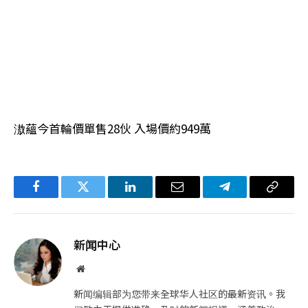
滶蘊今首輪價單售28伙 入場價約949萬
Facebook
Twitter
LinkedIn
电
Telegram
复
子
制
邮
链
新闻中心
件
接
网
站
新闻编辑部为您带来全球华人社区的最新资讯。我