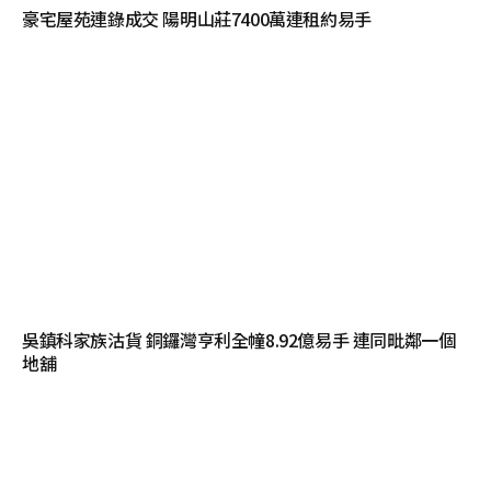
豪宅屋苑連錄成交 陽明山莊7400萬連租約易手
吳鎮科家族沽貨 銅鑼灣亨利全幢8.92億易手 連同毗鄰一個
地舖