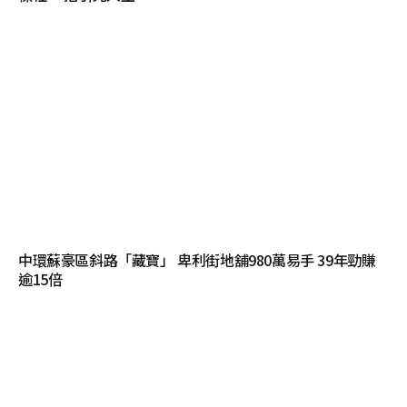
中環蘇豪區斜路「藏寶」 卑利街地舖980萬易手 39年勁賺
逾15倍