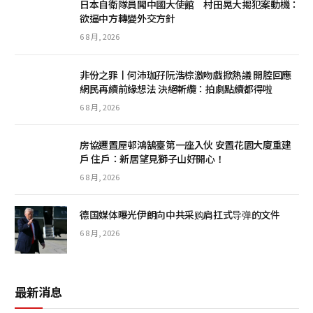
日本自衛隊員闖中國大使館 村田晃大揭犯案動機：
欲逼中方轉變外交方針
6 8 月, 2026
非份之罪丨何沛珈孖阮浩棕激吻戲掀熱議 開腔回應
網民再續前緣想法 決絕斬纜：拍劇點續都得啦
6 8 月, 2026
房協遷置屋邨鴻鵠臺第一座入伙 安置花園大廈重建
戶 住戶：新居望見獅子山好開心！
6 8 月, 2026
德国媒体曝光伊朗向中共采购肩扛式导弹的文件
6 8 月, 2026
最新消息