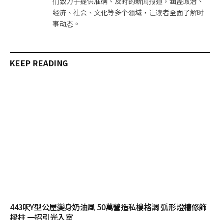
们致力于提供准确、及时的新闻报道，涵盖政治、
经济、社会、文化等多个领域，让读者全面了解时
事动态。
KEEP READING
443呎Y型公屋變身奶油風 50萬營造私樓格調 弧形燈槽修飾
樑柱 一招引光入室