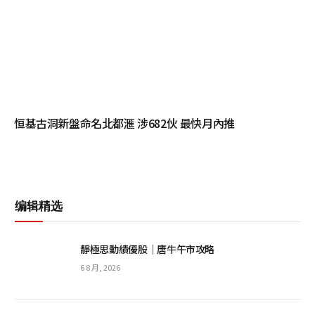
恒基古洞新盤命名北都滙 涉682伙 最快月內推
编辑精选
靜極思動績優股｜唐牛午市攻略
6 8 月, 2026