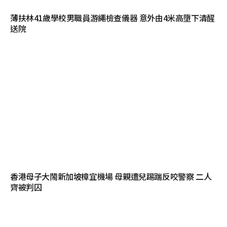
薄扶林41歲學校男職員游繩檢查儀器 意外由4米高墮下清醒
送院
香港母子大鬧新加坡樟宜機場 母親遭兒踢踹反咬警察 二人
齊被判囚