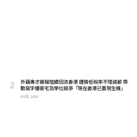
外籍專才據報陸續回流香港 鍾情低稅率不惜減薪 帶
動寫字樓豪宅及學位競爭「現在香港已重現生機」
6 8 月, 2026