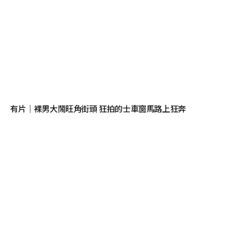
有片｜裸男大鬧旺角街頭 狂拍的士車窗馬路上狂奔