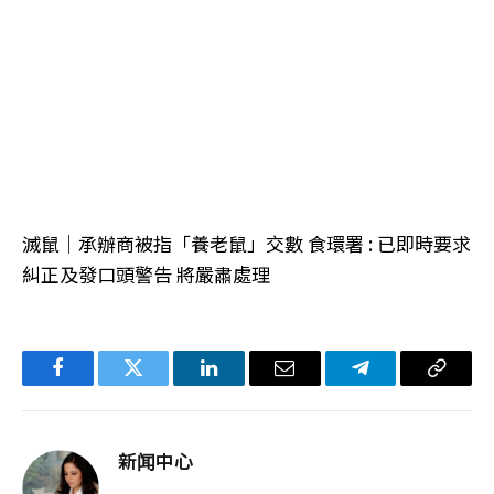
滅鼠｜承辦商被指「養老鼠」交數 食環署 : 已即時要求
糾正及發口頭警告 將嚴肅處理
Facebook
Twitter
LinkedIn
电
Telegram
复
子
制
邮
链
新闻中心
件
接