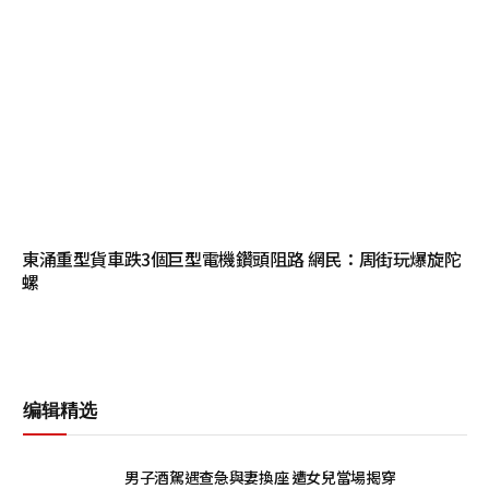
東涌重型貨車跌3個巨型電機鑽頭阻路 網民：周街玩爆旋陀
螺
编辑精选
男子酒駕遇查急與妻換座 遭女兒當場揭穿