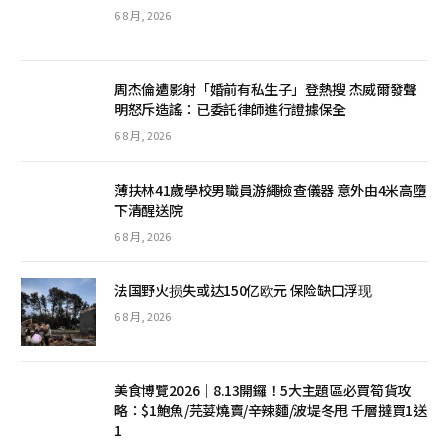
6 8 月, 2026
周杰倫遭影射「婚前有私生子」登熱搜 杰威爾發聲
明怒斥造謠：已委託律師進行證據保全
6 8 月, 2026
薄扶林41歲學校男職員游繩檢查儀器 意外由4米高墮
下清醒送院
6 8 月, 2026
法国野火损失或达150亿欧元 保险缺口浮现
6 8 月, 2026
美食博覽2026｜8.13開鑼！5大主題區必買筍貨攻
略：$1鮑魚/芫荽燒賣/辛辣麵/波堤冬甩 千層撻買1送
1