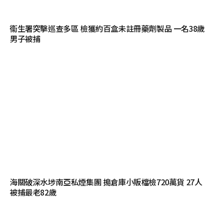
衞生署突擊巡查多區 檢獲約百盒未註冊藥劑製品 一名38歲
男子被捕
海關破深水埗南亞私煙集團 搗倉庫小販檔檢720萬貨 27人
被捕最老82歲