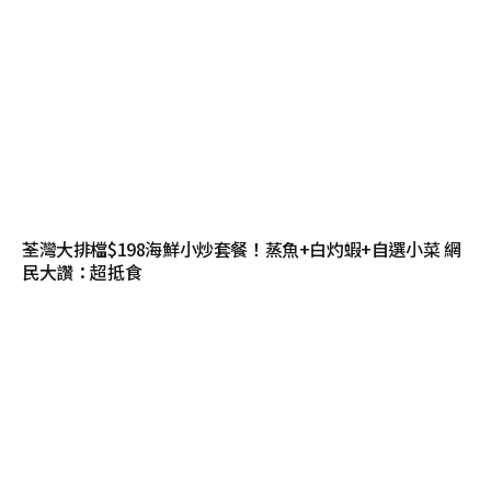
荃灣大排檔$198海鮮小炒套餐！蒸魚+白灼蝦+自選小菜 網
民大讚：超抵食