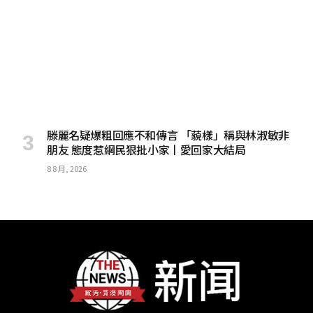
滕麗名疑爆粗回應不和傳言 「藐樣」稱與林淑敏非
朋友 態度惹網民狠批小家丨愛回家大結局
8 8 月, 2026