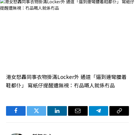
港女怒轟同事衣物掛滿Locker外 通道「逼到連彎腰着
鞋都仆」 寫紙仔提醒遭無視：冇品嘅人就係冇品
Facebook
Twitter
LinkedIn
电
Telegram
复
子
制
邮
链