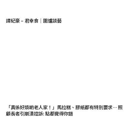
譚紀豪 – 君幸食｜圍爐談藝
「真係好煩啲老人家！」馬拉糕、膠紙都有特別要求… 照
顧長者引崩潰控訴: 點都覺得你錯