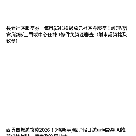
長者社區服務券｜每月$541換過萬元社區券服務！護理/膳
食/治療/上門或中心任揀 1條件免資產審查（附申請資格及
教學）
西貢自駕遊攻略2026！3條新手/親子假日遊車河路線 AI推
薦沿途景點、美食及泊車貼士