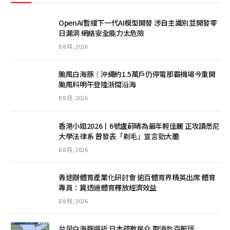
OpenAI暫緩下一代AI模型開發 涉自主識別並開發零
日漏洞 網絡安全能力太危險
8 8 月, 2026
颱風白海豚｜沖繩約1.5萬戶仍停電那霸機場今重開
颱風料明午登陸浙閩沿海
8 8 月, 2026
香港小姐2026丨6號盧蔚晴為最年輕佳麗 正攻讀悉尼
大學法律系 曾發表「剃毛」宣言勁大膽
8 8 月, 2026
青途辦體育產業化研討會 逾百體育界精英出席 體育
專員：冀透過體育釋放經濟效益
8 8 月, 2026
台风白海豚逼近 日本疏散民众 取消数百航班