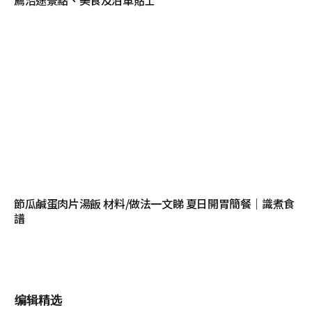
節瓜鹹蛋肉片湯飯 材料/做法一文睇 夏日開胃簡餐｜識煮食
譜
编辑精选